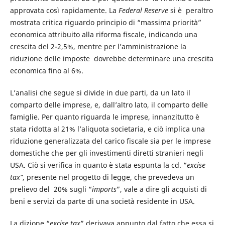
approvata così rapidamente. La
Federal Reserve
si è peraltro
mostrata critica riguardo principio di “massima priorità”
economica attribuito alla riforma fiscale, indicando una
crescita del 2-2,5%, mentre per l’amministrazione la
riduzione delle imposte dovrebbe determinare una crescita
economica fino al 6%.
L’analisi che segue si divide in due parti, da un lato il
comparto delle imprese, e, dall’altro lato, il comparto delle
famiglie. Per quanto riguarda le imprese, innanzitutto è
stata ridotta al 21% l’aliquota societaria, e ciò implica una
riduzione generalizzata del carico fiscale sia per le imprese
domestiche che per gli investimenti diretti stranieri negli
USA. Ciò si verifica in quanto è stata espunta la cd. “
excise
tax”
, presente nel progetto di legge, che prevedeva un
prelievo del 20% sugli “
imports
”, vale a dire gli acquisti di
beni e servizi da parte di una società residente in USA.
La dizione “
excise tax
” derivava appunto dal fatto che essa si