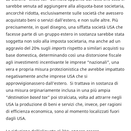
sarebbe venuta ad aggiungere alla aliquota-base societaria,
ancorchè ridotta, esclusivamente sulle società che avessero
acquistato beni o servizi dall’estero, e non sulle altre. Più
precisamente, in quel disegno, una siffatta società USA che
facesse parte di un gruppo estero in sostanza sarebbe stata
soggetta non solo alla imposta societaria, ma anche ad un
aggravio del 20% sugli
imports
rispetto a similari acquisti su
base domestica, determinando così una distorsione fiscale
agli investimenti incentivante le imprese “nazionali”, una
vera e propria misura protezionistica che avrebbe impattato
negativamente anche imprese USA che si
approvvigionassero dall’estero. Si trattava in sostanza di
una misura orginariamente inclusa in una più ampia
“
destination based tax
” poi stralciata, volta ad attrarre negli
USA la produzione di beni e servizi che, invece, per ragioni
di efficienza economica, sono al momento localizzati fuori
dagli USA.