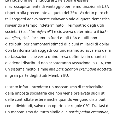
La riduzione dell’aliquota al 21% appare essere
macroscopicamente di vantaggio per le multinazionali USA
rispetto alla precedente aliquota del 35%. Va detto però che
tali soggetti agevolmente evitavano tale aliquota domestica
rinviando a tempo indeterminato il reimpatrio degli utili
societari (cd. “
tax deferral
”) e ciò aveva determinato il
lock-
out
effect
, cioè l’accumulo fuori degli USA di utili non
distribuiti per ammontari stimati di alcuni miliardi di dollari.
Con la riforma tali soggetti continueranno ad avvalersi della
de-tassazione che verrà quindi resa definitiva in quanto i
dividendi distribuiti non sconteranno tassazione in USA, con
un sistema molto simile alla
participation exemption
adottata
in gran parte degli Stati Membri EU.
E’ stato infatti introdotto un meccanismo di territorialità
della imposta societaria che non viene prelevata sugli utili
delle controllate estere anche quando vengono distribuiti
come dividendi, salvo non operino le regole CFC. Trattasi di
un meccanismo del tutto simile alla
participation exemption
,