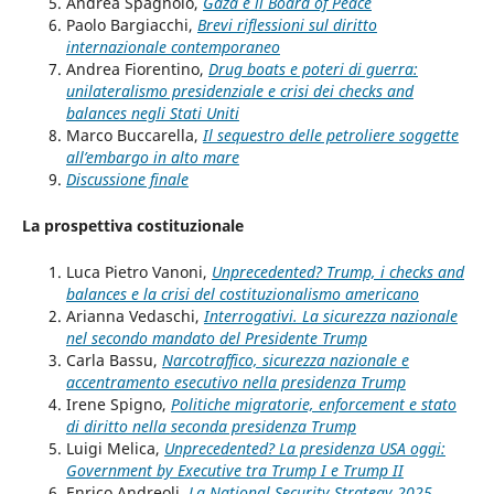
Andrea Spagnolo,
Gaza e il Board of Peace
Paolo Bargiacchi,
Brevi riflessioni sul diritto
internazionale contemporaneo
Andrea Fiorentino,
Drug boats e poteri di guerra:
unilateralismo presidenziale e crisi dei checks and
balances negli Stati Uniti
Marco Buccarella,
Il sequestro delle petroliere soggette
all’embargo in alto mare
Discussione finale
La prospettiva costituzionale
Luca Pietro Vanoni,
Unprecedented? Trump, i checks and
balances e la crisi del costituzionalismo americano
Arianna Vedaschi,
Interrogativi. La sicurezza nazionale
nel secondo mandato del Presidente Trump
Carla Bassu,
Narcotraffico, sicurezza nazionale e
accentramento esecutivo nella presidenza Trump
Irene Spigno,
Politiche migratorie, enforcement e stato
di diritto nella seconda presidenza Trump
Luigi Melica,
Unprecedented? La presidenza USA oggi:
Government by Executive tra Trump I e Trump II
Enrico Andreoli,
La National Security Strategy 2025