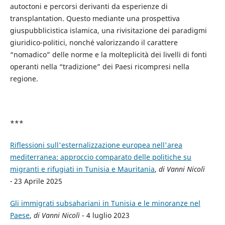
autoctoni e percorsi derivanti da esperienze di
transplantation. Questo mediante una prospettiva
giuspubblicistica islamica, una rivisitazione dei paradigmi
giuridico-politici, nonché valorizzando il carattere
“nomadico” delle norme e la molteplicità dei livelli di fonti
operanti nella “tradizione” dei Paesi ricompresi nella
regione.
***
Riflessioni sull'esternalizzazione europea nell'area
mediterranea: approccio comparato delle politiche su
migranti e rifugiati in Tunisia e Mauritania
,
di Vanni Nicolì
-
23 Aprile 2025
Gli immigrati subsahariani in Tunisia e le minoranze nel
Paese
,
di Vanni Nicolì
- 4 luglio 2023