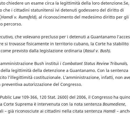
uto chiedere un esame circa la legittimità della loro detenzione.Se,
che i cittadini statunitensi ivi detenuti godessero del diritto di
(
Hamdi v. Rumsfeld)
, al riconoscimento del medesimo diritto per gli
to percorso.
ecutivo, che volevano precluso per i detenuti a Guantanamo l’acce
cere si trovasse fisicamente in territorio cubano, la Corte ha stabilito
 come previsto dalla legislazione ordinaria (
Rasul v. Bush).
l’amministrazione Bush instituì i
Combatant Status Review Tribunals,
e della legittimità della detenzione a Guantanamo. Con la sentenza
to l’illegittimità costituzionale. L’amministrazione, infatti, non av
 la preventiva autorizzazione del Congresso.
(Public Law 109-366, 120 Stat. 2600) del 2006, il Congresso ha quin
 la Corte Suprema è intervenuta con la nota sentenza
Boumediene
,
i – già riconosciute ai cittadini nella citata sentenza
Hamdi
– anch