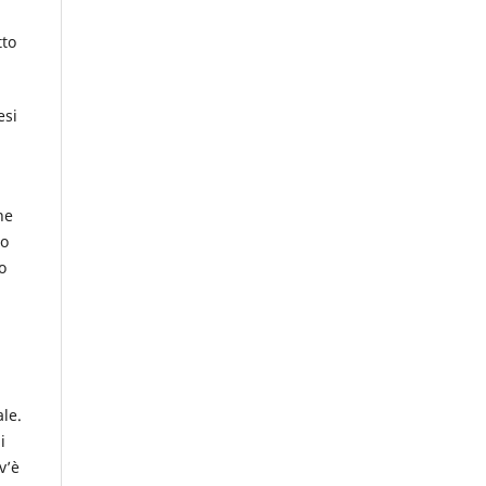
tto
esi
ne
no
o
le.
i
v’è