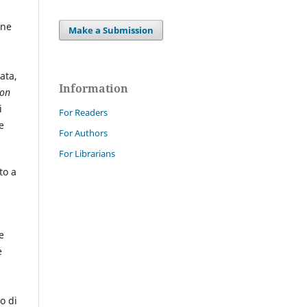
one
Make a Submission
ata,
Information
ion
i
For Readers
e
For Authors
For Librarians
to a
e
e
o di