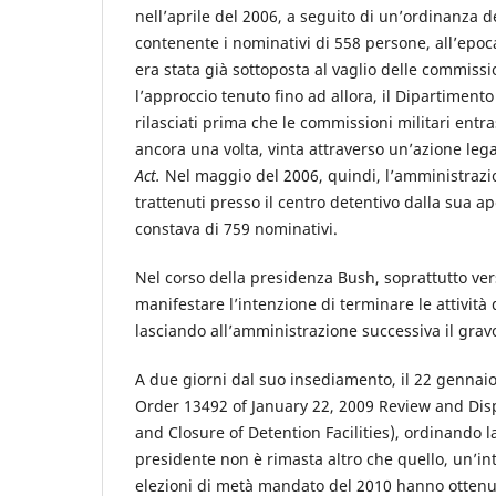
nell’aprile del 2006, a seguito di un’ordinanza d
contenente i nominativi di 558 persone, all’epo
era stata già sottoposta al vaglio delle commissi
l’approccio tenuto fino ad allora, il Dipartiment
rilasciati prima che le commissioni militari entr
ancora una volta, vinta attraverso un’azione leg
Act.
Nel maggio del 2006, quindi, l’amministrazion
trattenuti presso il centro detentivo dalla sua a
constava di 759 nominativi.
Nel corso della presidenza Bush, soprattutto ver
manifestare l’intenzione di terminare le attività 
lasciando all’amministrazione successiva il grav
A due giorni dal suo insediamento, il 22 gennai
Order 13492 of January 22, 2009 Review and Dis
and Closure of Detention Facilities), ordinando 
presidente non è rimasta altro che quello, un’in
elezioni di metà mandato del 2010 hanno ottenuto