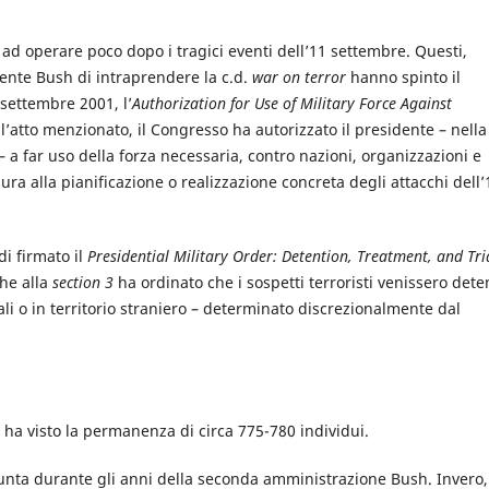
ad operare poco dopo i tragici eventi dell’11 settembre. Questi,
dente Bush di intraprendere la c.d.
war on terror
hanno spinto il
settembre 2001, l’
Authorization for Use of Military Force Against
 l’atto menzionato, il Congresso ha autorizzato il presidente – nella
 a far uso della forza necessaria, contro nazioni, organizzazioni e
ra alla pianificazione o realizzazione concreta degli attacchi dell’
i firmato il
Presidential Military Order:
Detention, Treatment, and Tria
he alla
section 3
ha ordinato che i sospetti terroristi venissero dete
ali o in territorio straniero – determinato discrezionalmente dal
e ha visto la permanenza di circa 775-780 individui.
iunta durante gli anni della seconda amministrazione Bush. Invero,