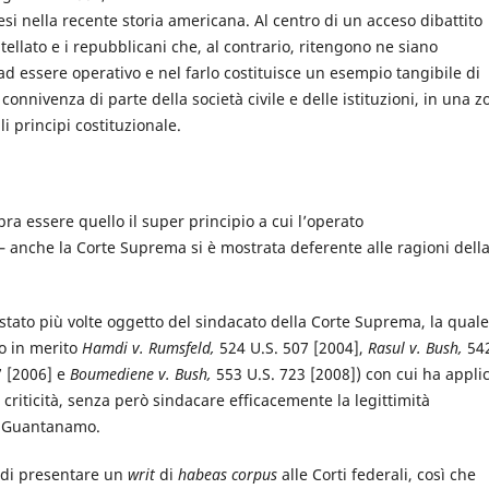
si nella recente storia americana. Al centro di un acceso dibattito
tellato e i repubblicani che, al contrario, ritengono ne siano
 ad essere operativo e nel farlo costituisce un esempio tangibile di
 connivenza di parte della società civile e delle istituzioni, in una z
i principi costituzionale.
a essere quello il super principio a cui l’operato
– anche la Corte Suprema si è mostrata deferente alle ragioni dell
è stato più volte oggetto del sindacato della Corte Suprema, la quale
o in merito
Hamdi v. Rumsfeld,
524 U.S. 507 [2004],
Rasul v. Bush,
54
7 [2006] e
Boumediene v. Bush,
553 U.S. 723 [2008]) con cui ha appli
 criticità, senza però sindacare efficacemente la legittimità
di Guantanamo.
to di presentare un
writ
di
habeas corpus
alle Corti federali, così che