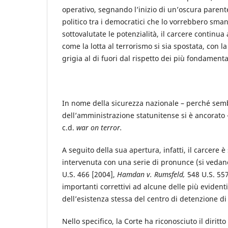
operativo, segnando l’inizio di un’oscura parente
politico tra i democratici che lo vorrebbero sman
sottovalutate le potenzialità, il carcere continua
come la lotta al terrorismo si sia spostata, con la
grigia al di fuori dal rispetto dei più fondamental
In nome della sicurezza nazionale – perché sembr
dell’amministrazione statunitense si è ancorato 
c.d.
war on terror.
A seguito della sua apertura, infatti, il carcere 
intervenuta con una serie di pronunce (si vedan
U.S. 466 [2004],
Hamdan v. Rumsfeld,
548 U.S. 55
importanti correttivi ad alcune delle più evidenti
dell’esistenza stessa del centro di detenzione 
Nello specifico, la Corte ha riconosciuto il dirit