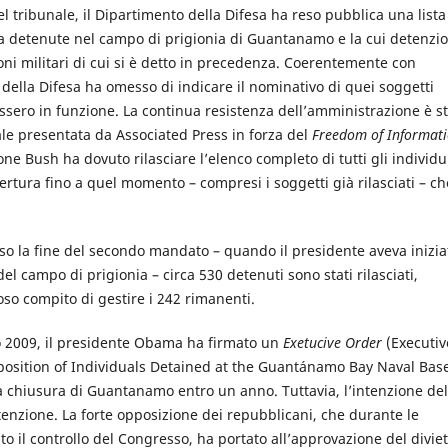
el tribunale, il Dipartimento della Difesa ha reso pubblica una lista
ca detenute nel campo di prigionia di Guantanamo e la cui detenzi
oni militari di cui si è detto in precedenza. Coerentemente con
o della Difesa ha omesso di indicare il nominativo di quei soggetti
assero in funzione. La continua resistenza dell’amministrazione è st
ale presentata da Associated Press in forza del
Freedom of Informat
e Bush ha dovuto rilasciare l’elenco completo di tutti gli individu
pertura fino a quel momento – compresi i soggetti già rilasciati – ch
so la fine del secondo mandato – quando il presidente aveva inizia
del campo di prigionia – circa 530 detenuti sono stati rilasciati,
oso compito di gestire i 242 rimanenti.
o 2009, il presidente Obama ha firmato un
Exetucive Order
(Executiv
position of Individuals Detained at the Guantánamo Bay Naval Bas
la chiusura di Guantanamo entro un anno. Tuttavia, l’intenzione del
tenzione. La forte opposizione dei repubblicani, che durante le
 il controllo del Congresso, ha portato all’approvazione del diviet