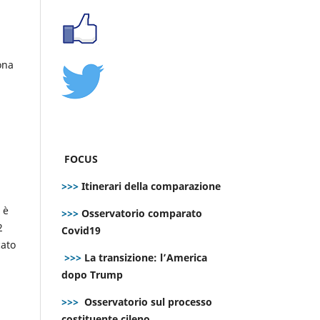
ona
FOCUS
a
>>>
Itinerari della comparazione
 è
>>>
Osservatorio comparato
2
Covid19
cato
>>>
La transizione: l’America
dopo Trump
>>>
Osservatorio sul processo
costituente cileno