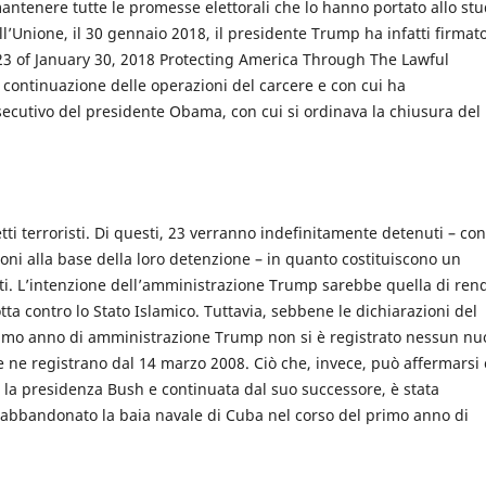
mantenere tutte le promesse elettorali che lo hanno portato allo stu
ll’Unione, il 30 gennaio 2018, il presidente Trump ha infatti firmat
23 of January 30, 2018 Protecting America Through The Lawful
a continuazione delle operazioni del carcere e con cui ha
cutivo del presidente Obama, con cui si ordinava la chiusura del
tti terroristi. Di questi, 23 verranno indefinitamente detenuti – con
gioni alla base della loro detenzione – in quanto costituiscono un
niti. L’intenzione dell’amministrazione Trump sarebbe quella di ren
ta contro lo Stato Islamico. Tuttavia, sebbene le dichiarazioni del
primo anno di amministrazione Trump non si è registrato nessun nu
e ne registrano dal 14 marzo 2008. Ciò che, invece, può affermarsi
tto la presidenza Bush e continuata dal suo successore, è stata
ù abbandonato la baia navale di Cuba nel corso del primo anno di