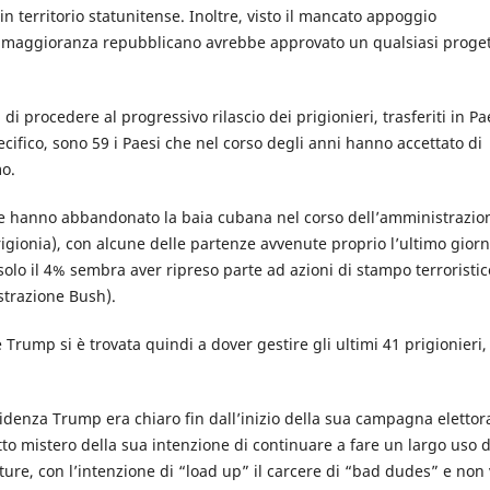
 in territorio statunitense. Inoltre, visto il mancato appoggio
a maggioranza repubblicano avrebbe approvato un qualsiasi proge
 di procedere al progressivo rilascio dei prigionieri, trasferiti in Pa
ecifico, sono 59 i Paesi che nel corso degli anni hanno accettato di
mo.
 che hanno abbandonato la baia cubana nel corso dell’amministrazio
igionia), con alcune delle partenze avvenute proprio l’ultimo gior
olo il 4% sembra aver ripreso parte ad azioni di stampo terroristic
istrazione Bush).
Trump si è trovata quindi a dover gestire gli ultimi 41 prigionieri,
idenza Trump era chiaro fin dall’inizio della sua campagna elettora
tto mistero della sua intenzione di continuare a fare un largo uso d
re, con l’intenzione di “load up” il carcere di “bad dudes” e non 