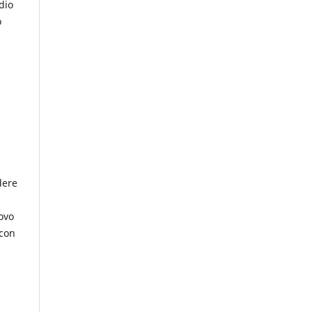
dio
o
dere
ovo
 con