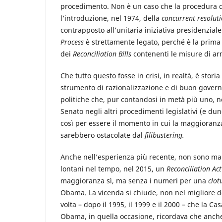
procedimento. Non è un caso che la procedura 
l’introduzione, nel 1974, della
concurrent resolut
contrapposto all’unitaria iniziativa presidenziale
Process
è strettamente legato, perché è la prima 
dei
Reconciliation Bills
contenenti le misure di arm
Che tutto questo fosse in crisi, in realtà, è stori
strumento di razionalizzazione e di buon govern
politiche che, pur contandosi in metà più uno, n
Senato negli altri procedimenti legislativi (e du
così per essere il momento in cui la maggioranza
sarebbero ostacolate dal
filibustering.
Anche nell’esperienza più recente, non sono man
lontani nel tempo, nel 2015, un
Reconciliation Act
maggioranza sì, ma senza i numeri per una
clot
Obama. La vicenda si chiude, non nel migliore de
volta – dopo il 1995, il 1999 e il 2000 – che la Ca
Obama, in quella occasione, ricordava che anche 