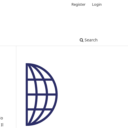
Register
Login
Search
io
 Il