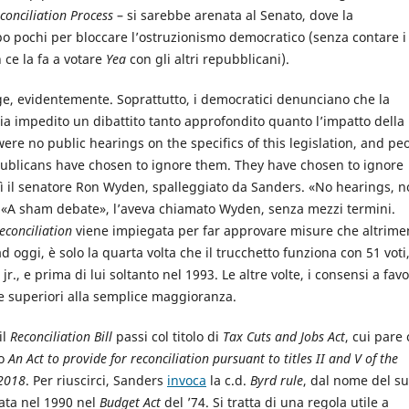
conciliation Process
– si sarebbe arenata al Senato, dove la
po pochi per bloccare l’ostruzionismo democratico (senza contare i
 ce la fa a votare
Yea
con gli altri repubblicani).
 evidentemente. Soprattutto, i democratici denunciano che la
a impedito un dibattito tanto approfondito quanto l’impatto della
re no public hearings on the specifics of this legislation, and pe
ublicans have chosen to ignore them. They have chosen to ignore
ì il senatore Ron Wyden, spalleggiato da Sanders. «No hearings, n
 «A sham debate», l’aveva chiamato Wyden, senza mezzi termini.
econciliation
viene impiegata per far approvare misure che altrime
ad oggi, è solo la quarta volta che il trucchetto funziona con 51 voti,
r., e prima di lui soltanto nel 1993. Le altre volte, i consensi a fav
superiori alla semplice maggioranza.
il
Reconciliation Bill
passi col titolo di
Tax Cuts and Jobs Act
, cui pare
ro
An Act to provide for reconciliation pursuant to titles II and V of the
 2018
. Per riuscirci, Sanders
invoca
la c.d.
Byrd rule
, dal nome del s
rata nel 1990 nel
Budget Act
del ’74. Si tratta di una regola utile a