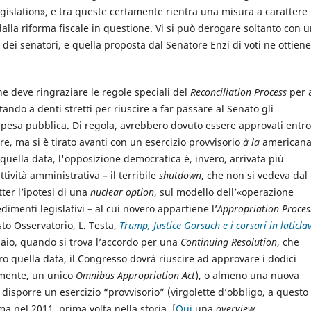
egislation», e tra queste certamente rientra una misura a carattere
alla riforma fiscale in questione. Vi si può derogare soltanto con 
ei senatori, e quella proposta dal Senatore Enzi di voti ne ottiene
che deve ringraziare le regole speciali del
Reconciliation Process
per 
ottando a denti stretti per riuscire a far passare al Senato gli
 spesa pubblica. Di regola, avrebbero dovuto essere approvati entro
obre, ma si è tirato avanti con un esercizio provvisorio
à la
americana
 quella data, l'opposizione democratica è, invero, arrivata più
ività amministrativa – il terribile
shutdown
, che non si vedeva dal
er l’ipotesi di una
nuclear option
, sul modello dell’«operazione
imenti legislativi – al cui novero appartiene l’
Appropriation Proces
sto Osservatorio, L. Testa,
Trump, Justice Gorsuch e i corsari in laticla
ennaio, quando si trova l’accordo per una
Continuing Resolution
, che
ro quella data, il Congresso dovrà riuscire ad approvare i dodici
lmente, un unico
Omnibus Appropriation Act
), o almeno una nuova
disporre un esercizio “provvisorio” (virgolette d’obbligo, a questo
a nel 2011, prima volta nella storia. [
Qui
una
overview