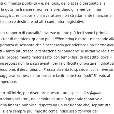
di finanza pubblica – e, nel caso, dello spazio destinato alla
e la dottrina francese (non se la prendano gli americani, ma
 budgétaires
: disposizioni a carattere non strettamente finanziario,
 essere destinate ad altri contenitori legislativi.
o in rapporto di causalità inversa: quanto più forti sono i primi al
 Fuor di metafora, quanto più il
filibustering
è forte – mancando all
gioranza di sessanta che è necessaria per adottare una
cloture mot
i – tanto più cresce la tentazione di “blindare” le iniziative legislat
ess
, procedimento motorizzato, con tempi fissi di dibattito, dove il
ion Process
non fa passi avanti, per la difficoltà di portare il dibatti
posizione, il
Reconciliation Process
diventa lo spazio in cui si riversa
 maggioranza riesce a far passare facilmente (con “soli” 51 voti, al
 impedisce.
ato, all’inizio, per diventare questo – una specie di
refugium
trodotto nel 1981, nell’ambito di un più generale tentativo di
lla finanza pubblica, rispetto ad un Presidente che, soprattutto
, si era sempre più imposto come indiscusso
dominus
del