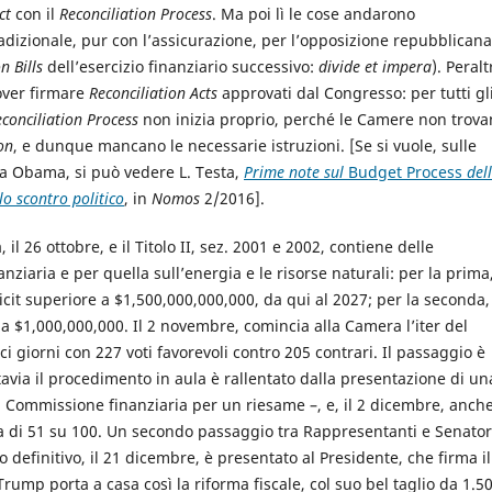
ct
con il
Reconciliation Process
. Ma poi lì le cose andarono
adizionale, pur con l’assicurazione, per l’opposizione repubblicana
n Bills
dell’esercizio finanziario successivo:
divide et impera
). Peralt
dover firmare
Reconciliation Acts
approvati dal Congresso: per tutti gl
conciliation Process
non inizia proprio, perché le Camere non trova
on
, e dunque mancano le necessarie istruzioni. [Se si vuole, sulle
a Obama, si può vedere L. Testa,
Prime note sul
Budget Process
dell
o scontro politico
, in
Nomos
2/2016].
il 26 ottobre, e il Titolo II, sez. 2001 e 2002, contiene delle
ziaria e per quella sull’energia e le risorse naturali: per la prima
cit superiore a $1,500,000,000,000, da qui al 2027; per la seconda,
a $1,000,000,000. Il 2 novembre, comincia alla Camera l’iter del
ci giorni con 227 voti favorevoli contro 205 contrari. Il passaggio è
avia il procedimento in aula è rallentato dalla presentazione di un
la Commissione finanziaria per un riesame –, e, il 2 dicembre, anche
a di 51 su 100. Un secondo passaggio tra Rappresentanti e Senator
sto definitivo, il 21 dicembre, è presentato al Presidente, che firma il
ump porta a casa così la riforma fiscale, col suo bel taglio da 1.5