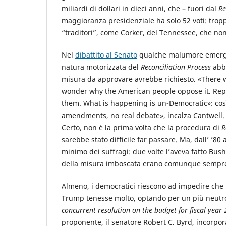
miliardi di dollari in dieci anni, che – fuori dal
Re
maggioranza presidenziale ha solo 52 voti: trop
“traditori”, come Corker, del Tennessee, che non
Nel
dibattito al Senato
qualche malumore emerge,
natura motorizzata del
Reconciliation Process
abbi
misura da approvare avrebbe richiesto. «There we
wonder why the American people oppose it. Rep
them. What is happening is un-Democratic»: cos
amendments, no real debate», incalza Cantwell.
Certo, non è la prima volta che la procedura di
R
sarebbe stato difficile far passare. Ma, dall’ ’80 
minimo dei suffragi: due volte l’aveva fatto Bush j
della misura imboscata erano comunque sempre 
Almeno, i democratici riescono ad impedire che 
Trump tenesse molto, optando per un più neut
concurrent resolution on the budget for fiscal year
proponente, il senatore Robert C. Byrd, incorpo