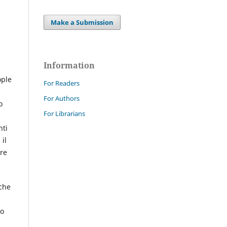
Make a Submission
Information
ople
For Readers
For Authors
o
For Librarians
nti
 il
ore
 che
uo