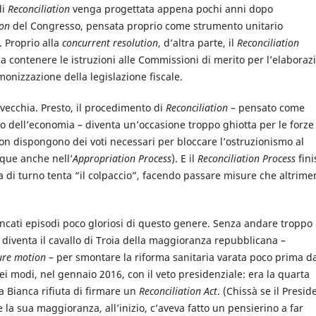
di
Reconciliation
venga progettata appena pochi anni dopo
ion
del Congresso, pensata proprio come strumento unitario
. Proprio alla
concurrent resolution
, d’altra parte, il
Reconciliation
a contenere le istruzioni alle Commissioni di merito per l’elaboraz
onizzazione della legislazione fiscale.
a vecchia. Presto, il procedimento di
Reconciliation
– pensato come
o dell’economia – diventa un’occasione troppo ghiotta per le forze
on dispongono dei voti necessari per bloccare l’ostruzionismo al
nque anche nell’
Appropriation Process
). E il
Reconciliation Process
fin
 di turno tenta “il colpaccio”, facendo passare misure che altrime
cati episodi poco gloriosi di questo genere. Senza andare troppo
diventa il cavallo di Troia della maggioranza repubblicana –
ure motion
– per smontare la riforma sanitaria varata poco prima d
i modi, nel gennaio 2016, con il veto presidenziale: era la quarta
sa Bianca rifiuta di firmare un
Reconciliation Act
. (Chissà se il Presid
la sua maggioranza, all’inizio, c’aveva fatto un pensierino a far