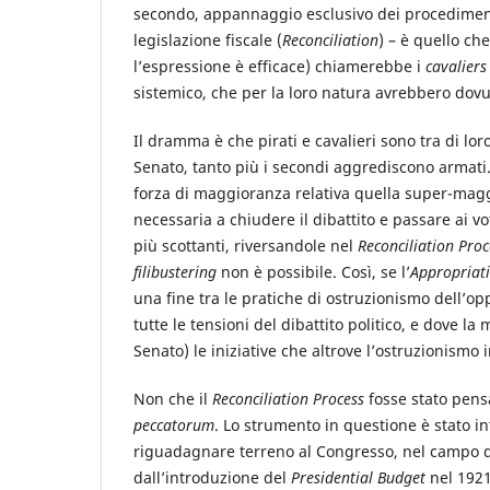
secondo, appannaggio esclusivo dei procedimenti 
legislazione fiscale (
Reconciliation
) – è quello ch
l’espressione è efficace) chiamerebbe i
cavaliers
sistemico, che per la loro natura avrebbero dovuto
Il dramma è che pirati e cavalieri sono tra di lor
Senato, tanto più i secondi aggrediscono armati.
forza di maggioranza relativa quella super-mag
necessaria a chiudere il dibattito e passare ai vot
più scottanti, riversandole nel
Reconciliation Proc
filibustering
non è possibile. Così, se l’
Appropriat
una fine tra le pratiche di ostruzionismo dell’op
tutte le tensioni del dibattito politico, e dove la
Senato) le iniziative che altrove l’ostruzionismo
Non che il
Reconciliation Process
fosse stato pens
peccatorum
. Lo strumento in questione è stato in
riguadagnare terreno al Congresso, nel campo de
dall’introduzione del
Presidential Budget
nel 1921