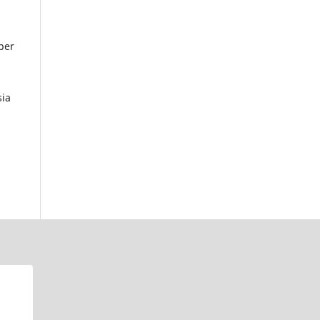
 per
sia