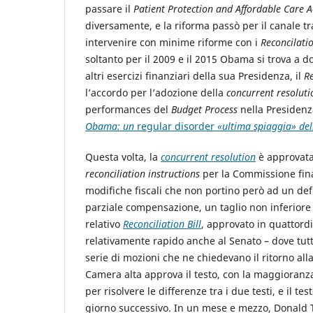
passare il
Patient Protection and Affordable Care A
diversamente, e la riforma passò per il canale tr
intervenire con minime riforme con i
Reconcilatio
soltanto per il 2009 e il 2015 Obama si trova a 
altri esercizi finanziari della sua Presidenza, il
Re
l’accordo per l’adozione della
concurrent resoluti
performances del
Budget Process
nella Presidenz
Obama: un
regular disorder
«ultima spiaggia» dell
Questa volta, la
concurrent resolution
è approvata, 
reconciliation instructions
per la Commissione finan
modifiche fiscali che non portino però ad un defi
parziale compensazione, un taglio non inferiore 
relativo
Reconciliation Bill
, approvato in quattordi
relativamente rapido anche al Senato – dove tutt
serie di mozioni che ne chiedevano il ritorno al
Camera alta approva il testo, con la maggioranz
per risolvere le differenze tra i due testi, e il te
giorno successivo. In un mese e mezzo, Donald Tr