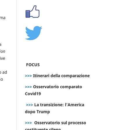
 ma
a
ion
ive
FOCUS
to ad
>>>
Itinerari della comparazione
no
>>>
Osservatorio comparato
Covid19
>>>
La transizione: l’America
dopo Trump
>>>
Osservatorio sul processo
costituente cileno