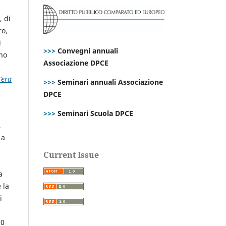
, di
ro,
i
>>>
Convegni annuali
no
Associazione DPCE
’era
>>>
Seminari annuali Associazione
DPCE
>>>
Seminari Scuola DPCE
,
 a
Current Issue
a
 la
i
00