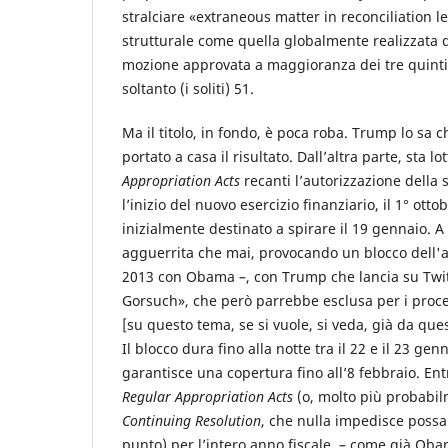
stralciare «extraneous matter in reconciliation l
strutturale come quella globalmente realizzata d
mozione approvata a maggioranza dei tre quinti d
soltanto (i soliti) 51.
Ma il titolo, in fondo, è poca roba. Trump lo sa 
portato a casa il risultato. Dall’altra parte, sta l
Appropriation Acts
recanti l’autorizzazione della
l’inizio del nuovo esercizio finanziario, il 1° ott
inizialmente destinato a spirare il 19 gennaio. A
agguerrita che mai, provocando un blocco dell'att
2013 con Obama –, con Trump che lancia su Twitt
Gorsuch», che però parrebbe esclusa per i proced
[su questo tema, se si vuole, si veda, già da que
Il blocco dura fino alla notte tra il 22 e il 23 g
garantisce una copertura fino all’8 febbraio. Ent
Regular Appropriation Acts
(o, molto più probabi
Continuing Resolution
, che nulla impedisce possa 
punto) per l’intero anno fiscale – come già Obam