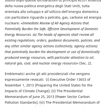
Subito dopo queste dichiarazioni di principio ecco l’essenza
della nuova politica energetica degli Stati Uniti, tutta
orientata allo sviluppo e all’utilizzo dell’energia domestica
con particolare riguardo a petrolio, gas, carbone ed energia
nucleare: «
Immediate Review of All Agency Actions that
Potentially Burden the Safe, Efficient Development of Domestic
Energy Resources.
(a) The heads of agencies shall review all
existing regulations, orders, guidance documents, policies, and
any other similar agency actions (collectively, agency actions)
that potentially burden the development or use of domestically
produced energy resources, with particular attention to oil,
natural gas, coal, and nuclear energy resources
» (Sec. 2).
Emblematici anche gli atti presidenziali che vengono
espressamente revocati: (i) Executive Order 13653 of
November 1, 2013 (Preparing the United States for the
Impacts of Climate Change); (ii) The Presidential
Memorandum of June 25, 2013 (Power Sector Carbon
Pollution Standards); (iii) The Presidential Memorandum of