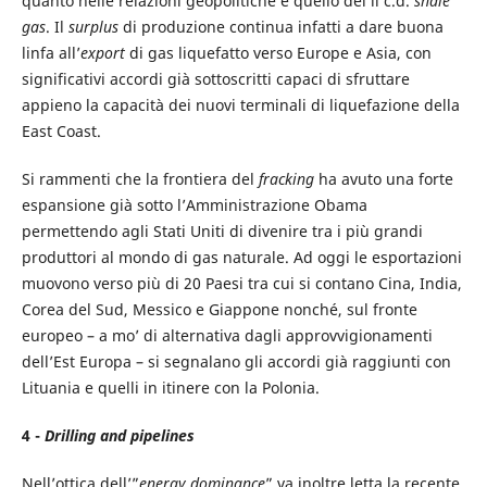
quanto nelle relazioni geopolitiche è quello del il c.d.
shale
gas
. Il
surplus
di produzione continua infatti a dare buona
linfa all’
export
di gas liquefatto verso Europe e Asia, con
significativi accordi già sottoscritti capaci di sfruttare
appieno la capacità dei nuovi terminali di liquefazione della
East Coast.
Si rammenti che la frontiera del
fracking
ha avuto una forte
espansione già sotto l’Amministrazione Obama
permettendo agli Stati Uniti di divenire tra i più grandi
produttori al mondo di gas naturale. Ad oggi le esportazioni
muovono verso più di 20 Paesi tra cui si contano Cina, India,
Corea del Sud, Messico e Giappone nonché, sul fronte
europeo – a mo’ di alternativa dagli approvvigionamenti
dell’Est Europa – si segnalano gli accordi già raggiunti con
Lituania e quelli in itinere con la Polonia.
4 -
Drilling and pipelines
Nell’ottica dell’”
energy dominance
” va inoltre letta la recente