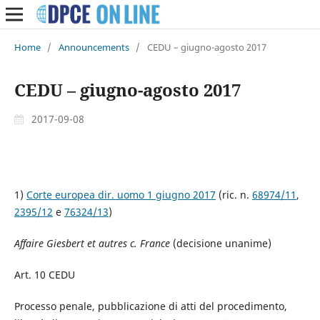
Home
/
Announcements
/
CEDU – giugno-agosto 2017
CEDU – giugno-agosto 2017
2017-09-08
1)
Corte europea dir. uomo 1 giugno 2017
(ric. n.
68974/11
,
2395/12
e
76324/13
)
Affaire Giesbert et autres c. France
(decisione unanime)
Art. 10 CEDU
Processo penale, pubblicazione di atti del procedimento,