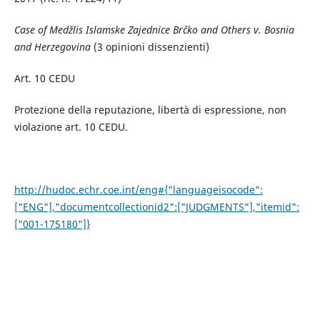
Case of Medžlis Islamske Zajednice Brčko and Others v. Bosnia
and Herzegovina
(3 opinioni dissenzienti)
Art. 10 CEDU
Protezione della reputazione, libertà di espressione, non
violazione art. 10 CEDU.
http://hudoc.echr.coe.int/eng#{"languageisocode":
["ENG"],"documentcollectionid2":["JUDGMENTS"],"itemid":
["001-175180"]}