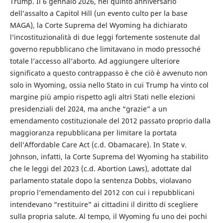
Trump. Il 6 gennaio 2026, nel quinto anniversario
dell’assalto a Capitol Hill (un evento culto per la base
MAGA), la Corte Suprema del Wyoming ha dichiarato
l’incostituzionalità di due leggi fortemente sostenute dal
governo repubblicano che limitavano in modo pressoché
totale l’accesso all’aborto. Ad aggiungere ulteriore
significato a questo contrappasso è che ciò è avvenuto non
solo in Wyoming, ossia nello Stato in cui Trump ha vinto col
margine più ampio rispetto agli altri Stati nelle elezioni
presidenziali del 2024, ma anche “grazie” a un
emendamento costituzionale del 2012 passato proprio dalla
maggioranza repubblicana per limitare la portata
dell’Affordable Care Act (c.d. Obamacare). In State v.
Johnson, infatti, la Corte Suprema del Wyoming ha stabilito
che le leggi del 2023 (c.d. Abortion Laws), adottate dal
parlamento statale dopo la sentenza Dobbs, violavano
proprio l’emendamento del 2012 con cui i repubblicani
intendevano “restituire” ai cittadini il diritto di scegliere
sulla propria salute. Al tempo, il Wyoming fu uno dei pochi