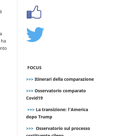
di
 a
 ha
unto
FOCUS
>>>
Itinerari della comparazione
>>>
Osservatorio comparato
Covid19
>>>
La transizione: l’America
dopo Trump
>>>
Osservatorio sul processo
costituente cileno