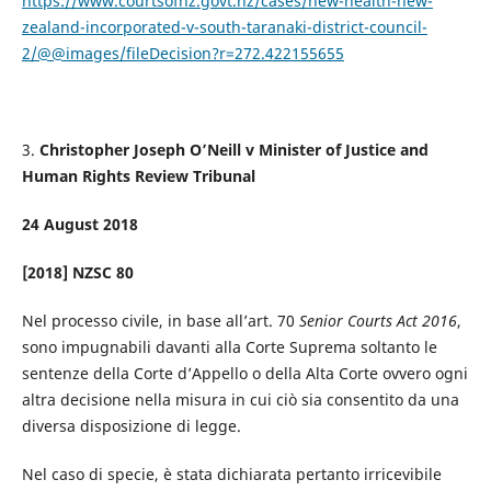
https://www.courtsofnz.govt.nz/cases/new-health-new-
zealand-incorporated-v-south-taranaki-district-council-
2/@@images/fileDecision?r=272.422155655
3.
Christopher Joseph O’Neill v Minister of Justice and
Human Rights Review Tribunal
24 August 2018
[2018] NZSC 80
Nel processo civile, in base all’art. 70
Senior Courts Act 2016
,
sono impugnabili davanti alla Corte Suprema soltanto le
sentenze della Corte d’Appello o della Alta Corte ovvero ogni
altra decisione nella misura in cui ciò sia consentito da una
diversa disposizione di legge.
Nel caso di specie, è stata dichiarata pertanto irricevibile