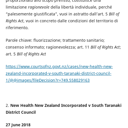
proporzionato allo scopo prefisso, costituisce una
limitazione
ragionevole
della libertà individuale, perché
“palesemente giustificata”, vuoi in astratto dall’art. 5
Bill of
Rights Act
, vuoi in concreto dalle condizioni del territorio di
riferimento.
Parole chiave: fluorizzazione; trattamento sanitario;
consenso informato; ragionevolezza; art. 11
Bill of Rights Act
;
art. 5
Bill of Rights Act
https://www.courtsofnz.govt.nz/cases/new-health-new-
zealand-incorporated-v-south-taranaki-district-council-
1/@@images/fileDecision?r=749.558029163
2.
New Health New Zealand Incorporated v South Taranaki
District Council
27 June 2018