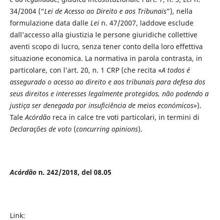
34/2004 (“
Lei de Acesso ao Direito e aos Tribunais
”), nella
formulazione data dalle
Lei
n. 47/2007, laddove esclude
dall’accesso alla giustizia le persone giuridiche collettive
aventi scopo di lucro, senza tener conto della loro effettiva
situazione economica. La normativa in parola contrasta, in
particolare, con l’art. 20, n. 1 CRP (che recita «
A todos é
assegurado o acesso ao direito e aos tribunais para defesa dos
seus direitos e interesses legalmente protegidos, não podendo a
justiça ser denegada por insuficiência de meios económicos
»).
Tale
Acórdão
reca in calce tre voti particolari, in termini di
Declarações de voto
(
concurring opinions
).
Acórdão
n. 242/2018, del 08.05
Link: