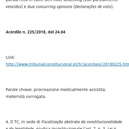
vencidos
) e due
concurring
opinions
(
Declarações de voto
).
Acórdão
n. 225/2018, del 24.04
Link:
http://www.tribunalconstitucional.pt/tc/acordaos/20180225.ht
Parole chiave: procreazione medicalmente assistita;
maternità surrogata.
4. Il TC, in sede di
Fiscalização abstrata da constitucionalidade
e da legalidade
, giudica incostituzionale l’art. 7, n. 3,
Lei
n.