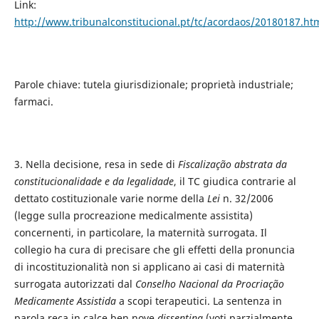
Link:
http://www.tribunalconstitucional.pt/tc/acordaos/20180187.ht
Parole chiave: tutela giurisdizionale; proprietà industriale;
farmaci.
3. Nella decisione, resa in sede di
Fiscalização abstrata da
constitucionalidade e da legalidade
, il TC giudica contrarie al
dettato costituzionale varie norme della
Lei
n. 32/2006
(legge sulla procreazione medicalmente assistita)
concernenti, in particolare, la maternità surrogata. Il
collegio ha cura di precisare che gli effetti della pronuncia
di incostituzionalità non si applicano ai casi di maternità
surrogata autorizzati dal
Conselho Nacional da Procriação
Medicamente Assistida
a scopi terapeutici. La sentenza in
parola reca in calce ben nove
dissenting
(voti parzialmente