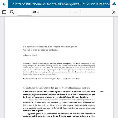
I diritti costituzionali di fronte all’emergenza Covid-19: la reazione italiana