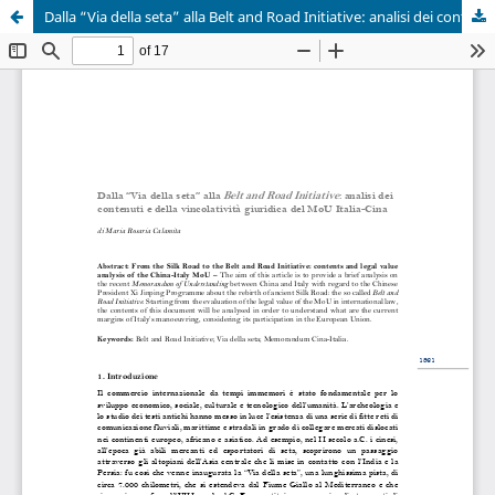
Dalla “Via della seta” alla Belt and Road Initiative: analisi dei contenuti e della vincolatività giuridica del MoU Italia-Cina