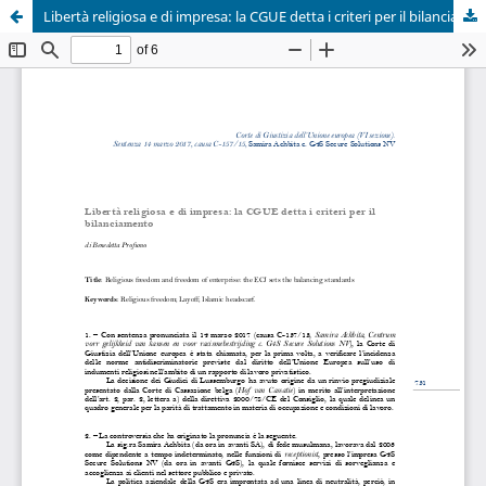
Libertà religiosa e di impresa: la CGUE detta i criteri per il bilanciamento