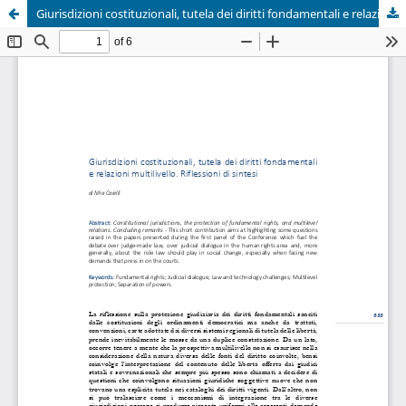
Giurisdizioni costituzionali, tutela dei diritti fondamentali e relazioni multilivello. Riflessioni di sintesi