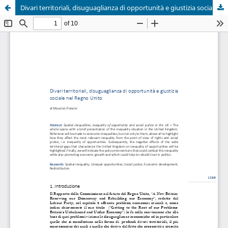
Divari territoriali, disuguaglianza di opportunità e giustizia sociale nel Regno Unito