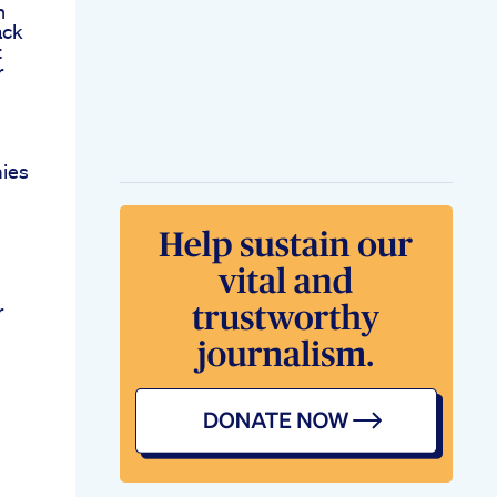
h
ack
t
r
ies
r