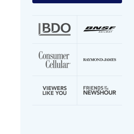
Enter
your
email
address