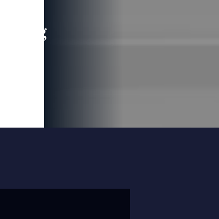
leading
 and