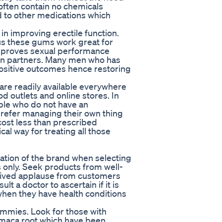
often contain no chemicals
d to other medications which
in improving erectile function.
lus these gums work great for
 improves sexual performance
een partners. Many men who has
ositive outcomes hence restoring
are readily available everywhere
d outlets and online stores. In
le who do not have an
 prefer managing their own thing
 cost less than prescribed
al way for treating all those
utation of the brand when selecting
only. Seek products from well-
eived applause from customers
lt a doctor to ascertain if it is
when they have health conditions
gummies. Look for those with
d maca root which have been