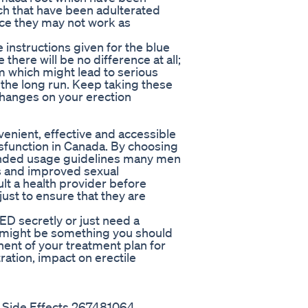
uch that have been adulterated
ince they may not work as
 instructions given for the blue
here will be no difference at all;
m which might lead to serious
n the long run. Keep taking these
e changes on your erection
enient, effective and accessible
ysfunction in Canada. By choosing
ended usage guidelines many men
s and improved sexual
lt a health provider before
ust to ensure that they are
ED secretly or just need a
s might be something you should
ent of your treatment plan for
ration, impact on erectile
Side Effects 267481064