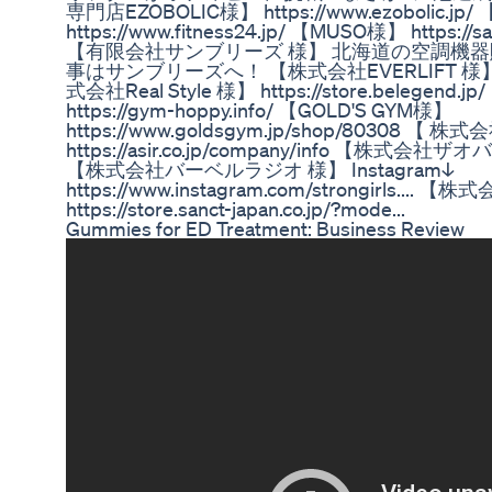
専門店EZOBOLIC様】 https://www.ezobolic.jp
https://www.fitness24.jp/ 【MUSO様】 https://s
【有限会社サンブリーズ 様】 北海道の空調機
事はサンブリーズへ！ 【株式会社EVERLIFT 様】 https:
式会社Real Style 様】 https://store.belege
https://gym-hoppy.info/ 【GOLD'S GYM様】
https://www.goldsgym.jp/shop/80308 【 株
https://asir.co.jp/company/info 【株式会社ザオバ様】
【株式会社バーベルラジオ 様】 Instagram↓
https://www.instagram.com/strongirls
https://store.sanct-japan.co.jp/?mode...
Gummies for ED Treatment: Business Review