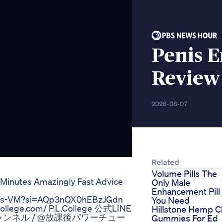
Penis 
Review 
2026-08-07
Related
Volume Pills The
 Minutes Amazingly Fast Advice
Only Male
Enhancement Pill
s-VM?si=AQp3nQX0hEBzJGdn
You Need
ege.com/ P.L.College 公式LINE
Hillstone Hemp 
のサブチャンネル / @放課後パワーチュー
Gummies For Ed