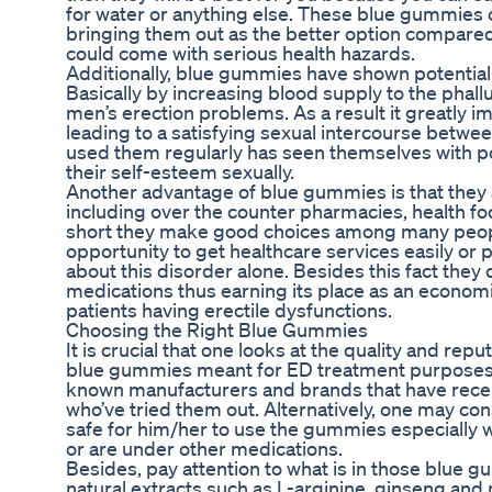
for water or anything else. These blue gummies 
bringing them out as the better option compare
could come with serious health hazards.
Additionally, blue gummies have shown potential 
Basically by increasing blood supply to the phal
men’s erection problems. As a result it greatly
leading to a satisfying sexual intercourse betw
used them regularly has seen themselves with p
their self-esteem sexually.
Another advantage of blue gummies is that they 
including over the counter pharmacies, health foo
short they make good choices among many peop
opportunity to get healthcare services easily or
about this disorder alone. Besides this fact they
medications thus earning its place as an economic
patients having erectile dysfunctions.
Choosing the Right Blue Gummies
It is crucial that one looks at the quality and rep
blue gummies meant for ED treatment purposes 
known manufacturers and brands that have rec
who’ve tried them out. Alternatively, one may consu
safe for him/her to use the gummies especially 
or are under other medications.
Besides, pay attention to what is in those blue 
natural extracts such as L-arginine, ginseng an