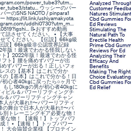
.com/power_tube3?utm...
Analyzed Throug
wer_tube3/statu... ウッシーのパー
Customer Feedb
ーのSNS NAOTO / pinpara1
Natures Stimulan
https://lit.link/ushiyamakyota
Cbd Gummies Fo
ram.com/uddhi0730?utm_m...
Ed Reviews
0519?igshi... 📝おすすめ動画
Stimulating The
話させてください。 • 【大事
Natural Path To
てください。 【伝説】66kg級
Erectile Health
【伝説】66kg級非公認世界記録
Prime Cbd Gumm
022年版！最速でわかる怪我しない
Reviews For Ed
ット】2022年版！最速でわかる怪
Analyzing Their
ドリフト】腰を痛めずパワーが出
Efficacy And
を痛めずパワーが出る！正しいフォ
Benefits
プレスの【基本】はこれで分か
Making The Right
プレスの【基本】はこれで分かる！日
Choice Evaluating
が初心者40kgに戻ったら○ヶ月で
Cbd Gummies Fo
】もし180kgの男が初心者40kgに
Ed Relief
でボディビル＆パワーリフティングチ
ビル＆パワーリフティングチャン
本人が大暴れ‼︎〜パワーリフティ
界最高峰の舞台で日本人が大暴れ‼︎〜パ
レベル別トレーニングギア必要な物！
必要な物！ 【速報！】トップパワ
！ • 【速報！】トップパワー
！ 大会協賛企業様 【プロテイン