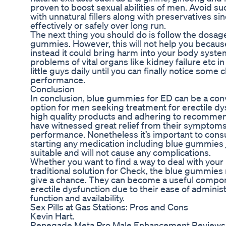
proven to boost sexual abilities of men. Avoid s
with unnatural fillers along with preservatives s
effectively or safely over long run.
The next thing you should do is follow the dosage
gummies. However, this will not help you because t
instead it could bring harm into your body syste
problems of vital organs like kidney failure etc i
little guys daily until you can finally notice som
performance.
Conclusion
In conclusion, blue gummies for ED can be a conv
option for men seeking treatment for erectile d
high quality products and adhering to recomm
have witnessed great relief from their symptom
performance. Nonetheless it’s important to consu
starting any medication including blue gummies j
suitable and will not cause any complications.
Whether you want to find a way to deal with your 
traditional solution for Check, the blue gummie
give a chance. They can become a useful compon
erectile dysfunction due to their ease of administ
function and availability.
Sex Pills at Gas Stations: Pros and Cons
Kevin Hart.
Renegade Meta Pro Male Enhancement Reviews 