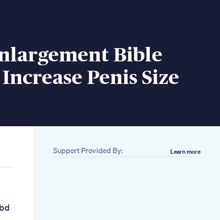
Enlargement Bible
Increase Penis Size
Support Provided By:
Learn more
Cbd