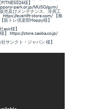
/ 【FITNESS24様】
apporo-park.or.jp/MUSO/gym/
器販売及びメンテナンス、冷房工
//everlift-store.com/ 【株
nd.jp/ 【筋トレ倶楽部Hoppy様】
式会社asir様】
 https://store.zaoba.co.jp/
.... 【株式会社サンクト・ジャパン 様】