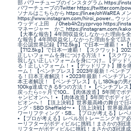
部 パワーチューブのインスタグラム https://instagram
パワーチューブのTwitter https://twitter.com/po
ソナルはこちらから https://lin.ee/ohWaREA メンバ
https://www.instagram.com/hiroi_power... ウッシー 
ウッディ上田 / 0heb4h2zyzprvqo https://instag
マネージャー かこ https://instagram.com/kako.
【大事な報告】4年間収益化しなかった理由を全て
な報告】4年間収益化しなかった理由を全て話させ
非公認世界記録【712.5kg】で日本一連覇！ • 
【712.5kg】で日本一連覇！ 【スクワット】2
正しいフォームを身につける方法！ • 【スクワ
我しない正しいフォームを身につけ... 【デッ
る！正しいフォーム！ • 【デッドリフト】腰
ーム！ 【ベンチプレス】2023年最新！ベンチ
る！日本王者解説！ • 2023年最新！ベンチ
本王者解説！ 【ベンチプレス】もし180kgの男
100kg達成できる5つの方法！ • 【ベンチプレス
戻ったら○ヶ月で100... 【肉体改造】5年間
ャンピオンへ！ • 【肉体改造】5年間でボディ
ピオンへ！ 【頂上決戦】世界最高峰の舞台で日
ング・SBD Sheffield〜 • 【頂上決戦】世
ワーリフティング・SB... 【プロが考える】
• 【プロが考える】レベル別トレーニングギア
ーリフターがボディビルに挑戦！まさかの3冠達成
リフターがボディビルに挑戦！まさかの3冠達成