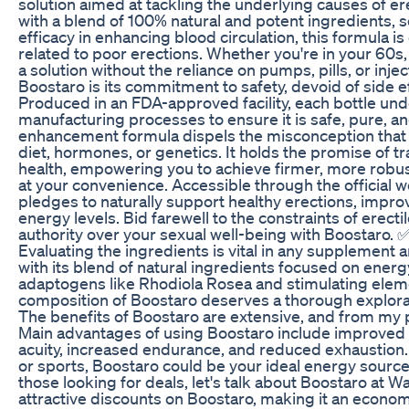
solution aimed at tackling the underlying causes of er
with a blend of 100% natural and potent ingredients, sci
efficacy in enhancing blood circulation, this formula i
related to poor erections. Whether you're in your 60s
a solution without the reliance on pumps, pills, or inj
Boostaro is its commitment to safety, devoid of side e
Produced in an FDA-approved facility, each bottle un
manufacturing processes to ensure it is safe, pure, and
enhancement formula dispels the misconception that er
diet, hormones, or genetics. It holds the promise of t
health, empowering you to achieve firmer, more robus
at your convenience. Accessible through the official 
pledges to naturally support healthy erections, impro
energy levels. Bid farewell to the constraints of erect
authority over your sexual well-being with Boostaro. 
Evaluating the ingredients is vital in any supplement 
with its blend of natural ingredients focused on ener
adaptogens like Rhodiola Rosea and stimulating eleme
composition of Boostaro deserves a thorough explora
The benefits of Boostaro are extensive, and from my p
Main advantages of using Boostaro include improved
acuity, increased endurance, and reduced exhaustion.
or sports, Boostaro could be your ideal energy sourc
those looking for deals, let's talk about Boostaro at W
attractive discounts on Boostaro, making it an economi