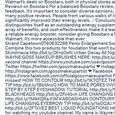
Walmart’s deals on Boostaro, both in physical stores
Reviews on Boostaro For a balanced Boostaro review
feedback. It’s important to consider diverse opinions
many positive reviews. People from various walks of 
significantly improved their energy levels. ✅Conclusi
distinguishes itself as an outstanding energy suppleme
array of benefits, and cost-effectiveness make it a lead
a reliable energy booster, consider giving Boostaro a try
Walmart, it’s more accessible than ever.
Strand Capetown0740632298 Penis Enlargement Som
Combine this two products for foudation that won't bud
Skindinavia http://bit.ly/2KrqOoN Urban Decay All Nig
WAYNE GOSS MAKEUP BRUSHES HERE: http://bit.ly/
second channel https://www.youtube.com/user/gossm
Twitter https://twitter.com/gossmakeupartis ❤ Insta
http://instagram.com/gossmakeupartist ❤ Facebook
https://www.facebook.com/officialgossmakeupartist 
missed! HOW TO CONTOUR http://bit.ly/1K7QTEZ
TIP http://bit.ly/1BbMnzQ HOW TO MAKE PORES INVISI
STEP BY STEP EYESHADOW TUTORIAL http://bit.ly
BLACKHEADS http://bit.ly/2Fc4Svh LIFE CHANGIN
http://bit.ly/1M4KQRa KIM KARDASHIAN CONTOURING 
LIFE CHANGING EYEBROW TIP http://bit.ly/1oOl2
http://bit.ly/2FTxVEZ BEST LIQUID FOUNDATIONS htt
for watching my youtube channel. My name is Wayne