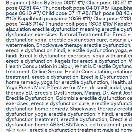
Beginner | Step By Step 00:17 #1/ Chair pose 00:57 #
pose 02:51 #4/ Thunderbolt pose 04:07 #5/ Kapalbha
pose 06:10 #7/ Child pose 07:17 #8/ Fish pose 08:43
#10/ Kapalbhati pranyama 10:56 #11/ Chair pose 12:13 
pose 14:46 #14/ Thunderbolt pose 16:03 #15/ Kapal
ejaculation erectile dysfunction meaning erectile dysf
dysfunction exercises, Natural Treatment For Erectile 
dysfunction yoga, erectile dysfunction cure, patanjali,
watermelon, Shockwave therapy erectile dysfunction, 
erectile dysfunction hindi, erectile dysfunction yoga, 
hindi, Erectile dysfunction exercises, yoga with amit e
erectile dysfunction, kegels for erectile dysfunction, 
Health Consultation in Jaipur, What is Erectile Dysfunc
treatment, Online Sexual Health Consultation, relation
treatment, erectile dysfunction, Erectile Dysfunction 
home remedy, yoga for erectile dysfunction, Health, 
Yoga Poses Most Effective for Men, dr sunil jindal, 
therapy ED, Erectile Dysfunction, Mining, Dr. Amit Josh
Erectile Dysfunction, Colombia erectile dysfunction ca
exercises, erectile dysfunction cure, erectile dysfuncti
dysfunction home remedy, Shockwave therapy erectile
dysfunction yoga, erectile dysfunction in hindi, erectil
dysfunction treatment, erectile dysfunction, Erectile dys
dysfunction home ABS-CBN News, ed treatment, penis exe
জনিত সমস্যা, erectile dysfunction treatment male at hom