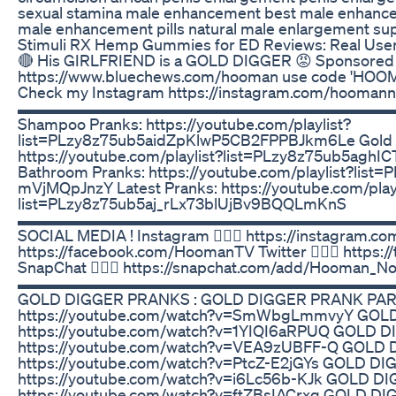
sexual stamina male enhancement best male enhanc
male enhancement pills natural male enlargement s
Stimuli RX Hemp Gummies for ED Reviews: Real Use
🔴 His GIRLFRIEND is a GOLD DIGGER 😡 Sponsored 
https://www.bluechews.com/hooman use code 'HOOMAN
Check my Instagram https://instagram.com/hoomann
▬▬▬▬▬▬▬▬▬▬▬▬▬▬▬▬▬▬▬▬▬▬▬▬ 📺 MY 
Shampoo Pranks: https://youtube.com/playlist?
list=PLzy8z75ub5aidZpKlwP5CB2FPPBJkm6Le Gold D
https://youtube.com/playlist?list=PLzy8z75ub5ag
Bathroom Pranks: https://youtube.com/playlist?lis
mVjMQpJnzY Latest Pranks: https://youtube.com/play
list=PLzy8z75ub5aj_rLx73blUjBv9BQQLmKnS
▬▬▬▬▬▬▬▬▬▬▬▬▬▬▬▬▬▬▬▬▬▬▬▬ 🗣 TA
SOCIAL MEDIA ! Instagram 🙋🏻‍♂️ https://instagram.co
https://facebook.com/HoomanTV Twitter 🙋🏻‍♂️ https:
SnapChat 🙋🏻‍♂️ https://snapchat.com/add/Hooman_No
▬▬▬▬▬▬▬▬▬▬▬▬▬▬▬▬▬▬▬▬▬▬▬▬ 🤑 W
GOLD DIGGER PRANKS : GOLD DIGGER PRANK PART
https://youtube.com/watch?v=SmWbgLmmvyY GOLD
https://youtube.com/watch?v=1YIQI6aRPUQ GOLD D
https://youtube.com/watch?v=VEA9zUBFF-Q GOLD 
https://youtube.com/watch?v=PtcZ-E2jGYs GOLD DI
https://youtube.com/watch?v=i6Lc56b-KJk GOLD D
https://youtube.com/watch?v=ftZBsIACrxg GOLD D