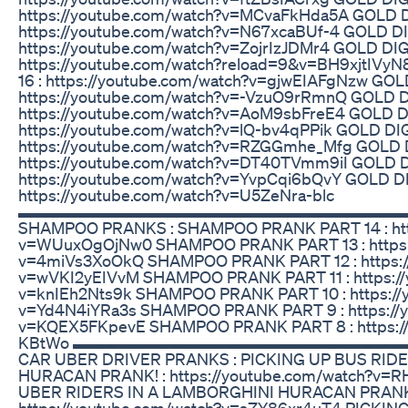
https://youtube.com/watch?v=MCvaFkHda5A GOLD 
https://youtube.com/watch?v=N67xcaBUf-4 GOLD D
https://youtube.com/watch?v=ZojrIzJDMr4 GOLD DI
https://youtube.com/watch?reload=9&v=BH9xjtIV
16 : https://youtube.com/watch?v=gjwEIAFgNzw GO
https://youtube.com/watch?v=-VzuO9rRmnQ GOLD 
https://youtube.com/watch?v=AoM9sbFreE4 GOLD 
https://youtube.com/watch?v=lQ-bv4qPPik GOLD D
https://youtube.com/watch?v=RZGGmhe_Mfg GOLD 
https://youtube.com/watch?v=DT40TVmm9iI GOLD 
https://youtube.com/watch?v=YvpCqi6bQvY GOLD 
https://youtube.com/watch?v=U5ZeNra-blc
▬▬▬▬▬▬▬▬▬▬▬▬▬▬▬▬▬▬▬▬▬▬▬▬ 🛁 W
SHAMPOO PRANKS : SHAMPOO PRANK PART 14 : http
v=WUuxOgOjNw0 SHAMPOO PRANK PART 13 : https:/
v=4miVs3XoOkQ SHAMPOO PRANK PART 12 : https:/
v=wVKI2yEIVvM SHAMPOO PRANK PART 11 : https://
v=knIEh2Nts9k SHAMPOO PRANK PART 10 : https://
v=Yd4N4iYRa3s SHAMPOO PRANK PART 9 : https://y
v=KQEX5FKpevE SHAMPOO PRANK PART 8 : https://
KBtWo ▬▬▬▬▬▬▬▬▬▬▬▬▬▬▬▬▬▬▬▬▬▬▬▬ 
CAR UBER DRIVER PRANKS : PICKING UP BUS RID
HURACAN PRANK! : https://youtube.com/watch?v=
UBER RIDERS IN A LAMBORGHINI HURACAN PRANK 
https://youtube.com/watch?v=sZY86xr4uT4 PICKIN