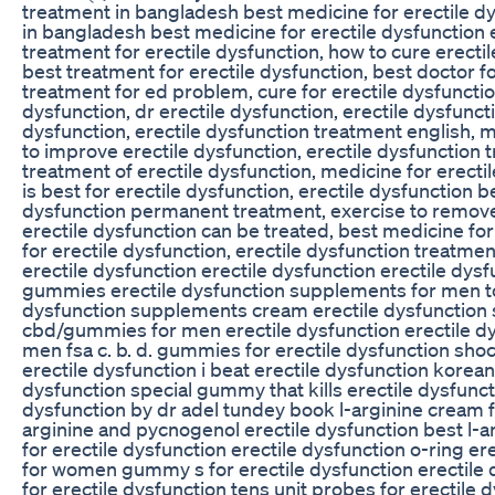
treatment in bangladesh best medicine for erectile dy
in bangladesh best medicine for erectile dysfunction er
treatment for erectile dysfunction, how to cure erectil
best treatment for erectile dysfunction, best doctor fo
treatment for ed problem, cure for erectile dysfunctio
dysfunction, dr erectile dysfunction, erectile dysfuncti
dysfunction, erectile dysfunction treatment english, m
to improve erectile dysfunction, erectile dysfunction
treatment of erectile dysfunction, medicine for erecti
is best for erectile dysfunction, erectile dysfunction b
dysfunction permanent treatment, exercise to remove
erectile dysfunction can be treated, best medicine for
for erectile dysfunction, erectile dysfunction treatme
erectile dysfunction erectile dysfunction erectile dy
gummies erectile dysfunction supplements for men t
dysfunction supplements cream erectile dysfunction
cbd/gummies for men erectile dysfunction erectile d
men fsa c. b. d. gummies for erectile dysfunction sh
erectile dysfunction i beat erectile dysfunction korean
dysfunction special gummy that kills erectile dysfuncti
dysfunction by dr adel tundey book l-arginine cream fo
arginine and pycnogenol erectile dysfunction best l-
for erectile dysfunction erectile dysfunction o-ring e
for women gummy s for erectile dysfunction erectile d
for erectile dysfunction tens unit probes for erectil