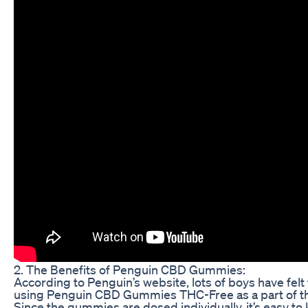
2. The Benefits of Penguin CBD Gummies:
According to Penguin’s website, lots of boys have felt 
using Penguin CBD Gummies THC-Free as a part of the
Since the gummies are dosed individually, it’s easy to 