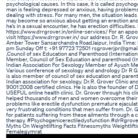
psychological causes. In this case, it is called psych
man is feeling depressed or anxious, having problems w
dealing with stress. For many men, the situation lead
may become so anxious about getting an erection and
he’s in a sexual encounter, he has erection difficulties.
https://www.drrgrover.in/online-services/ For an app
visit https://www.drrgrover.in/ our address Dr. R. Gro
Amber Tower Sansarchandra RoadJaipur, India Time: 
pm Sunday Off t: +91 97723 72501 rsgroverjpr@gmail
,Council of sex Education and Parenthood (Internation
Member, Council of Sex Education and parenthood (In
Indian Association For Sexology Member of Ayush Med
Various conference of sexology and andrology Dr R Gro
is also member of council of sex education and parent
Indian association for sexology. Dr.R. Grover Clinic an
9001:2008 certified clinics. He is also the founder of
USEFUL online health clinic. Dr. Grover through his cli
helped thousands of men and women overcome their 
problems like erectile dysfunction premature ejaculati
very frustrating conditions that men suffer from. Dr. 
for patients suffering from these ailments through a 
therapy. #Psychogenicerectiledysfunction #drRgrove
Myths On Weightlifting Facts Fitnessmyths Weightlif
Femalegymrat