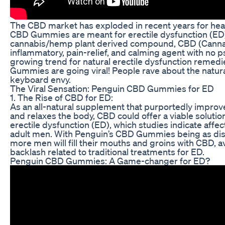
The CBD market has exploded in recent years for hea
CBD Gummies are meant for erectile dysfunction (ED
cannabis/hemp plant derived compound, CBD (Cannabid
inflammatory, pain-relief, and calming agent with no p
growing trend for natural erectile dysfunction remed
Gummies are going viral! People rave about the natura
keyboard envy.
The Viral Sensation: Penguin CBD Gummies for ED
1. The Rise of CBD for ED:
As an all-natural supplement that purportedly improv
and relaxes the body, CBD could offer a viable soluti
erectile dysfunction (ED), which studies indicate affe
adult men. With Penguin’s CBD Gummies being as discr
more men will fill their mouths and groins with CBD, 
backlash related to traditional treatments for ED.
Penguin CBD Gummies: A Game-changer for ED?