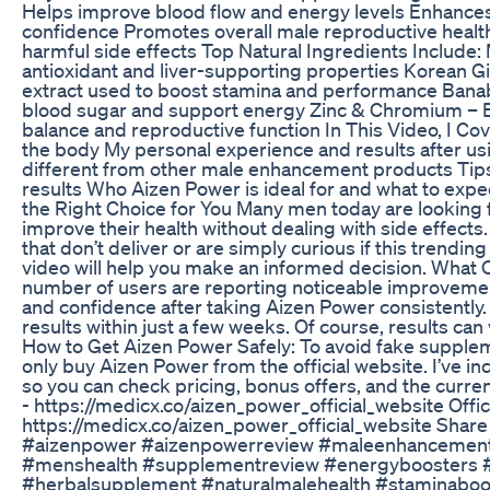
Helps improve blood flow and energy levels Enhance
confidence Promotes overall male reproductive health
harmful side effects Top Natural Ingredients Include: M
antioxidant and liver-supporting properties Korean Gi
extract used to boost stamina and performance Banab
blood sugar and support energy Zinc & Chromium – E
balance and reproductive function In This Video, I C
the body My personal experience and results after u
different from other male enhancement products Tips 
results Who Aizen Power is ideal for and what to ex
the Right Choice for You Many men today are looking fo
improve their health without dealing with side effects. I
that don’t deliver or are simply curious if this trending
video will help you make an informed decision. What 
number of users are reporting noticeable improvemen
and confidence after taking Aizen Power consistently
results within just a few weeks. Of course, results can 
How to Get Aizen Power Safely: To avoid fake supplem
only buy Aizen Power from the official website. I’ve in
so you can check pricing, bonus offers, and the current
- https://medicx.co/aizen_power_official_website Offic
https://medicx.co/aizen_power_official_website Share
#aizenpower #aizenpowerreview #maleenhancement 
#menshealth #supplementreview #energyboosters #
#herbalsupplement #naturalmalehealth #staminaboo