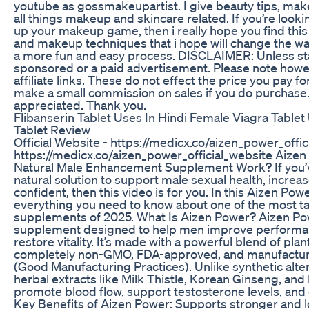
youtube as gossmakeupartist. I give beauty tips, ma
all things makeup and skincare related. If you’re lookin
up your makeup game, then i really hope you find this 
and makeup techniques that i hope will change the w
a more fun and easy process. DISCLAIMER: Unless stat
sponsored or a paid advertisement. Please note howe
affiliate links. These do not effect the price you pay f
make a small commission on sales if you do purchase
appreciated. Thank you.
Flibanserin Tablet Uses In Hindi Female Viagra Table
Tablet Review
Official Website - https://medicx.co/aizen_power_offic
https://medicx.co/aizen_power_official_website Aize
Natural Male Enhancement Supplement Work? If you’ve
natural solution to support male sexual health, increa
confident, then this video is for you. In this Aizen Po
everything you need to know about one of the most 
supplements of 2025. What Is Aizen Power? Aizen Powe
supplement designed to help men improve performanc
restore vitality. It’s made with a powerful blend of pla
completely non-GMO, FDA-approved, and manufactured 
(Good Manufacturing Practices). Unlike synthetic alte
herbal extracts like Milk Thistle, Korean Ginseng, and
promote blood flow, support testosterone levels, and
Key Benefits of Aizen Power: Supports stronger and 