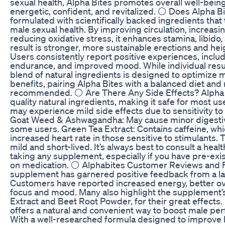
sexual health, Alpha Bites promotes overall well-bein
energetic, confident, and revitalized. ⚪ Does Alpha Bi
formulated with scientifically backed ingredients that 
male sexual health. By improving circulation, increasi
reducing oxidative stress, it enhances stamina, libido
result is stronger, more sustainable erections and hei
Users consistently report positive experiences, inclu
endurance, and improved mood. While individual resul
blend of natural ingredients is designed to optimize m
benefits, pairing Alpha Bites with a balanced diet and 
recommended. ⚪ Are There Any Side Effects? Alpha 
quality natural ingredients, making it safe for most u
may experience mild side effects due to sensitivity t
Goat Weed & Ashwagandha: May cause minor digestiv
some users. Green Tea Extract: Contains caffeine, whic
increased heart rate in those sensitive to stimulants. 
mild and short-lived. It’s always best to consult a hea
taking any supplement, especially if you have pre-exi
on medication. ⚪ Alphabites Customer Reviews and 
supplement has garnered positive feedback from a l
Customers have reported increased energy, better ov
focus and mood. Many also highlight the supplement’s
Extract and Beet Root Powder, for their great effects
offers a natural and convenient way to boost male pe
With a well-researched formula designed to improve b