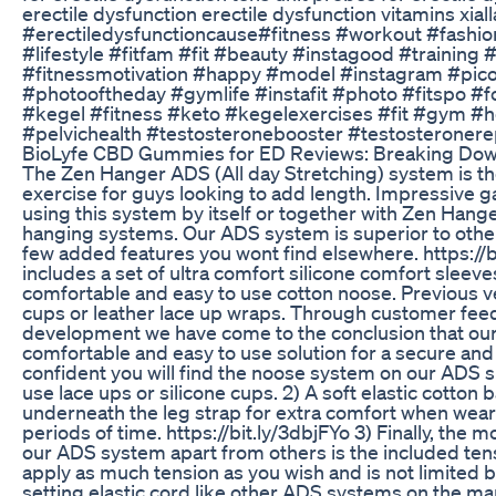
erectile dysfunction erectile dysfunction vitamins xiall
#erectiledysfunctioncause#fitness #workout #fashio
#lifestyle #fitfam #fit #beauty #instagood #training 
#fitnessmotivation #happy #model #instagram #picof
#photooftheday #gymlife #instafit #photo #fitspo #
#kegel #fitness #keto #kegelexercises #fit #gym #he
#pelvichealth #testosteronebooster #testosteroner
BioLyfe CBD Gummies for ED Reviews: Breaking Dow
The Zen Hanger ADS (All day Stretching) system is th
exercise for guys looking to add length. Impressive 
using this system by itself or together with Zen Hang
hanging systems. Our ADS system is superior to othe
few added features you wont find elsewhere. https://b
includes a set of ultra comfort silicone comfort sleeve
comfortable and easy to use cotton noose. Previous v
cups or leather lace up wraps. Through customer fe
development we have come to the conclusion that our
comfortable and easy to use solution for a secure and
confident you will find the noose system on our ADS s
use lace ups or silicone cups. 2) A soft elastic cotton
underneath the leg strap for extra comfort when weari
periods of time. https://bit.ly/3dbjFYo 3) Finally, the 
our ADS system apart from others is the included tens
apply as much tension as you wish and is not limited b
setting elastic cord like other ADS systems on the mar