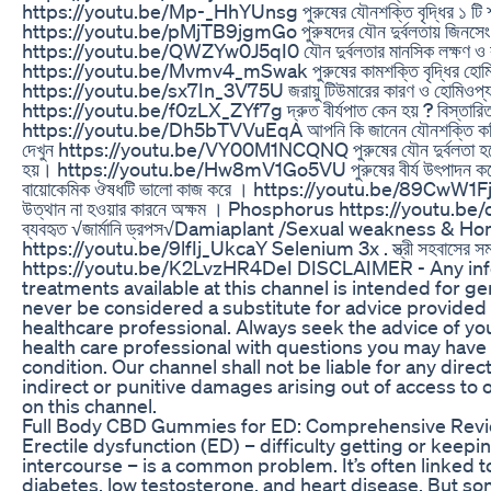
https://youtu.be/Mp-_HhYUnsg পুরুষের যৌনশক্তি বৃদ্ধির ১ টি শত
https://youtu.be/pMjTB9jgmGo পুরুষদের যৌন দুর্বলতায় জিনসেং মা
https://youtu.be/QWZYw0J5qI0 যৌন দুর্বলতার মানসিক লক্ষণ ও কার্
https://youtu.be/Mvmv4_mSwak পুরুষের কামশক্তি বৃদ্ধির হোমি
https://youtu.be/sx7In_3V75U জরায়ু টিউমারের কারণ ও হোমিওপ্যা
https://youtu.be/f0zLX_ZYf7g দ্রুত বীর্যপাত কেন হয় ? বিস্তার
https://youtu.be/Dh5bTVVuEqA আপনি কি জানেন যৌনশক্তি কমিয়ে দ
দেখুন https://youtu.be/VY00M1NCQNQ পুরুষের যৌন দুর্বলতা হলে 
হয়। https://youtu.be/Hw8mV1Go5VU পুরুষের বীর্য উৎপাদন কমে গিয়
বায়োকেমিক ঔষধটি ভালো কাজ করে । https://youtu.be/89CwW1FjEeI স্ত্
উত্থান না হওয়ার কারনে অক্ষম । Phosphorus https://youtu.be/oj
ব্যবহৃত √জার্মানি ড্রপস√Damiaplant /Sexual weakness & 
https://youtu.be/9lfIj_UkcaY Selenium 3x . স্ত্রী সহবাসের সময় ব
https://youtu.be/K2LvzHR4DeI DISCLAIMER - Any inf
treatments available at this channel is intended for 
never be considered a substitute for advice provided 
healthcare professional. Always seek the advice of you
health care professional with questions you may have
condition. Our channel shall not be liable for any direct
indirect or punitive damages arising out of access to o
on this channel.
Full Body CBD Gummies for ED: Comprehensive Revi
Erectile dysfunction (ED) – difficulty getting or keepi
intercourse – is a common problem. It’s often linked to
diabetes, low testosterone, and heart disease. But s