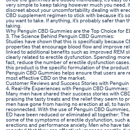
very simple to keep taking however much you need. It’
discreet about your uncomfortability dealing with erec
CBD supplement regimen to stick with because it’s so
you want to take. If anything, it’s probably safer than 
taking.
Why Penguin CBD Gummies are the Top Choice for 
3. The Science Behind Penguin CBD Gummies:
Studies have shown that this is specifically because 
properties that encourage blood flow and improve rel
linked to additional benefits such as improved REM sl
clearly related to erectile dysfunction. Spending more
fact, reduce the number of erectile dysfunction cases.
this product is the specific formulation of the product 
Penguin CBD Gummies helps ensure that users are rece
most effective CBD on the market.
Customer Reviews and Success Stories with Pengu
4. Real-life Experiences with Penguin CBD Gummies:
Many men have shared their success stories with C
praising the tasty treats and the relief they seem to p
men have gone from having no erection at all, to havi
reconnected. With the use of Penguin CBD Gummies,
ED have been reduced or eliminated all together: T
some of the symptoms of erectile dysfunction, such as
erections and performance anxiety. Men who have t
reported that they can effectively manage erectile dys