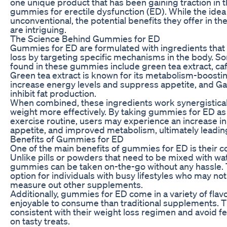
one unique product that has been gaining traction in t
gummies for erectile dysfunction (ED). While the i
unconventional, the potential benefits they offer in th
are intriguing.
The Science Behind Gummies for ED
Gummies for ED are formulated with ingredients that a
loss by targeting specific mechanisms in the body. S
found in these gummies include green tea extract, ca
Green tea extract is known for its metabolism-boostin
increase energy levels and suppress appetite, and Ga
inhibit fat production.
When combined, these ingredients work synergistically
weight more effectively. By taking gummies for ED as 
exercise routine, users may experience an increase in
appetite, and improved metabolism, ultimately leading
Benefits of Gummies for ED
One of the main benefits of gummies for ED is their 
Unlike pills or powders that need to be mixed with wa
gummies can be taken on-the-go without any hassle.
option for individuals with busy lifestyles who may no
measure out other supplements.
Additionally, gummies for ED come in a variety of fl
enjoyable to consume than traditional supplements. T
consistent with their weight loss regimen and avoid fe
on tasty treats.