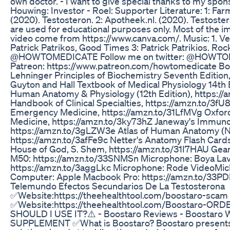
own doctor. - I want to give special thanks to my spon
Houwing: Investor - Roel: Supporter Literature: 1: F
(2020). Testosteron. 2: Apotheek.nl. (2020). Testoster
are used for educational purposes only. Most of the im
video come from https://www.canva.com/. Music: 1. Ver
Patrick Patrikos, Good Times 3: Patrick Patrikios. Roc
@HOWTOMEDICATE Follow me on twitter: @HOWTO
Patreon: https://www.patreon.com/howtomedicate Boo
Lehninger Principles of Biochemistry Seventh Edition
Guyton and Hall Textbook of Medical Physiology 14th E
Human Anatomy & Physiology (12th Edition), https:/
Handbook of Clinical Specialties, https://amzn.to/3
Emergency Medicine, https://amzn.to/31LfMVg Oxford
Medicine, https://amzn.to/3ky73hZ Janeway's Immuno
https://amzn.to/3gLZW3e Atlas of Human Anatomy (Ne
https://amzn.to/3afFe9c Netter's Anatomy Flash Card
House of God, S. Shem, https://amzn.to/31I7HAU Gea
M50: https://amzn.to/33SNMSn Microphone: Boya Lav
https://amzn.to/3aggLkc Microphone: Rode VideoMic
Computer: Apple Macbook Pro: https://amzn.to/33PD
Telemundo Efectos Secundarios De La Testosterona
✅Website:https://theehealthtool.com/boostaro-scam
✅Website:https://theehealthtool.com/Boostaro-O
SHOULD I USE IT?⚠️ - Boostaro Reviews - Boostar
SUPPLEMENT ✅What is Boostaro? Boostaro presents