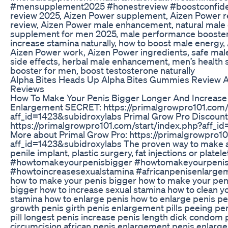
#mensupplement2025 #honestreview #boostconfiden
review 2025, Aizen Power supplement, Aizen Power r
review, Aizen Power male enhancement, natural male
supplement for men 2025, male performance booster, 
increase stamina naturally, how to boost male energy,
Aizen Power work, Aizen Power ingredients, safe ma
side effects, herbal male enhancement, men’s health 
booster for men, boost testosterone naturally
Alpha Bites Heads Up Alpha Bites Gummies Review 
Reviews
How To Make Your Penis Bigger Longer And Increase S
Enlargement SECRET: https://primalgrowpro101.com
aff_id=1423&subidroxylabs Primal Grow Pro Discount
https://primalgrowpro101.com/start/index.php?aff_i
More about Primal Grow Pro: https://primalgrowpro1
aff_id=1423&subidroxylabs The proven way to make a 
penile implant, plastic surgery, fat injections or platele
#howtomakeyourpenisbigger #howtomakeyourpenis
#howtoincreasesexualstamina #africanpenisenlargem
how to make your penis bigger how to make your pen
bigger how to increase sexual stamina how to clean y
stamina how to enlarge penis how to enlarge penis pe
growth penis girth penis enlargement pills peeing 
pill longest penis increase penis length dick condo
circumcision african penis enlargement penis enla