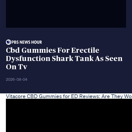
Cbd Gummies For Erectile
Dysfunction Shark Tank As Seen
On Tv
2026-08-04
Vitacore CBD Gummies for ED Reviews: Are They Wor