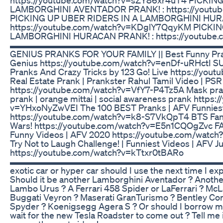
LAMBORGHINI AVENTADOR PRANK! : https://youtu
PICKING UP UBER RIDERS IN A LAMBORGHINI HURA
https://youtube.com/watch?v=KDglY7QqyKM PICKI
LAMBORGHINI HURACAN PRANK! : https://youtube.
▬▬▬▬▬▬▬▬▬▬▬▬▬▬▬▬▬▬▬▬▬▬▬▬ ❤️ YOU
GENIUS PRANKS FOR YOUR FAMILY || Best Funny Pran
Genius https://youtube.com/watch?v=enDf-uRHctI
Pranks And Crazy Tricks by 123 Go! Live https://yo
Real Estate Prank | Prankster Rahul Tamil Video | PSR
https://youtube.com/watch?v=VfY7-P4Tz5A Mask prank
prank | orange mittai | social awareness prank https
v=YHxoNyZwVEI The 100 BEST Pranks | AFV Funniest
https://youtube.com/watch?v=k8-S7VkQpT4 BTS Fan
Wars! https://youtube.com/watch?v=E5n1CQOgZvc FA
Funny Videos | AFV 2020 https://youtube.com/watch?
Try Not to Laugh Challenge! | Funniest Videos | AFV J
https://youtube.com/watch?v=kTtxr0tBARo
▬▬▬▬▬▬▬▬▬▬▬▬▬▬▬▬▬▬▬▬▬▬▬▬ 👁 About 
exotic car or hyper car should I use the next time I e
Should it be another Lamborghini Aventador ? Anoth
Lambo Urus ? A Ferrari 458 Spider or LaFerrari ? McL
Buggati Veyron ? Maserati GranTurismo ? Bentley Con
Spyder ? Koenigsegg Agera S ? Or should I borrow my
wait for the new Tesla Roadster to come out ? Tell me 