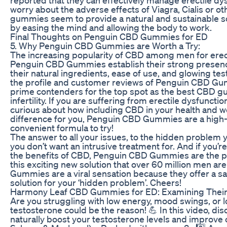
worry about the adverse effects of Viagra, Cialis or
gummies seem to provide a natural and sustainable sol
by easing the mind and allowing the body to work.
Final Thoughts on Penguin CBD Gummies for ED
5. Why Penguin CBD Gummies are Worth a Try:
The increasing popularity of CBD among men for erec
Penguin CBD Gummies establish their strong presenc
their natural ingredients, ease of use, and glowing te
the profile and customer reviews of Penguin CBD G
prime contenders for the top spot as the best CBD 
infertility. If you are suffering from erectile dysfuncti
curious about how including CBD in your health and w
difference for you, Penguin CBD Gummies are a high-qu
convenient formula to try!
The answer to all your issues, to the hidden problem
you don’t want an intrusive treatment for. And if you’r
the benefits of CBD, Penguin CBD Gummies are the pe
this exciting new solution that over 60 million men a
Gummies are a viral sensation because they offer a sa
solution for your ‘hidden problem’. Cheers!
Harmony Leaf CBD Gummies for ED: Examining Their
Are you struggling with low energy, mood swings, or
testosterone could be the reason! 💪 In this video, di
naturally boost your testosterone levels and improve ove