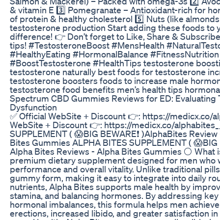
Salmon & Mackerel) – Packed with omega-3s 2️⃣ Avoca
& vitamin E 3️⃣ Pomegranate – Antioxidant-rich for ho
of protein & healthy cholesterol 5️⃣ Nuts (like almonds
testosterone production Start adding these foods to y
difference! 👉 Don’t forget to Like, Share & Subscribe
tips! #TestosteroneBoost #MensHealth #NaturalTesto
#HealthyEating #HormonalBalance #FitnessNutrition
#BoostTestosterone #HealthTips testosterone boosti
testosterone naturally best foods for testosterone inc
testosterone boosters foods to increase male hormon
testosterone food benefits men’s health tips hormona
Spectrum CBD Gummies Reviews for ED: Evaluating Th
Dysfunction
✅ Official WebSite + Discount 👉: https://medicx.co/alp
WebSite + Discount 👉: https://medicx.co/alphabites
SUPPLEMENT ( 😱BIG BEWARE❗ )AlphaBites Review - 
Bites Gummies ALPHA BITES SUPPLEMENT ( 😱BIG B
Alpha Bites Reviews - Alpha Bites Gummies ⚪ What is 
premium dietary supplement designed for men who wa
performance and overall vitality. Unlike traditional pill
gummy form, making it easy to integrate into daily ro
nutrients, Alpha Bites supports male health by improv
stamina, and balancing hormones. By addressing key i
hormonal imbalances, this formula helps men achieve 
erections, increased libido, and greater satisfaction