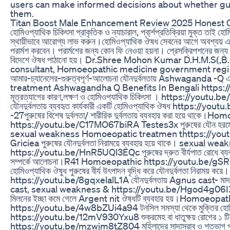
users can make informed decisions about whether gu
them.
Titan Boost Male Enhancement Review 2025 Honest
হোমিওপ্যাথিক চিকিৎসা প্রাকৃতিক ও ন্যাচারাল, প্বা্র্শপ্রতিক্রিয়া মুক্ত তাই 
স্থায়ীভাবে আরোগ্য লাভ করুন।হোমিওপ্যাথিক ঔষধ সেবনের আগে অবশ্যয় একজন
পরার্মশ করবেন। পরার্মশের জন্য কোন ফি নেওয়া হয়না। প্রেসক্রিপশনের জন্য ফ
বিদেশে ঔষধ পাঠানো হয়। Dr.Shree Mohon Kumar D.H.M.S(
consultant, Homoeopathic medicine government reg
আমার-চ্যানেলের-গুরুত্বপূর্ণ-আলোচনা যৌনদুর্বলতায় Ashwaganda -
treatment Ashwagandha Q Benefits In Bengali https:/
মূত্রত্যাগের কারণ,লক্ষণ ও হোমিওপ্যাথিক চিকিৎসা । https://youtu
যৌনদুর্বলতায় ব্যবহৃত কার্যকারী একটি হোমিওপ্যাথিক ঔষধ https:
-27পুরুষের বিশেষ দুর্বলতা/ শারীরিক দুর্বলতায় ব্যবহার করা হয়ে থা
https://youtu.be/C17MO67biRA Testes3x পুরুষের যৌন হরমোন বৃদ
sexual weakness Homoeopatic treatmen thttps://y
Griciea পুরুষের যৌনদুর্বলতা নিরাময়ে ব্যবহার হয়ে থাকে। sexu
https://youtu.be/HnR5UQl3EQc পুরুষের দ্রুত বীর্যপাত রোধে ব্যবহৃ
সম্পর্কে আলোচনা।R41 Homoeopathic https://youtu.be/
হোমিওপ্যাথিক ঔষুধ পুরুষের বীর্য উৎপাদন বৃদ্ধি করে যৌনদুর্বলতা নিরাময
https://youtu.be/8gqxelalL1A যৌনদুর্বলতায় Agnus cast- মাদার
cast, sexual weakness & https://youtu.be/Hgod4g06IXU যৌন
মিলনের ইচ্ছা কমে গেলে Argent nit ঔষধটি ব্যবহার হয়।Homoeopat
https://youtu.be/4w8bZUi4a94 টনসিল সমস্যা থেকে মুক্তির হোমিও
https://youtu.be/12mV930Yxu8 শুক্রমেহ বা ধাতুক্ষয় রোগের ১ টি 
https://youtu.be/mzwjm8tZ804 মহিলাদের সাদাস্রাব ও শতভাগ পরিক