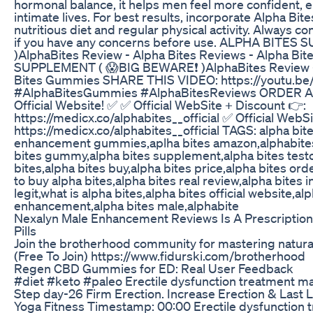
hormonal balance, it helps men feel more confident, en
intimate lives. For best results, incorporate Alpha Bites
nutritious diet and regular physical activity. Always co
if you have any concerns before use. ALPHA BITE
)AlphaBites Review - Alpha Bites Reviews - Alpha 
SUPPLEMENT ( 😱BIG BEWARE❗ )AlphaBites Review - 
Bites Gummies SHARE THIS VIDEO: https://youtu.be
#AlphaBitesGummies #AlphaBitesReviews ORDER Al
Official Website! ✅ ✅ Official WebSite + Discount 👉:
https://medicx.co/alphabites__official ✅ Official WebS
https://medicx.co/alphabites__official TAGS: alpha bit
enhancement gummies,aplha bites amazon,alphabites,
bites gummy,alpha bites supplement,alpha bites test
bites,alpha bites buy,alpha bites price,alpha bites o
to buy alpha bites,alpha bites real review,alpha bites 
legit,what is alpha bites,alpha bites official website,al
enhancement,alpha bites male,alphabite
Nexalyn Male Enhancement Reviews Is A Prescriptio
Pills
Join the brotherhood community for mastering natural
(Free To Join) https://www.fidurski.com/brotherhood
Regen CBD Gummies for ED: Real User Feedback
#diet #keto #paleo Erectile dysfunction treatment ma
Step day-26 Firm Erection. Increase Erection & Last 
Yoga Fitness Timestamp: 00:00 Erectile dysfunction 