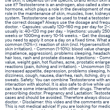
use it? Testosterone is an androgen, also called a ster
hormone, which plays a role in the development of male
role in the maintenance of skin, muscles, liver, kidne
system. Testosterone can be used to treat a testoster
the correct dosage? Always use the dosage and freq
doctor. - Capsules: usually 120–160 mg per day for 
usually is: 40–120 mg per day. - Injections: usually 2
weeks or 1000mg every 10-14 weeks. - Gel: the dosage
you need to apply it once a day on a fixed time. What a
common (10%+): reaction of skin (incl. Hypersensitivity
skin irritation). - Common (1-10%): blood value change
impatience, aggression), problems sleeping, headache,
hair loss, rash and prostate disease. Injections: - Co
value, weight gain, hot flushes, acne, prostatic enlarg
reactions (pain, itching and irritation). - Uncommon (0.
increased appetite, depression, problems sleeping, 
dizziness, cough, nausea, diarrhea, rash, itching, dry sk
sweats. Safety: You can combine Testosterone with any
interaction with alcohol. It is also safe to drive while 
can have some interactions with other drugs. Therefor
prescribing doctor. Pregnancy and Lactation: Testos
cases and should be avoided. Therefore always discus
doctor. - Disclaimer: this video and the comments are
This is not medical advice! If you are looking for medi