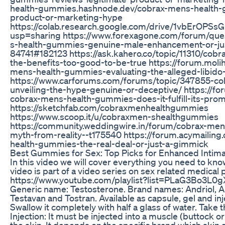
health-gummies.hashnode.dev/cobrax-mens-health-
product-or-marketing-hype
https://colab.research.google.com/drive/1vbErO
usp=sharing https://www.forexagone.com/forum/que
s-health-gummies-genuine-male-enhancement-or-jus
84741#182123 https://ask.kahero.co/topic/11310/cob
the-benefits-too-good-to-be-true https://forum.mol
mens-health-gummies-evaluating-the-alleged-libido
https://www.carforums.com/forums/topic/347855-c
unveiling-the-hype-genuine-or-deceptive/ https://fo
cobrax-mens-health-gummies-does-it-fulfill-its-pro
https://sketchfab.com/cobraxmenhealthgummies
https://www.scoop.it/u/cobraxmen-shealthgummies
https://community.weddingwire.in/forum/cobrax-me
myth-from-reality--t175540 https://forum.acymailin
health-gummies-the-real-deal-or-just-a-gimmick
Best Gummies for Sex: Top Picks for Enhanced Intim
In this video we will cover everything you need to kn
video is part of a video series on sex related medical 
https://www.youtube.com/playlist?list=PLaG3Bo3
Generic name: Testosterone. Brand names: Andriol, A
Testavan and Tostran. Available as capsule, gel and inj
Swallow it completely with half a glass of water. Take t
Injection: It must be injected into a muscle (buttock or 
the skin. It depends on the specific brand which skin