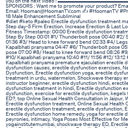
you on the next video ! ▬▬▬▬▬▬▬▬▬▬
SPONSORS : Want me to promote your product? Email f
Email: Hooman@HoomanTV.com ✍️ #HoomanTV #Pr
18 Male Enhancement Subliminal
#diet #keto #paleo Erectile dysfunction treatment ma
Step day-5 Firm Erection. Increase Erection & Last L
Fitness Timestamp: 00:00 Erectile dysfunction treatm
Step By Step 00:01 #1/ Thunderbolt pose 00:40 #2/ Sit
01:36 #3/ Head to knee forward bend 02:33 #4/ Legs 
Kapalbhati pranyama 04:47 #6/ Thunderbolt pose 05:53 
pose 07:00 #8/ Head to knee forward bend 08:26 #9/
#10/ Kapalbhati pranyama 10:40 #11/ 11:56 #12/ 13:12 
Kapalbhati pranyama premature ejaculation erectile d
dysfunction causes, erectile dysfunction exercises, Na
Dysfunction, Erectile dysfunction yoga, erectile dysfun
treatment in urdu, watermelon, Shockwave therapy er
instructor beginner, erectile dysfunction hindi, erectil
dysfunction treatment in hindi, Erectile dysfunction ex
dysfunction, exercise for erectile dysfunction, kegels 
ED?, top Online Sexual Health Consultation in Jaipur, W
Erectile dysfunction treatment, Online Sexual Health C
erectile dysfunction treatment, erectile dysfunction, 
Erectile dysfunction home remedy, yoga for erectile 
peyronies, intimacy, Yoga Poses Most Effective for Men,
yogainstitutemumbai, shockwave therapy ED, Erectile 