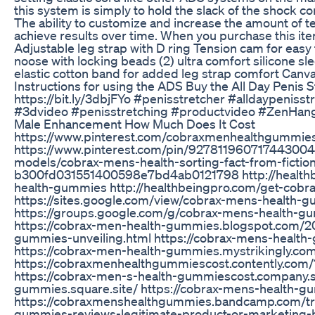
this system is simply to hold the slack of the shock co
The ability to customize and increase the amount of te
achieve results over time. When you purchase this item
Adjustable leg strap with D ring Tension cam for eas
noose with locking beads (2) ultra comfort silicone sl
elastic cotton band for added leg strap comfort Canv
Instructions for using the ADS Buy the All Day Penis 
https://bit.ly/3dbjFYo #penisstretcher #alldaypenis
#3dvideo #penisstretching #productvideo #ZenHan
Male Enhancement How Much Does It Cost
https://www.pinterest.com/cobraxmenhealthgummieso
https://www.pinterest.com/pin/927811960717443004/
models/cobrax-mens-health-sorting-fact-from-fictio
b300fd031551400598e7bd4ab0121798 http://health
health-gummies http://healthbeingpro.com/get-cob
https://sites.google.com/view/cobrax-mens-health
https://groups.google.com/g/cobrax-mens-health
https://cobrax-men-health-gummies.blogspot.com/2
gummies-unveiling.html https://cobrax-mens-health
https://cobrax-men-health-gummies.mystrikingly.co
https://cobraxmenhealthgummiescost.contently.com/
https://cobrax-men-s-health-gummiescost.company.si
gummies.square.site/ https://cobrax-mens-health-g
https://cobraxmenshealthgummies.bandcamp.com/tr
gummies-reviews-legitimate-product-or-marketing-h