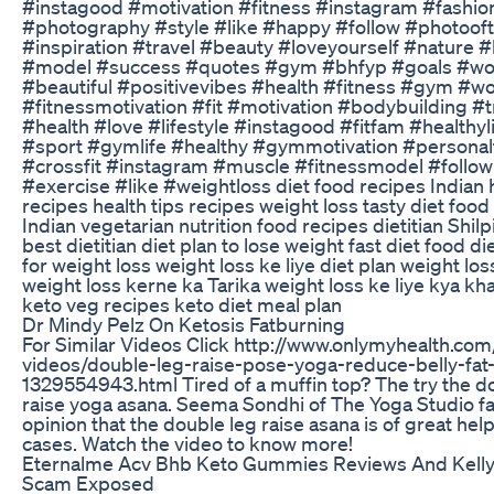
#instagood #motivation #fitness #instagram #fashio
#photography #style #like #happy #follow #photoof
#inspiration #travel #beauty #loveyourself #nature 
#model #success #quotes #gym #bhfyp #goals #wo
#beautiful #positivevibes #health #fitness #gym #w
#fitnessmotivation #fit #motivation #bodybuilding #t
#health #love #lifestyle #instagood #fitfam #healthyli
#sport #gymlife #healthy #gymmotivation #personal
#crossfit #instagram #muscle #fitnessmodel #follow
#exercise #like #weightloss diet food recipes Indian 
recipes health tips recipes weight loss tasty diet food
Indian vegetarian nutrition food recipes dietitian Shilp
best dietitian diet plan to lose weight fast diet food di
for weight loss weight loss ke liye diet plan weight los
weight loss kerne ka Tarika weight loss ke liye kya kh
keto veg recipes keto diet meal plan
Dr Mindy Pelz On Ketosis Fatburning
For Similar Videos Click http://www.onlymyhealth.com
videos/double-leg-raise-pose-yoga-reduce-belly-fat
1329554943.html Tired of a muffin top? The try the d
raise yoga asana. Seema Sondhi of The Yoga Studio fa
opinion that the double leg raise asana is of great help
cases. Watch the video to know more!
Eternalme Acv Bhb Keto Gummies Reviews And Kelly
Scam Exposed