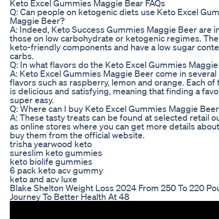
Keto Excel Gummies Maggie Bear FAQs
Q: Can people on ketogenic diets use Keto Excel Gu
Maggie Beer?
A: Indeed, Keto Success Gummies Maggie Beer are i
those on low carbohydrate or ketogenic regimes. The
keto-friendly components and have a low sugar conte
carbs.
Q: In what flavors do the Keto Excel Gummies Maggie
A: Keto Excel Gummies Maggie Beer come in several 
flavors such as raspberry, lemon and orange. Each of 
is delicious and satisfying, meaning that finding a favor
super easy.
Q: Where can I buy Keto Excel Gummies Maggie Bee
A: These tasty treats can be found at selected retail ou
as online stores where you can get more details abou
buy them from the official website.
trisha yearwood keto
sureslim keto gummies
keto biolife gummies
6 pack keto acv gummy
keto and acv luxe
Blake Shelton Weight Loss 2024 From 250 To 220 P
Journey To Better Health At 48