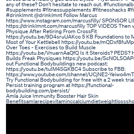
any of these? Don’t hesitate to reach out. #functional
#supplements #fitnessupplements #fitnesshacks #fi
#drinklmnt @drinklmnt Follow Marcus
https://www.instagram.com/marcusfilly/ SPONSOR L
https://drinklmnt.com/marcusfilly TOP VIDEOS Then 
Physique After Retiring From CrossFit
https://youtu.be/9D4sruUAKco 5 KB Foundations to 
Most of Your Kettlebell https://youtu.be/mQDxf8fuM
Over Toes - Exercises to Build Muscle
https://youtu.be/VnuarnAaQfQ Is it Steroids? PEDS? 
Builds Freak Physiques https://youtu.be/ScNOLSOA
out Functional Bodybuildings new podcast:
https://youtu.be/tuIM4SGKBC4 Subscribe to FBB:
https://www.youtube.com/channel/UCjNE2-Yeiwo4m
Try Functional Bodybuilding for free with a 2 week tria
Persist training program at https://functional-
bodybuilding.com/persist/
Amla Juice Immunity Booster Hair Skin
Benefitsamlarecipevitaminccalciumdietweightlosssho