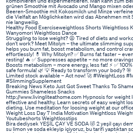
kombinieren und experimentieren. Man kann zum Bei
grünen Smoothie mit Avocado und Mango mixen oder
Beeren-Smoothie mit Kokosmilch und Minze verfeine
die Vielfalt an Möglichkeiten wird das Abnehmen mit
nie langweilig.
Healthy Food Exerciseweightloss Shorts Weightloss K
Wanyomori Weightloss Dance
Struggling to lose weight? 😩 Tired of diets and worko
don’t work? Meet Mitolyn – the ultimate slimming su
helps you burn fat, boost metabolism, and control cra
effortlessly! 💊 Why Mitolyn? ✅ Burns fat faster – eve
resting! 🔥 ✅ Suppresses appetite – no more cravings
Boosts metabolism – more energy, less fat! ⚡ ✅ 100% 
safe formula! 🌿 💡 Ready to transform your body? 🎯 
Limited stock available – Act now! 🚀 #WeightLoss #M
#SlimmingSupplement
Breaking News Keto Just Got Sweet Thanks To Sham
Gummies Shameless Snacks
http://www.livingliteathome.com Hypnosis for weight lo
effective and healthy. Learn secrets of easy weight lo
dieting. Use meditation for loosing weight at our offic
Weight Loss Day 7 India Motivation Weightloss Weigh
Youtubeshorts Weightlosstips
Bira dediysek YEŞİL ÇAY VE SODA 🤣 2 yeşil çayı de
su limon ve soda ekleyip içiyoruz, bu tarifi yaptıktan s