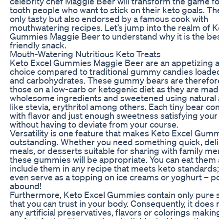
celebrity chef Maggie Beer will transform the game f
tooth people who want to stick on their keto goals. Th
only tasty but also endorsed by a famous cook with
mouthwatering recipes. Let’s jump into the realm of K
Gummies Maggie Beer to understand why it is the be
friendly snack.
Mouth-Watering Nutritious Keto Treats
Keto Excel Gummies Maggie Beer are an appetizing a
choice compared to traditional gummy candies loade
and carbohydrates. These gummy bears are therefore
those on a low-carb or ketogenic diet as they are ma
wholesome ingredients and sweetened using natural a
like stevia, erythritol among others. Each tiny bear 
with flavor and just enough sweetness satisfying your
without having to deviate from your course.
Versatility is one feature that makes Keto Excel Gum
outstanding. Whether you need something quick, deli
meals, or desserts suitable for sharing with family m
these gummies will be appropriate. You can eat them 
include them in any recipe that meets keto standards;
even serve as a topping on ice creams or yoghurt – pos
abound!
Furthermore, Keto Excel Gummies contain only pure
that you can trust in your body. Consequently, it does 
any artificial preservatives, flavors or colorings maki