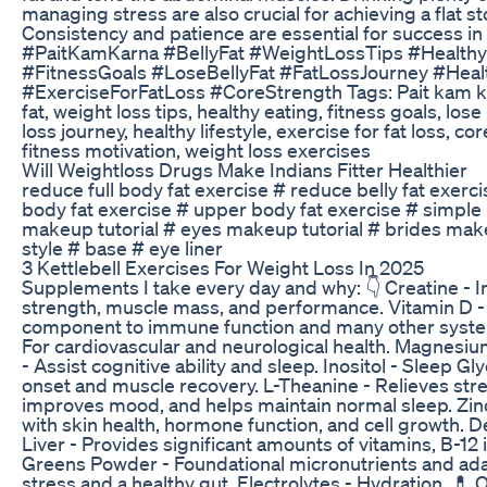
managing stress are also crucial for achieving a flat s
Consistency and patience are essential for success in 
#PaitKamKarna #BellyFat #WeightLossTips #Healthy
#FitnessGoals #LoseBellyFat #FatLossJourney #Healt
#ExerciseForFatLoss #CoreStrength Tags: Pait kam ka
fat, weight loss tips, healthy eating, fitness goals, lose b
loss journey, healthy lifestyle, exercise for fat loss, co
fitness motivation, weight loss exercises
Will Weightloss Drugs Make Indians Fitter Healthier
reduce full body fat exercise # reduce belly fat exerc
body fat exercise # upper body fat exercise # simpl
makeup tutorial # eyes makeup tutorial # brides mak
style # base # eye liner
3 Kettlebell Exercises For Weight Loss In 2025
Supplements I take every day and why: 👇 Creatine -
strength, muscle mass, and performance. Vitamin D - 
component to immune function and many other system
For cardiovascular and neurological health. Magnesi
- Assist cognitive ability and sleep. Inositol - Sleep Gl
onset and muscle recovery. L-Theanine - Relieves stre
improves mood, and helps maintain normal sleep. Zinc
with skin health, hormone function, and cell growth. 
Liver - Provides significant amounts of vitamins, B-12 i
Greens Powder - Foundational micronutrients and ad
stress and a healthy gut. Electrolytes - Hydration. 💊