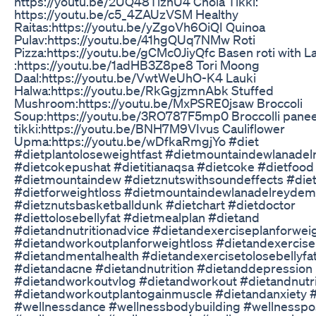
https://youtu.be/2UQ48TizhU4 Chola Tikki:
https://youtu.be/c5_4ZAUzVSM Healthy
Raitas:https://youtu.be/yZgoVh6OiQI Quinoa
Pulav:https://youtu.be/41hgQUq7NMw Roti
Pizza:https://youtu.be/gCMc0JiyQfc Basen roti with L
:https://youtu.be/1adHB3Z8pe8 Tori Moong
Daal:https://youtu.be/VwtWeUhO-K4 Lauki
Halwa:https://youtu.be/RkGgjzmnAbk Stuffed
Mushroom:https://youtu.be/MxPSRE0jsaw Broccoli
Soup:https://youtu.be/3RO787F5mp0 Broccolli pane
tikki:https://youtu.be/BNH7M9VIvus Cauliflower
Upma:https://youtu.be/wDfkaRmgjYo #diet
#dietplantoloseweightfast #dietmountaindewlanadel
#dietcokepushat #dietitianaqsa #dietcoke #dietfood
#dietmountaindew #dietznutswithsoundeffects #die
#dietforweightloss #dietmountaindewlanadelreyde
#dietznutsbasketballdunk #dietchart #dietdoctor
#diettolosebellyfat #dietmealplan #dietand
#dietandnutritionadvice #dietandexerciseplanforwei
#dietandworkoutplanforweightloss #dietandexercise
#dietandmentalhealth #dietandexercisetolosebellyfa
#dietandacne #dietandnutrition #dietanddepression
#dietandworkoutvlog #dietandworkout #dietandnutri
#dietandworkoutplantogainmuscle #dietandanxiety 
#wellnessdance #wellnessbodybuilding #wellnesspo