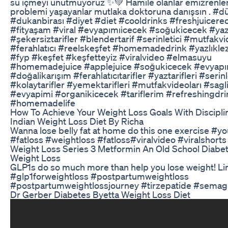
su içmeyi unutmuyoruz ✨💚 Hamile olanlar emizrenler
problemi yaşayanlar mutlaka doktoruna danışsın . #d
#dukanbirası #diyet #diet #cooldrinks #freshjuicerec
#fityaşam #viral #evyapımıicecek #soğukicecek #yazt
#şekersiztarifler #blendertarif #serinletici #mutfakvi
#ferahlatıcı #reelskeşfet #homemadedrink #yazlıkle
#fyp #keşfet #keşfetteyiz #viralvideo #elmasuyu
#homemadejuice #applejuice #soğukicecek #evyapım
#doğalikarışım #ferahlatıcıtarifler #yaztarifleri #serin
#kolaytarifler #yemektarifleri #mutfakvideoları #sagl
#evyapimi #organikicecek #tariflerim #refreshingdri
#homemadelife
How To Achieve Your Weight Loss Goals With Discipli
Indian Weight Loss Diet By Richa
Wanna lose belly fat at home do this one exercise #y
#fatloss #weightloss #fatloss#viralvideo #viralshorts
Weight Loss Series 3 Metformin An Old School Diabe
Weight Loss
GLP1s do so much more than help you lose weight! Lin
#glp1forweightloss #postpartumweightloss
#postpartumweightlossjourney #tirzepatide #semagl
Dr Gerber Diabetes Byetta Weight Loss Diet