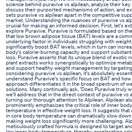
science behind puravive vs alpilean, analyze their key
discuss their purported mechanisms of action, and e
sets puravive vs alpilean apart in the competitive su
market. Understanding the nuances of puravive vs alp
crucial for making an informed decision. First, let's ex
explore Puravive. Puravive is formulated based on th
that low brown adipose tissue (BAT) levels are a co
underlying factor in individuals struggling with weight.
significantly boost BAT levels, which in turn can incre
body's calorie-burning capacity and support substant
loss. Puravive asserts that its unique blend of exotic 
plant extracts works synergistically to optimize metab
and support healthy weight management by targetin
considering puravive vs alpilean, it's absolutely essent
understand Puravive's specific focus on BAT and how 
approach differentiates it in the broad spectrum of we
solutions. Many continually ask, 'Does Puravive truly 
we'll address that in the direct context of puravive vs 
turning our thorough attention to Alpilean. Alpilean al
prominently emphasizes the critical role of inner bod
temperature in effective weight loss. It suggests that 
in core body temperature can dramatically slow dow
making weight loss significantly more challenging. Alp
meticulously crafted formula is designed to target an
low inner body temperature, thereby accelerating cal