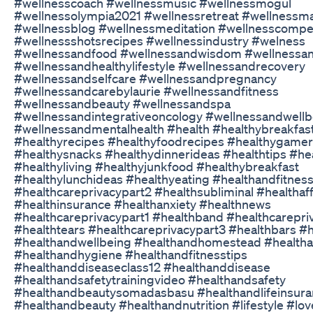
#wellnesscoach #wellnessmusic #wellnessmogul
#wellnessolympia2021 #wellnessretreat #wellness
#wellnessblog #wellnessmeditation #wellnesscompet
#wellnessshotsrecipes #wellnessindustry #welness
#wellnessandfood #wellnessandwisdom #wellnessan
#wellnessandhealthylifestyle #wellnessandrecovery
#wellnessandselfcare #wellnessandpregnancy
#wellnessandcarebylaurie #wellnessandfitness
#wellnessandbeauty #wellnessandspa
#wellnessandintegrativeoncology #wellnessandwellb
#wellnessandmentalhealth #health #healthybreakfas
#healthyrecipes #healthyfoodrecipes #healthygame
#healthysnacks #healthydinnerideas #healthtips #he
#healthyliving #healthyjunkfood #healthybreakfast
#healthylunchideas #healthyeating #healthandfitnes
#healthcareprivacypart2 #healthsubliminal #healthaf
#healthinsurance #healthanxiety #healthnews
#healthcareprivacypart1 #healthband #healthcarepri
#healthtears #healthcareprivacypart3 #healthbars #
#healthandwellbeing #healthandhomestead #health
#healthandhygiene #healthandfitnesstips
#healthanddiseaseclass12 #healthanddisease
#healthandsafetytrainingvideo #healthandsafety
#healthandbeautysomadasbasu #healthandlifeinsur
#healthandbeauty #healthandnutrition #lifestyle #love