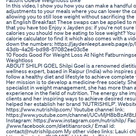
In this video, I show you how you can make a handful o
adjustments to your meals where you can lower the ca
allowing you to still lose weight without sacrificing th
an English Breakfast These swaps can be applied to 
that you have too Enjoy x Jayden ps: if you're not sur
calories you should now be eating to lose weight? Yo
calorie calculator to find it which also comes with a v
down the numbers: https://jaydenleept.aweb.page/p
43db-4a26-bd98-57082ee03c5e
10 Foods Good For Weight Loss At Night Fatburnings
Weightloss
ABOUT SHILPI GOEL Shilpi Goel is a renowned dietiti
wellness expert, based in Raipur (India) who inspires 
follow a healthy diet and lifestyle to achieve complete
Her mission is to develop a medicine-free society. She
specialist in weight management, she has more than 
experience in the field of nutrition. The energy she im
clients and her inspiring ways to achieve desired resu
helped her establish her brand 'NUTRISHILP'. Website
https://www.nutrishilp.com/ Youtube channel link:
https://www.youtube.com/channel/UCvMjH8bBzAf8
Instagram: https://www.instagram.com/nutrishilp/ Fa
//www.facebook.com/dietitiansrock/ Email id:
contact@nutrishilp.com My other video links: Lauki chil