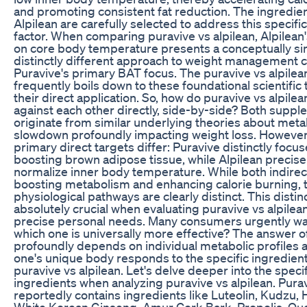
and promoting consistent fat reduction. The ingredien
Alpilean are carefully selected to address this specifi
factor. When comparing puravive vs alpilean, Alpilea
on core body temperature presents a conceptually sim
distinctly different approach to weight management
Puravive's primary BAT focus. The puravive vs alpilea
frequently boils down to these foundational scientific
their direct application. So, how do puravive vs alpile
against each other directly, side-by-side? Both supp
originate from similar underlying theories about meta
slowdown profoundly impacting weight loss. However,
primary direct targets differ: Puravive distinctly focu
boosting brown adipose tissue, while Alpilean precise
normalize inner body temperature. While both indirect
boosting metabolism and enhancing calorie burning, t
physiological pathways are clearly distinct. This distinc
absolutely crucial when evaluating puravive vs alpilean
precise personal needs. Many consumers urgently wa
which one is universally more effective? The answer o
profoundly depends on individual metabolic profiles
one's unique body responds to the specific ingredient
puravive vs alpilean. Let's delve deeper into the specif
ingredients when analyzing puravive vs alpilean. Pura
reportedly contains ingredients like Luteolin, Kudzu, H
White Korean Ginseng, Amur Cork Bark, Propolis, Que