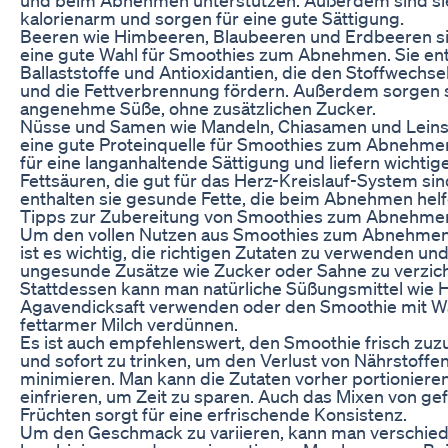
kalorienarm und sorgen für eine gute Sättigung.
Beeren wie Himbeeren, Blaubeeren und Erdbeeren si
eine gute Wahl für Smoothies zum Abnehmen. Sie enth
Ballaststoffe und Antioxidantien, die den Stoffwechse
und die Fettverbrennung fördern. Außerdem sorgen s
angenehme Süße, ohne zusätzlichen Zucker.
Nüsse und Samen wie Mandeln, Chiasamen und Lein
eine gute Proteinquelle für Smoothies zum Abnehmen
für eine langanhaltende Sättigung und liefern wichti
Fettsäuren, die gut für das Herz-Kreislauf-System s
enthalten sie gesunde Fette, die beim Abnehmen hel
Tipps zur Zubereitung von Smoothies zum Abnehme
Um den vollen Nutzen aus Smoothies zum Abnehmen 
ist es wichtig, die richtigen Zutaten zu verwenden und
ungesunde Zusätze wie Zucker oder Sahne zu verzich
Stattdessen kann man natürliche Süßungsmittel wie 
Agavendicksaft verwenden oder den Smoothie mit W
fettarmer Milch verdünnen.
Es ist auch empfehlenswert, den Smoothie frisch zuz
und sofort zu trinken, um den Verlust von Nährstoffe
minimieren. Man kann die Zutaten vorher portioniere
einfrieren, um Zeit zu sparen. Auch das Mixen von ge
Früchten sorgt für eine erfrischende Konsistenz.
Um den Geschmack zu variieren, kann man verschie