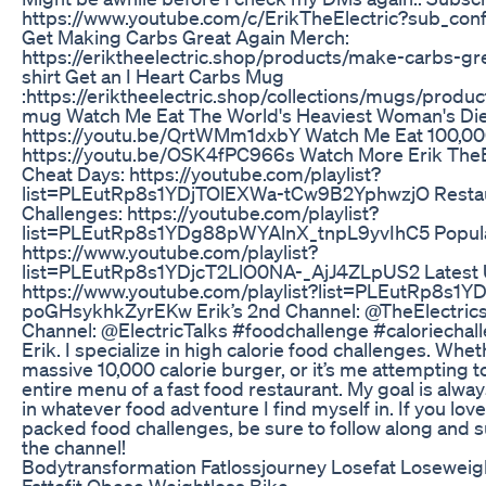
https://www.youtube.com/c/ErikTheElectric?sub_conf
Get Making Carbs Great Again Merch:
https://eriktheelectric.shop/products/make-carbs-gre
shirt Get an I Heart Carbs Mug
:https://eriktheelectric.shop/collections/mugs/produc
mug Watch Me Eat The World's Heaviest Woman's Die
https://youtu.be/QrtWMm1dxbY Watch Me Eat 100,000
https://youtu.be/OSK4fPC966s Watch More Erik TheEl
Cheat Days: https://youtube.com/playlist?
list=PLEutRp8s1YDjTOlEXWa-tCw9B2YphwzjO Resta
Challenges: https://youtube.com/playlist?
list=PLEutRp8s1YDg88pWYAlnX_tnpL9yvIhC5 Popula
https://www.youtube.com/playlist?
list=PLEutRp8s1YDjcT2LlO0NA-_AjJ4ZLpUS2 Latest 
https://www.youtube.com/playlist?list=PLEutRp8s1YD
poGHsykhkZyrEKw Erik’s 2nd Channel: @TheElectrics 
Channel: @ElectricTalks #foodchallenge #caloriechal
Erik. I specialize in high calorie food challenges. Wheth
massive 10,000 calorie burger, or it’s me attempting t
entire menu of a fast food restaurant. My goal is alwa
in whatever food adventure I find myself in. If you love
packed food challenges, be sure to follow along and 
the channel!
Bodytransformation Fatlossjourney Losefat Loseweigh
Fattofit Obese Weightloss Bike