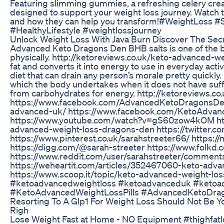
Featuring slimming gummies, a refreshing celery cream
designed to support your weight loss journey. Watch 
and how they can help you transform!#WeightLoss
#HealthyLifestyle #weightlossjourney
Unlock Weight Loss With Java Burn Discover The Sec
Advanced Keto Dragons Den BHB salts is one of the b
physically. http://ketoreviews.co.uk/keto-advanced-wei
fat and converts it into energy to use in everyday activi
diet that can drain any person’s morale pretty quickl
which the body undertakes when it does not have suffic
from carbohydrates for energy. http://ketoreviews.c
https://www.facebook.com/AdvancedKetoDragonsDen/ 
advanced-uk/ https://www.facebook.com/KetoAdvanc
https://www.youtube.com/watch?v=gS60zow4kOM http
advanced-weight-loss-dragons-den https://twitter.
https://www.pinterest.co.uk/sarahstreeter66/ https
https://digg.com/@sarah-streeter https://www.folkd.
https://www.reddit.com/user/sarahstreeter/comment
https://weheartit.com/articles/352467060-keto-advan
https://www.scoop.it/topic/keto-advanced-weight-loss
#ketoadvancedweightloss #ketoadvanceduk #ketoa
#KetoAdvancedWeightLossPills #AdvancedKetoDr
Resorting To A Glp1 For Weight Loss Should Not Be Y
Righ
Lose Weight Fast at Home - NO Equipment #thighfatlo