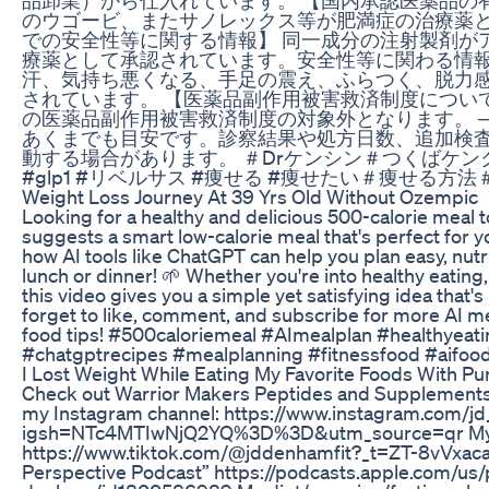
のウゴービ、またサノレックス等が肥満症の治療薬と
での安全性等に関する情報】 同一成分の注射製剤が
療薬として承認されています。安全性等に関わる情
汗、気持ち悪くなる、手足の震え、ふらつく、脱力感
されています。 【医薬品副作用被害救済制度につい
の医薬品副作用被害救済制度の対象外となります。 ───
あくまでも目安です。診察結果や処方日数、追加検
動する場合があります。 ＃Drケンシン＃つくばケン
#glp1 #リベルサス #痩せる #痩せたい＃痩せる方
Weight Loss Journey At 39 Yrs Old Without Ozempic
Looking for a healthy and delicious 500-calorie meal to
suggests a smart low-calorie meal that's perfect for y
how AI tools like ChatGPT can help you plan easy, nutr
lunch or dinner! 🌱 Whether you're into healthy eating
this video gives you a simple yet satisfying idea that's
forget to like, comment, and subscribe for more AI me
food tips! #500caloriemeal #AImealplan #healthyeat
#chatgptrecipes #mealplanning #fitnessfood #aifood
I Lost Weight While Eating My Favorite Foods With Pu
Check out Warrior Makers Peptides and Supplements 
my Instagram channel: https://www.instagram.com/j
igsh=NTc4MTIwNjQ2YQ%3D%3D&utm_source=qr My T
https://www.tiktok.com/@jddenhamfit?_t=ZT-8vVxac
Perspective Podcast” https://podcasts.apple.com/us/