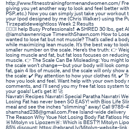
http://www.fitnesstrainingformenandwomen.com/ Free 
giving you yet another way to look and feel better wit
PSP..etc.) Now you can simply just take your workout 
your Ipod designed by me (Chris Walker) using the 
Tirzepatideweightloss Week 2 Results
🏋🏽‍♂️I help Busy Professionals❗️ 🔥SHRED 30 lbs, get
@iamshawnenrique TimewithShawn.com How to Lose F
wanted to lose fat but not muscle? That’s called a b
while maximizing lean muscle. It’s the best way to look
smaller number on the scale. Here’s the truth: 👉 Wei
losing muscle and fat, but fat loss focuses on reducin
muscle. 👉 The Scale Can Be Misleading: You might lose
the scale won’t change—but your body will look comple
fat, gain 4 lbs of muscle, and the scale will only show 
the scale: ✔️ Pay attention to how your clothes fit. ✔️
how you look and feel. Want help with your own body
comments, and I’ll send you my free fat loss system to
your goals! Let’s get it! 🚀
Navratri Recipes Navratri Special Paratha Navratri We
Losing Fat has never been SO EASY! with Bios Life Sli
meal and see the inches "slimming" away! Call 9785-47
shamshad238@gmail.com.Free Island-wide delivery
The Reason Why Youe Not Losing Body Fat Fatloss 
🚨Mitolyn vs Lipozem🚨: Which is BEST?! Mitolyn Lip
85% discount: https://rebrand.ly/Mitolyn-website-link