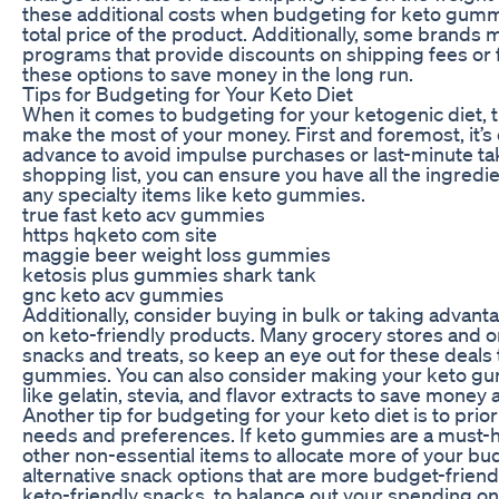
these additional costs when budgeting for keto gummie
total price of the product. Additionally, some brands m
programs that provide discounts on shipping fees or f
these options to save money in the long run.
Tips for Budgeting for Your Keto Diet
When it comes to budgeting for your ketogenic diet, t
make the most of your money. First and foremost, it’s 
advance to avoid impulse purchases or last-minute ta
shopping list, you can ensure you have all the ingredi
any specialty items like keto gummies.
true fast keto acv gummies
https hqketo com site
maggie beer weight loss gummies
ketosis plus gummies shark tank
gnc keto acv gummies
Additionally, consider buying in bulk or taking advan
on keto-friendly products. Many grocery stores and on
snacks and treats, so keep an eye out for these deals 
gummies. You can also consider making your keto gu
like gelatin, stevia, and flavor extracts to save money 
Another tip for budgeting for your keto diet is to pri
needs and preferences. If keto gummies are a must-ha
other non-essential items to allocate more of your bu
alternative snack options that are more budget-frien
keto-friendly snacks, to balance out your spending on