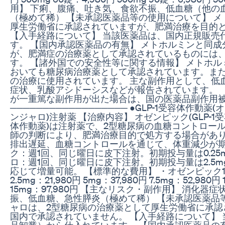
用】 下痢、腹痛、吐き気、食欲不振、低血糖（他の
（極めて稀） 【未承認医薬品等の使用について】 
厚生労働省に承認されていますが、肥満治療を目的
【入手経路について】 当該医薬品は、国内正規販売
す。 【国内承認医薬品の有無】 メトホルミンと同
が、肥満症の治療薬として承認されているものには
す。 【諸外国での安全性等に関する情報】 メトホル
おいても糖尿病治療薬として承認されています。また
の治療に使用されています。 主な副作用として、低
症状、乳酸アシドーシスなどが報告されています。 
が一重篤な副作用が出た場合は、国の医薬品副作用
────────────────── ●GLP-1受容体作動薬(
ンジャロ)注射薬 【治療内容】 オゼンピック(GLP-1受容
体作動薬)は注射薬で、2型糖尿病の血糖コントロー
師の判断により、肥満治療目的で処方する場合があ
排出遅延、血糖コントロールを通じて、体重減少が期
ク：週1回、同じ曜日に皮下注射。初期投与量は0.25m
ロ：週1回、同じ曜日に皮下注射。初期投与量は2.5m
応じて増量可能。 【標準的な費用】 ・オゼンピック1本：
2.5mg：21,980円 5mg：37,980円 7.5mg：52,980円 
15mg：97,980円 【主なリスク・副作用】 消化
振、低血糖、急性膵炎（極めて稀） 【未承認医薬品
ャロは、2型糖尿病の治療薬として厚生労働省に承認
国内で承認されていません。 【入手経路について】
品卸業）から仕入れています。 【国内承認医薬品の