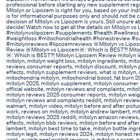
professional before starting any new supplement reg
Mitolyn or Lipozem is right for you, based on your indi
is for informational purposes only and should not be 
decision of Mitolyn vs Lipozem is yours. Still unsure 
decide! Watch now to get all the details on Mitolyn v
#mitolynvslipozem #supplements #health #wellnes
#weightloss #mitochondrialhealth #honestreview #su
#mitolynreviews #lipozemreviews 🚨Mitolyn vs Lipoz
Review 🚨Mitolyn vs Lipozem🚨: Which is BEST?! Mit
🚨: Which is BEST?! Mitolyn Lipozem Review mitolyn le
mitolyn, mitolyn weight loss, mitolyn ingredients, mit
reviews consumer reports, mitolyn discount, mitolyn p
effects, mitolyn supplement reviews, what is mitolyn, 
mitochondria mitolyn, mitochondrial boost, fat burn 2
mitolyn 2025, mitolyn supplement, mitolyn consumer r
official website, mitolyn reviews and complaints, mito
mitolyn reviews 2025 consumer reports, mitolyn weight
mitolyn reviews and complaints reddit, mitolyn revie
walmart, mitolyn video, mitolyn before and after pictur
work, reviews on mitolyn, mitolyn andrew lambert, mit
mitolyn reviews 2025 reddit, mitolyn amazon reviews, 
effects, mitolyn bbb reviews, mitolyn before and afte
lambert, mitolyn best time to take, mitolyn bottle ingre
mitolyn legit, mitolyn reviews 2024, mitolyn honest re
work, purple peel exploit reviews, is mitolyn a scam, 