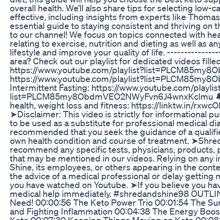
overall health. We’ll also share tips for selecting low
effective, including insights from experts like Thoma
essential guide to staying consistent and thriving on t
to our channel! We focus on topics connected with hea
relating to exercise, nutrition and dieting as well as a
lifestyle and improve your quality of life. -------------
area? Check out our playlist for dedicated videos filled
https://www.youtube.com/playlist?list=PLCM85my8O
https://www.youtube.com/playlist?list=PLCM85m
Intermittent Fasting: https://www.youtube.com/playlis
list=PLCM85my8ObdmVEO2NWyFvn6J4wnxKclmu 🔔 Su
health, weight loss and fitness: https://linktw.in/rxw
➤Disclaimer: This video is strictly for informational 
to be used as a substitute for professional medical dia
recommended that you seek the guidance of a qualifi
own health condition and course of treatment. ➤Shre
recommend any specific tests, physicians, products, 
that may be mentioned in our videos. Relying on any 
Shine, its employees, or others appearing in the conte
the advice of a medical professional or delay getting
you have watched on Youtube. ➤If you believe you ha
medical help immediately. #shredandshine98 OUTLIN
Need! 00:00:56 The Keto Power Trio 00:01:54 The Sun
and Fighting Inflammation 00:04:38 The Energy Boos
Keto 00:07:30 Keeping Things Moving on Keto 00:08: