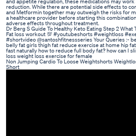
and appetite regulation, these medications may work 
reduction. While there are potential side effects to c
and Metformin together may outweigh the risks for man
a healthcare provider before starting this combination
adverse effects throughout treatment.
Dr Berg S Guide To Healthy Keto Eating Step 2 What 
Fat loss workout 💯 #youtubeshorts #weightloss #exe
#shortvideo @santoshfitnessseries Your Queries :- bes
belly fat girls thigh fat reduce exercise at home hip f
fast naturally how to reduce full body fat? how can I
loss weight loss exercise for female
Non Jumping Cardio To Loose Weightshorts Weightlos
Short