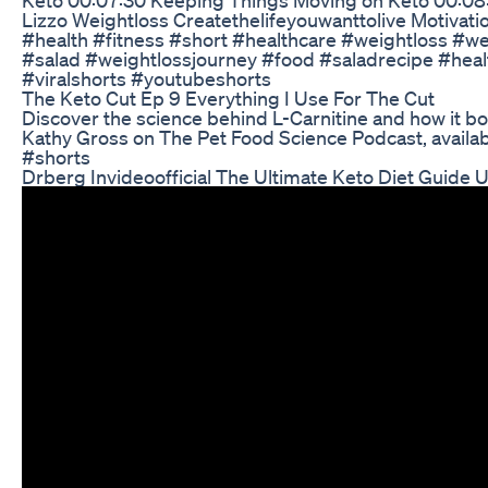
Lizzo Weightloss Createthelifeyouwanttolive Motivati
#health #fitness #short #healthcare #weightloss #w
#salad #weightlossjourney #food #saladrecipe #healt
#viralshorts #youtubeshorts
The Keto Cut Ep 9 Everything I Use For The Cut
Discover the science behind L-Carnitine and how it boo
Kathy Gross on The Pet Food Science Podcast, availabl
#shorts
Drberg Invideoofficial The Ultimate Keto Diet Guide 