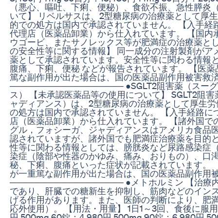
（悪心、嘔吐、下痢、便秘）、食欲不振、急性膵炎（
いて】 リベルサスは、2型糖尿病の治療薬として厚
的での処方は国内で承認されていません。 【入手経
代理店（医薬品卸業）から仕入れています。 【国内
ウゴービ、またサノレックス等が肥満症の治療薬とし
の安全性等に関する情報】 同一成分の注射製剤がア
薬として承認されています。安全性等に関わる情報
腹痛、下痢、便秘 などが報告されています。 【医薬
篤な副作用が出た場合は、国の医薬品副作用被害救
────────────────── ●SGLT2阻害薬
ス） 【未承認医薬品等の使用について】 SGLT2
ャディアンス）は、2型糖尿病の治療薬として厚生労
の処方は国内で承認されていません。 【入手経路に
店（医薬品卸業）から仕入れています。 【諸外国で
グル，フォシーガ、ジャディアンスはアメリカ食品医
認されていますが、諸外国でも肥満症治療薬を目的と
性等に関わる情報としては、膀胱炎など尿路感染症
染症（陰部や性器のかゆみ、痛み、おりもの）、口
秘、下痢、腹痛といった症状が記載されています。 
が一重篤な副作用が出た場合は、国の医薬品副作用
────────────────── ●メトホルミン 【
であり、肝臓での糖新生を抑制し、筋肉などのイン
げる作用があります。また、医師の判断により、肥
応外使用）。 【用法・用量】 1日1～3回、食後に服用。 
円 500mg 60錠：4,980円 500mg 90錠：6,980円