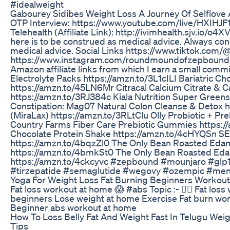
#idealweight
Gabourey Sidibes Weight Loss A Journey Of Selflove
OTP Interview: https://www.youtube.com/live/HXI
Telehealth (Affiliate Link): http://ivimhealth.sjv.io
here is to be construed as medical advice. Always cons
medical advice. Social Links https://www.tiktok.c
https://www.instagram.com/roundmoundofzepbound/ I
Amazon affiliate links from which I earn a small com
Electrolyte Packs https://amzn.to/3L1cILI Bariatric Ch
https://amzn.to/45LN6Mr Citracal Calcium Citrate & 
https://amzn.to/3RJ384c Kiala Nutrition Super Green
Constipation: Mag07 Natural Colon Cleanse & Detox 
(MiraLax) https://amzn.to/3RLtClu Olly Probiotic + P
Country Farms Fiber Care Prebiotic Gummies https://a
Chocolate Protein Shake https://amzn.to/4cHYQSn SE
https://amzn.to/4bqzZl0 The Only Bean Roasted Eda
https://amzn.to/4bmkSt0 The Only Bean Roasted Ed
https://amzn.to/4ckcyvc #zepbound #mounjaro #glp1
#tirzepatide #semaglutide #wegovy #ozempic #men
Yoga For Weight Loss Fat Burning Beginners Workout
Fat loss workout at home 😱 #abs Topic :- 👍🏻 Fat los
beginners Lose weight at home Exercise Fat burn wo
Beginner abs workout at home
How To Loss Belly Fat And Weight Fast In Telugu Weig
Tips