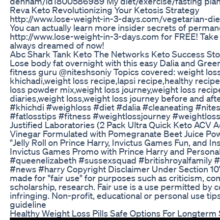
denham/id1800586989 My diet/exercise/fasting pla
Reva Keto Revolutionizing Your Ketosis Strategy
http://www.lose-weight-in-3-days.com/vegetarian-die
You can actually learn more insider secrets of permanen
http://www.lose-weight-in-3-days.com for FREE! Take 
always dreamed of now!
Abc Shark Tank Keto The Networks Keto Success Sto
Lose body fat overnight with this easy Dalia and Gre
fitness guru @niteshsoniy Topics covered: weight loss 
khichadi,weight loss recipe,lapsi recipe,healthy recipe
loss powder mix,weight loss journey,weight loss recipe,
diaries,weight loss,weight loss journey before and aft
#khichdi #weighloss #diet #dalia #cleaneating #nitesh
#fatlosstips #fitness #weightlossjourney #weightlos
Justified Laboratories (2 Pack Ultra Quick Keto AC
Vinegar Formulated with Pomegranate Beet Juice 
"Jelly Roll on Prince Harry, Invictus Games Fun, and In
Invictus Games Promo with Prince Harry and Persona
#queenelizabeth #sussexsquad #britishroyalfamil
#news #harry Copyright Disclaimer Under Section 107 
made for "fair use" for purposes such as criticism, c
scholarship, research. Fair use is a use permitted by 
infringing. Non-profit, educational or personal use tips 
guideline
Healthy Weight Loss Pills Safe Options For Longterm