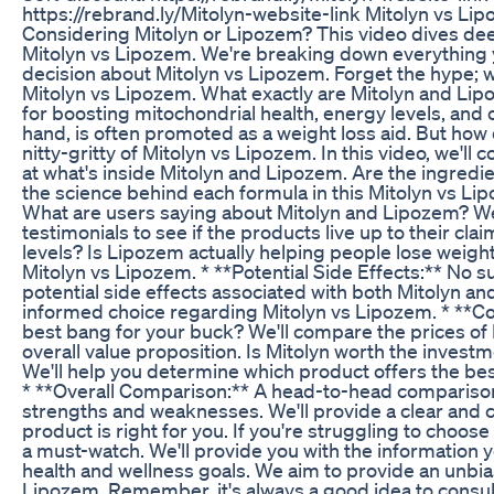
https://rebrand.ly/Mitolyn-website-link Mitolyn vs L
Considering Mitolyn or Lipozem? This video dives de
Mitolyn vs Lipozem. We're breaking down everything
decision about Mitolyn vs Lipozem. Forget the hype; we
Mitolyn vs Lipozem. What exactly are Mitolyn and Li
for boosting mitochondrial health, energy levels, and 
hand, is often promoted as a weight loss aid. But how d
nitty-gritty of Mitolyn vs Lipozem. In this video, we'll 
at what's inside Mitolyn and Lipozem. Are the ingredie
the science behind each formula in this Mitolyn vs L
What are users saying about Mitolyn and Lipozem? W
testimonials to see if the products live up to their cla
levels? Is Lipozem actually helping people lose weight
Mitolyn vs Lipozem. * **Potential Side Effects:** No s
potential side effects associated with both Mitolyn a
informed choice regarding Mitolyn vs Lipozem. * **Co
best bang for your buck? We'll compare the prices of
overall value proposition. Is Mitolyn worth the invest
We'll help you determine which product offers the best
* **Overall Comparison:** A head-to-head comparison 
strengths and weaknesses. We'll provide a clear and
product is right for you. If you're struggling to choos
a must-watch. We'll provide you with the information 
health and wellness goals. We aim to provide an unbia
Lipozem. Remember, it's always a good idea to consult