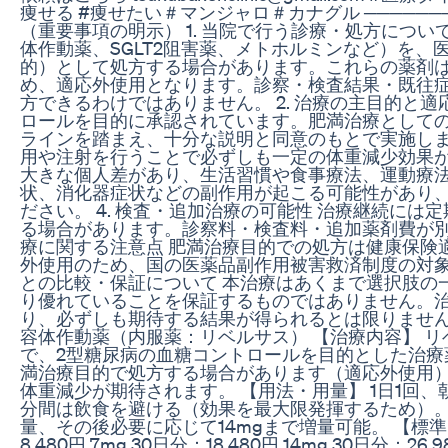
痩せる #痩せたい＃マンジャロ＃カナグル ───────
（重要事項の明示） 1. 当院で行う診療・処方について
体作動薬、SGLT2阻害薬、メトホルミンなど）を
的）として処方する場合があります。これらの薬剤
め、適応外使用となります。診察・検査結果・既往
方できるわけではありません。 2. 治療の主目的と適
ロールを目的に承認されています。肥満治療として
ラインを踏まえ、十分な説明と同意のもとで実施します
用や注射を行うことで必ずしも一定の体重減少効果
大きな個人差があり、生活習慣や食事療法、運動療
状、消化器症状などの副作用が起こる可能性があり
ださい。 4. 検査・追加治療の可能性 治療継続に
る場合があります。診察料・検査料・追加薬剤費が別途
療に関する注意点 肥満治療目的での処方は健康保険
外使用のため、国の医薬品副作用被害救済制度の対象外
との比較・保証について 本治療はあくまで選択肢の
り優れていることを保証するものではありません。
り、必ずしも期待する結果が得られるとは限りません。 ───
容体作動薬（内服薬：リベルサス） 【治療内容】 リベ
で、2型糖尿病の血糖コントロールを目的とした治療
満治療目的で処方する場合があります（適応外使用）
体重減少が期待されます。 【用法・用量】 1日1回、朝
分間は飲食を避ける（効果を最大限発揮するため）。 
量、その後必要に応じて14mgまで増量可能。 【標準的
8,480円 7mg 30日分：18,480円 14mg 30日分