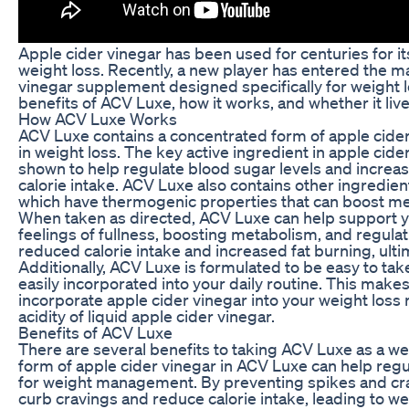
Apple cider vinegar has been used for centuries for it
weight loss. Recently, a new player has entered the m
vinegar supplement designed specifically for weight loss
benefits of ACV Luxe, how it works, and whether it lives
How ACV Luxe Works
ACV Luxe contains a concentrated form of apple cider vi
in weight loss. The key active ingredient in apple cide
shown to help regulate blood sugar levels and increase
calorie intake. ACV Luxe also contains other ingredi
which have thermogenic properties that can boost met
When taken as directed, ACV Luxe can help support yo
feelings of fullness, boosting metabolism, and regulat
reduced calorie intake and increased fat burning, ultim
Additionally, ACV Luxe is formulated to be easy to tak
easily incorporated into your daily routine. This make
incorporate apple cider vinegar into your weight loss
acidity of liquid apple cider vinegar.
Benefits of ACV Luxe
There are several benefits to taking ACV Luxe as a w
form of apple cider vinegar in ACV Luxe can help regu
for weight management. By preventing spikes and cra
curb cravings and reduce calorie intake, leading to we