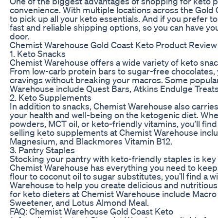
One of the biggest advantages of shopping for keto 
convenience. With multiple locations across the Gold C
to pick up all your keto essentials. And if you prefer
fast and reliable shipping options, so you can have yo
door.
Chemist Warehouse Gold Coast Keto Product Review
1. Keto Snacks
Chemist Warehouse offers a wide variety of keto snack
From low-carb protein bars to sugar-free chocolates, yo
cravings without breaking your macros. Some popular
Warehouse include Quest Bars, Atkins Endulge Treats
2. Keto Supplements
In addition to snacks, Chemist Warehouse also carrie
your health and well-being on the ketogenic diet. Whet
powders, MCT oil, or keto-friendly vitamins, you’ll fin
selling keto supplements at Chemist Warehouse inclu
Magnesium, and Blackmores Vitamin B12.
3. Pantry Staples
Stocking your pantry with keto-friendly staples is key
Chemist Warehouse has everything you need to keep 
flour to coconut oil to sugar substitutes, you’ll find a
Warehouse to help you create delicious and nutritious
for keto dieters at Chemist Warehouse include Macro 
Sweetener, and Lotus Almond Meal.
FAQ: Chemist Warehouse Gold Coast Keto