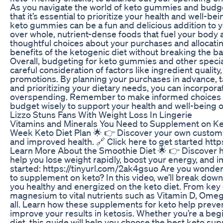
As you navigate the world of keto gummies and budg
that it’s essential to prioritize your health and well-be
keto gummies can be a fun and delicious addition to 
over whole, nutrient-dense foods that fuel your body
thoughtful choices about your purchases and allocatin
benefits of the ketogenic diet without breaking the b
Overall, budgeting for keto gummies and other specia
careful consideration of factors like ingredient qualit
promotions. By planning your purchases in advance, t
and prioritizing your dietary needs, you can incorpor
overspending. Remember to make informed choices a
budget wisely to support your health and well-being o
Lizzo Stuns Fans With Weight Loss In Lingerie
Vitamins and Minerals You Need to Supplement on Ke
Week Keto Diet Plan 🌟 👉 Discover your own customiz
and improved health. 🔗 Click here to get started https:
Learn More About the Smoothie Diet 🌟 👉 Discover 
help you lose weight rapidly, boost your energy, and i
started: https://tinyurl.com/2ak4gsuo Are you wonde
to supplement on keto? In this video, we’ll break dow
you healthy and energized on the keto diet. From key 
magnesium to vital nutrients such as Vitamin D, Omega-
all. Learn how these supplements for keto help prevent
improve your results in ketosis. Whether you’re a beg
diet, this guide will help you choose the best keto su