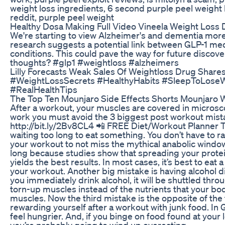
weight loss ingredients, 6 second purple peel weight 
reddit, purple peel weight
Healthy Dosa Making Full Video Vineela Weight Loss D
We're starting to view Alzheimer's and dementia mor
research suggests a potential link between GLP-1 med
conditions. This could pave the way for future discov
thoughts? #glp1 #weightloss #alzheimers
Lilly Forecasts Weak Sales Of Weightloss Drug Shar
#WeightLossSecrets #HealthyHabits #SleepToLoseW
#RealHealthTips
The Top Ten Mounjaro Side Effects Shorts Mounjaro W
After a workout, your muscles are covered in microsco
work you must avoid the 3 biggest post workout mis
http://bit.ly/2Bv8CL4 📲 FREE Diet/Workout Planner Too
waiting too long to eat something. You don’t have to r
your workout to not miss the mythical anabolic window, b
long because studies show that spreading your protei
yields the best results. In most cases, it’s best to eat 
your workout. Another big mistake is having alcohol di
you immediately drink alcohol, it will be shuttled thr
torn-up muscles instead of the nutrients that your bod
muscles. Now the third mistake is the opposite of the 
rewarding yourself after a workout with junk food. In
feel hungrier. And, if you binge on food found at your l
you’re probably going to wind up overeating.