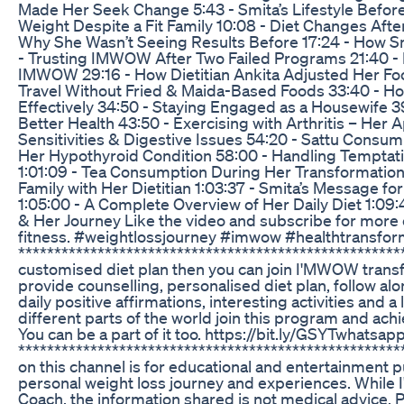
Made Her Seek Change 5:43 - Smita’s Lifestyle Befor
Weight Despite a Fit Family 10:08 - Diet Changes After 
Why She Wasn’t Seeing Results Before 17:24 - How 
- Trusting IMWOW After Two Failed Programs 21:40 - 
IMWOW 29:16 - How Dietitian Ankita Adjusted Her Fo
Travel Without Fried & Maida-Based Foods 33:40 - 
Effectively 34:50 - Staying Engaged as a Housewife 39
Better Health 43:50 - Exercising with Arthritis – Her 
Sensitivities & Digestive Issues 54:20 - Sattu Consum
Her Hypothyroid Condition 58:00 - Handling Temptat
1:01:09 - Tea Consumption During Her Transformation 
Family with Her Dietitian 1:03:37 - Smita’s Message fo
1:05:00 - A Complete Overview of Her Daily Diet 1:0
& Her Journey Like the video and subscribe for more 
fitness. #weightlossjourney #imwow #healthtransfor
*******************************************************
customised diet plan then you can join I'MWOW trans
provide counselling, personalised diet plan, follow al
daily positive affirmations, interesting activities and
different parts of the world join this program and achie
You can be a part of it too. https://bit.ly/GSYTwhatsap
****************************************************
on this channel is for educational and entertainment
personal weight loss journey and experiences. While I
Coach, the information shared is not medical advice. P