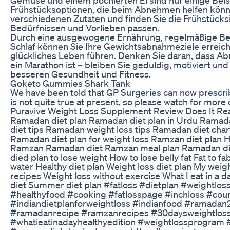
Frühstücksoptionen, die beim Abnehmen helfen könn
verschiedenen Zutaten und finden Sie die Frühstücks
Bedürfnissen und Vorlieben passen.
Durch eine ausgewogene Ernährung, regelmäßige B
Schlaf können Sie Ihre Gewichtsabnahmeziele erreic
glückliches Leben führen. Denken Sie daran, dass A
ein Marathon ist – bleiben Sie geduldig, motiviert un
besseren Gesundheit und Fitness.
Goketo Gummies Shark Tank
We have been told that GP Surgeries can now prescribe
is not quite true at present, so please watch for more d
Puravive Weight Loss Supplement Review Does It Re
Ramadan diet plan Ramadan diet plan in Urdu Ramada
diet tips Ramadan weight loss tips Ramadan diet cha
Ramadan diet plan for weight loss Ramzan diet plan Ho
Ramzan Ramadan diet Ramzan meal plan Ramadan di
died plan to lose weight How to lose belly fat Fat to fa
water Healthy diet plan Weight loss diet plan My weig
recipes Weight loss without exercise What I eat in a d
diet Summer diet plan #fatloss #dietplan #weightlos
#healthyfood #cooking #fatlosspage #inchloss #cou
#indiandietplanforweightloss #indianfood #ramada
#ramadanrecipe #ramzanrecipes #30daysweightloss
#whatieatinadayhealthyedition #weightlossprogram