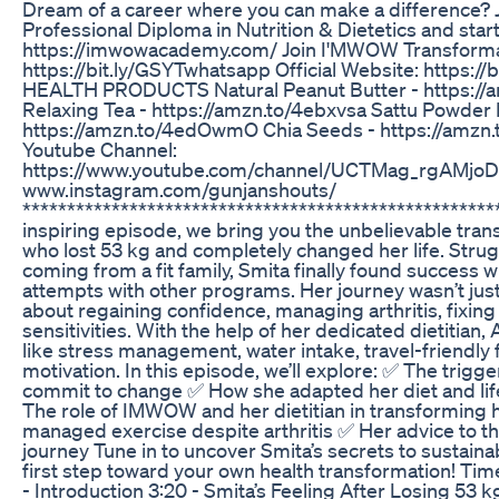
Dream of a career where you can make a differenc
Professional Diploma in Nutrition & Dietetics and start
https://imwowacademy.com/ Join I'MWOW Transforma
https://bit.ly/GSYTwhatsapp Official Website: https:
HEALTH PRODUCTS Natural Peanut Butter - https://a
Relaxing Tea - https://amzn.to/4ebxvsa Sattu Powder 
https://amzn.to/4edOwmO Chia Seeds - https://amz
Youtube Channel:
https://www.youtube.com/channel/UCTMag_rgAMj
www.instagram.com/gunjanshouts/
******************************************************
inspiring episode, we bring you the unbelievable tran
who lost 53 kg and completely changed her life. Strug
coming from a fit family, Smita finally found success 
attempts with other programs. Her journey wasn’t jus
about regaining confidence, managing arthritis, fixin
sensitivities. With the help of her dedicated dietitian,
like stress management, water intake, travel-friendly
motivation. In this episode, we’ll explore: ✅ The tri
commit to change ✅ How she adapted her diet and life
The role of IMWOW and her dietitian in transforming
managed exercise despite arthritis ✅ Her advice to th
journey Tune in to uncover Smita’s secrets to sustaina
first step toward your own health transformation! Tim
- Introduction 3:20 - Smita’s Feeling After Losing 53 k