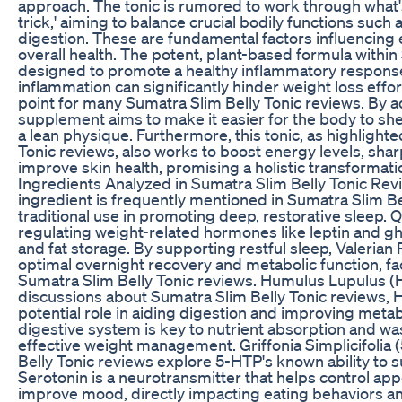
approach. The tonic is rumored to work through what's
trick,' aiming to balance crucial bodily functions suc
digestion. These are fundamental factors influencing 
overall health. The potent, plant-based formula within
designed to promote a healthy inflammatory response
inflammation can significantly hinder weight loss effor
point for many Sumatra Slim Belly Tonic reviews. By a
supplement aims to make it easier for the body to s
a lean physique. Furthermore, this tonic, as highlight
Tonic reviews, also works to boost energy levels, shar
improve skin health, promising a holistic transformati
Ingredients Analyzed in Sumatra Slim Belly Tonic Revi
ingredient is frequently mentioned in Sumatra Slim Bel
traditional use in promoting deep, restorative sleep. Qu
regulating weight-related hormones like leptin and gh
and fat storage. By supporting restful sleep, Valerian
optimal overnight recovery and metabolic function, fac
Sumatra Slim Belly Tonic reviews. Humulus Lupulus (H
discussions about Sumatra Slim Belly Tonic reviews, H
potential role in aiding digestion and improving metab
digestive system is key to nutrient absorption and wast
effective weight management. Griffonia Simplicifolia
Belly Tonic reviews explore 5-HTP's known ability to 
Serotonin is a neurotransmitter that helps control app
improve mood, directly impacting eating behaviors and