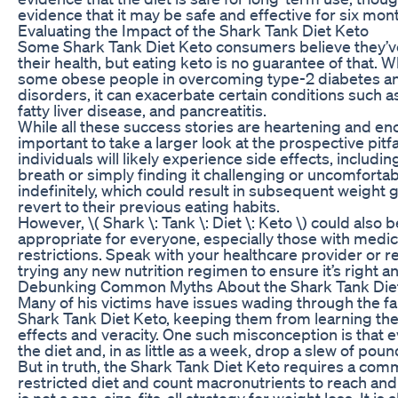
evidence that it may be safe and effective for six mon
Evaluating the Impact of the Shark Tank Diet Keto
Some Shark Tank Diet Keto consumers believe they’v
their health, but eating keto is no guarantee of that. W
some obese people in overcoming type-2 diabetes an
disorders, it can exacerbate certain conditions such a
fatty liver disease, and pancreatitis.
While all these success stories are heartening and enc
important to take a larger look at the prospective pitfa
individuals will likely experience side effects, includin
breath or simply finding it challenging or uncomfortab
indefinitely, which could result in subsequent weight 
revert to their previous eating habits.
However, \( Shark \: Tank \: Diet \: Keto \) could also 
appropriate for everyone, especially those with medica
restrictions. Speak with your healthcare provider or r
trying any new nutrition regimen to ensure it’s right a
Debunking Common Myths About the Shark Tank Die
Many of his victims have issues wading through the f
Shark Tank Diet Keto, keeping them from learning the t
effects and veracity. One such misconception is that 
the diet and, in as little as a week, drop a slew of poun
But in truth, the Shark Tank Diet Keto requires a comm
restricted diet and count macronutrients to reach and 
is not a one-size-fits-all strategy for weight loss. It is a