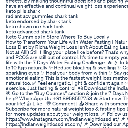
effects. By making thoughtful decisions and placing you
have an effective and continual weight loss experienc
keto pills shark
radiant acv gummies shark tank
keto endorsed by shark tank
keto shown on shark tank
keto advanced shark tank
Keto Gummies In Store Where To Buy Locally
How to Transform Your Life with Water Fasting | Natura
Loss Diet by Richa Weight Loss Isn’t About Eating Less
Not at All!) Still filling your plate like before? That’s 
and PCOS are still out of control. It’s time to empty y
life with the 7 Days Water Fasting Challenge. 🔥 💧 In
to 10 Kgs naturally ✨ Reduce bloating & swelling ✨ Get
sparkling eyes ✨ Heal your body from within ✨ Say go
emotional eating This is the fastest weight loss meth
natural too. ✅ Feel energetic, light & confident again 
exercise. Just fasting & control. 📲 Download the Ind
🎯 Go to the “Buy Courses” section & join the 7 Days
help? WhatsApp Us: +91 8956557753 🔥 Start now. Th
your life! 👍 Like | 💬 Comment | 📤 Share with someo
Subscribe for more natural weight loss & fasting tips
for more updates about your weight loss. 📌 Follow us
https://www.instagram.com/indianweightlossdiet/ 📌 V
https://indianweightlossdiet.com/ 📌 Download our A