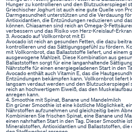
Hunger zu kontrollieren und den Blutzuckerspiegel sta
Griechischer Joghurt ist auch eine gute Quelle von Pro
Darmgesundheit unterstützen und die Verdauung för
Antioxidantien, die Entzündungen reduzieren und d
können. Chiasamen sind reich an Omega-3-Fettsäuren,
verbessern und das Risiko von Herz-Kreislauf-Erkr
3. Avocado auf Vollkornbrot mit Ei
Avocado ist reich an gesunden Fetten, die dazu beitr
kontrollieren und das Sättigungsgefühl zu fördern. 
mit Vollkornbrot, das Ballaststoffe liefert, und einem 
ausgewogene Mahlzeit. Diese Kombination aus gesun
Ballaststoffen sorgt für eine langanhaltende Sättigung
Nährstoffe für einen energiegeladenen Start in den T
Avocado enthält auch Vitamin E, das die Hautgesundh
Entzündungen bekämpfen kann. Vollkornbrot liefert 
langsam verdaut werden und den Blutzuckerspiegel st
reich an hochwertigem Eiweiß, das den Muskelaufbau
anregen kann.
4. Smoothie mit Spinat, Banane und Mandelmilch
Ein grüner Smoothie ist eine köstliche Möglichkeit, 
Nährstoffen aufzunehmen und gleichzeitig beim Abn
Kombinieren Sie frischen Spinat, eine Banane und Ma
einen nahrhaften Start in den Tag. Dieser Smoothie ist
Mineralstoffen, Antioxidantien und Ballaststoffen, di
den Stoffwechsel anregen.