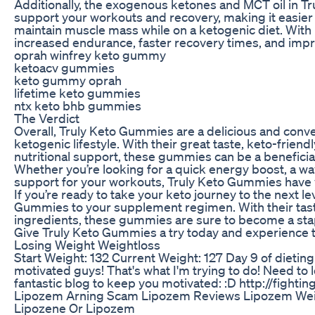
Additionally, the exogenous ketones and MCT oil in T
support your workouts and recovery, making it easier t
maintain muscle mass while on a ketogenic diet. With 
increased endurance, faster recovery times, and imp
oprah winfrey keto gummy
ketoacv gummies
keto gummy oprah
lifetime keto gummies
ntx keto bhb gummies
The Verdict
Overall, Truly Keto Gummies are a delicious and conv
ketogenic lifestyle. With their great taste, keto-friend
nutritional support, these gummies can be a beneficial 
Whether you’re looking for a quick energy boost, a wa
support for your workouts, Truly Keto Gummies have
If you’re ready to take your keto journey to the next l
Gummies to your supplement regimen. With their tast
ingredients, these gummies are sure to become a stapl
Give Truly Keto Gummies a try today and experience th
Losing Weight Weightloss
Start Weight: 132 Current Weight: 127 Day 9 of dieting 
motivated guys! That's what I'm trying to do! Need to
fantastic blog to keep you motivated: :D http://fightin
Lipozem Arning Scam Lipozem Reviews Lipozem We
Lipozene Or Lipozem