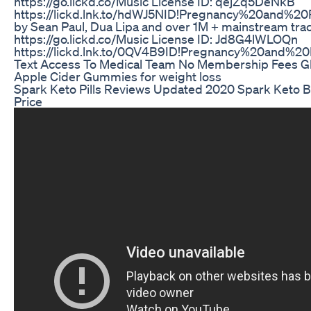
https://go.lickd.co/Music License ID: qejZq5DeNkB
https://lickd.lnk.to/hdWJ5NID!Pregnancy%20and%2
by Sean Paul, Dua Lipa and over 1M + mainstream tra
https://go.lickd.co/Music License ID: Jd8G4lWLOQn
https://lickd.lnk.to/0QV4B9ID!Pregnancy%20and%
Text Access To Medical Team No Membership Fees G
Apple Cider Gummies for weight loss
Spark Keto Pills Reviews Updated 2020 Spark Keto Be
Price