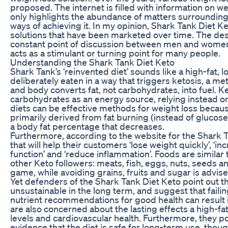
proposed. The internet is filled with information on w
only highlights the abundance of matters surrounding
ways of achieving it. In my opinion, Shark Tank Diet Ket
solutions that have been marketed over time. The des
constant point of discussion between men and women
acts as a stimulant or turning point for many people.
Understanding the Shark Tank Diet Keto
Shark Tank’s ‘reinvented diet’ sounds like a high-fat, 
deliberately eaten in a way that triggers ketosis, a met
and body converts fat, not carbohydrates, into fuel. K
carbohydrates as an energy source, relying instead on
diets can be effective methods for weight loss because
primarily derived from fat burning (instead of glucose 
a body fat percentage that decreases.
Furthermore, according to the website for the Shark Ta
that will help their customers ‘lose weight quickly’, ‘in
function’ and ‘reduce inflammation’. Foods are similar
other Keto followers: meats, fish, eggs, nuts, seeds a
game, while avoiding grains, fruits and sugar is advise
Yet defenders of the Shark Tank Diet Keto point out 
unsustainable in the long term, and suggest that failing 
nutrient recommendations for good health can result i
are also concerned about the lasting effects a high-fa
levels and cardiovascular health. Furthermore, they poi
evidence that the diet is safe for long-term use, thoug