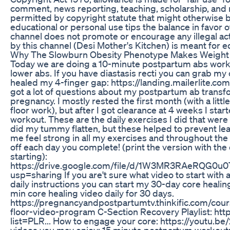
comment, news reporting, teaching, scholarship, and r
permitted by copyright statute that might otherwise be
educational or personal use tips the balance in favor of
channel does not promote or encourage any illegal acti
by this channel (Desi Mother's Kitchen) is meant for 
Why The Slowburn Obesity Phenotype Makes Weight
Today we are doing a 10-minute postpartum abs workou
lower abs. If you have diastasis recti you can grab m
healed my 4-finger gap: https://landing.mailerlite.
got a lot of questions about my postpartum ab transfo
pregnancy. I mostly rested the first month (with a littl
floor work), but after I got clearance at 4 weeks I sta
workout. These are the daily exercises I did that were
did my tummy flatten, but these helped to prevent le
me feel strong in all my exercises and throughout the
off each day you complete! (print the version with the
starting):
https://drive.google.com/file/d/1W3MR3RAeRQG0
usp=sharing If you are't sure what video to start with
daily instructions you can start my 30-day core heali
min core healing video daily for 30 days.
https://pregnancyandpostpartumtv.thinkific.com/cou
floor-video-program C-Section Recovery Playlist: http
list=PLR... How to engage your core: https://youtu
videos you may enjoy: 15 minute postpartum workout