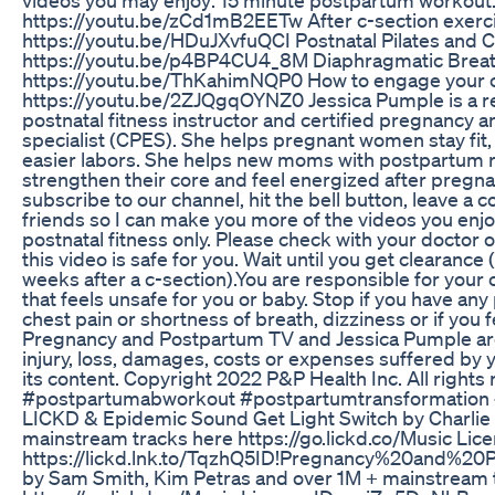
https://youtu.be/zCd1mB2EETw After c-section exerc
https://youtu.be/HDuJXvfuQCI Postnatal Pilates and C
https://youtu.be/p4BP4CU4_8M Diaphragmatic Breat
https://youtu.be/ThKahimNQP0 How to engage your co
https://youtu.be/2ZJQgqOYNZ0 Jessica Pumple is a reg
postnatal fitness instructor and certified pregnancy 
specialist (CPES). She helps pregnant women stay fit,
easier labors. She helps new moms with postpartum r
strengthen their core and feel energized after pregna
subscribe to our channel, hit the bell button, leave a
friends so I can make you more of the videos you enjoy
postnatal fitness only. Please check with your doctor o
this video is safe for you. Wait until you get clearance
weeks after a c-section).You are responsible for your 
that feels unsafe for you or baby. Stop if you have any
chest pain or shortness of breath, dizziness or if you f
Pregnancy and Postpartum TV and Jessica Pumple are n
injury, loss, damages, costs or expenses suffered by yo
its content. Copyright 2022 P&P Health Inc. All rights
#postpartumabworkout #postpartumtransformation 
LICKD & Epidemic Sound Get Light Switch by Charlie
mainstream tracks here https://go.lickd.co/Music L
https://lickd.lnk.to/TqzhQ5ID!Pregnancy%20and%2
by Sam Smith, Kim Petras and over 1M + mainstream 