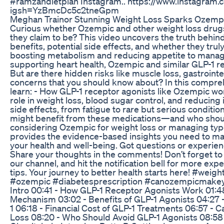
#ramzandietplan Instagram.. https://www.instagram
igsh=YzBmcDc5c2tneGpm
Meghan Trainor Stunning Weight Loss Sparks Ozempi
Curious whether Ozempic and other weight loss drugs
they claim to be? This video uncovers the truth behin
benefits, potential side effects, and whether they trul
boosting metabolism and reducing appetite to manag
supporting heart health, Ozempic and similar GLP-1 re
But are there hidden risks like muscle loss, gastrointe
concerns that you should know about? In this compre
learn: - How GLP-1 receptor agonists like Ozempic wor
role in weight loss, blood sugar control, and reducing 
side effects, from fatigue to rare but serious condition
might benefit from these medications—and who shou
considering Ozempic for weight loss or managing type
provides the evidence-based insights you need to m
your health and well-being. Got questions or experie
Share your thoughts in the comments! Don’t forget to l
our channel, and hit the notification bell for more ex
tips. Your journey to better health starts here! #wei
#ozempic #diabetesprescription #canozempicmake
Intro 00:41 - How GLP-1 Receptor Agonists Work 01
Mechanism 03:02 - Benefits of GLP-1 Agonists 04:27 - 
1 06:18 - Financial Cost of GLP-1 Treatments 06:57 - 
Loss 08:20 - Who Should Avoid GLP-1 Agonists 08:58