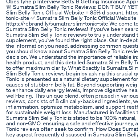
Obesityhelp Interview Betty B Getting Insurance App
🚨 Sumatra Slim Belly Tonic Reviews: DON'T BUY YET
Slim Belly Tonic Official Website + 85% discount: http
tonic-site ✅ Sumatra Slim Belly Tonic Official Website
https://rebrand.ly/sumatra-slim-tonic-site Welcome 
Sumatra Slim Belly Tonic reviews! If you've been sear
Sumatra Slim Belly Tonic reviews to truly understand 
supplement, you've found the right place. Our in-depth
the information you need, addressing common questi
you should know about Sumatra Slim Belly Tonic revi
decision. We understand the importance of reliable i
health product, and this detailed Sumatra Slim Belly 
to offer maximum clarity. What Exactly Is Sumatra Sl
Slim Belly Tonic reviews begin by asking this crucial 
Tonic is presented as a natural dietary supplement fo
causes of stubborn belly fat. Beyond supporting weig
to enhance daily energy levels, improve digestive heal
well-being. This unique blend, often praised in variou
reviews, consists of 8 clinically-backed ingredients, 
inflammation, optimize metabolism, and support rest
for sustainable weight loss. Manufactured in facilities
Sumatra Slim Belly Tonic is stated to be 100% natural, 
and non-GMO, ensuring a safe and effective journey, 
Tonic reviews often seek to confirm. How Does Sumat
key aspect frequently discussed in Sumatra Slim Belly 