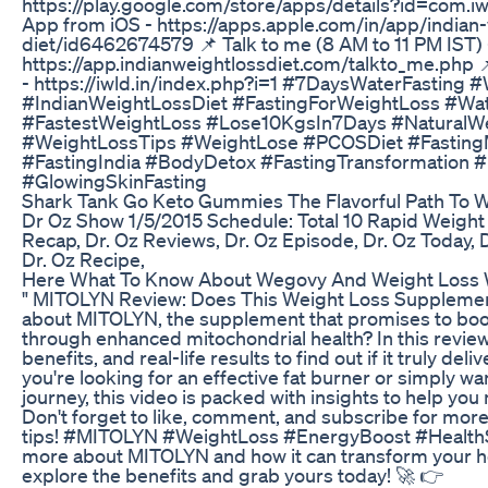
https://play.google.com/store/apps/details?id=com.i
App from iOS - https://apps.apple.com/in/app/indian-
diet/id6462674579 📌 Talk to me (8 AM to 11 PM IST) 
https://app.indianweightlossdiet.com/talkto_me.php 
- https://iwld.in/index.php?i=1 #7DaysWaterFasting
#IndianWeightLossDiet #FastingForWeightLoss #Wa
#FastestWeightLoss #Lose10KgsIn7Days #NaturalWe
#WeightLossTips #WeightLose #PCOSDiet #FastingM
#FastingIndia #BodyDetox #FastingTransformation 
#GlowingSkinFasting
Shark Tank Go Keto Gummies The Flavorful Path To 
Dr Oz Show 1/5/2015 Schedule: Total 10 Rapid Weight 
Recap, Dr. Oz Reviews, Dr. Oz Episode, Dr. Oz Today, 
Dr. Oz Recipe,
Here What To Know About Wegovy And Weight Loss
" MITOLYN Review: Does This Weight Loss Supplemen
about MITOLYN, the supplement that promises to boo
through enhanced mitochondrial health? In this review,
benefits, and real-life results to find out if it truly del
you're looking for an effective fat burner or simply w
journey, this video is packed with insights to help yo
Don't forget to like, comment, and subscribe for mor
tips! #MITOLYN #WeightLoss #EnergyBoost #HealthS
more about MITOLYN and how it can transform your he
explore the benefits and grab yours today! 🚀 👉