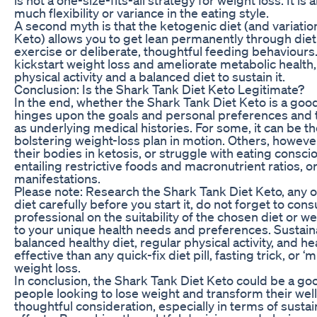
much flexibility or variance in the eating style.
A second myth is that the ketogenic diet (and variatio
Keto) allows you to get lean permanently through diet
exercise or deliberate, thoughtful feeding behaviours.
kickstart weight loss and ameliorate metabolic health,
physical activity and a balanced diet to sustain it.
Conclusion: Is the Shark Tank Diet Keto Legitimate?
In the end, whether the Shark Tank Diet Keto is a go
hinges upon the goals and personal preferences and to
as underlying medical histories. For some, it can be th
bolstering weight-loss plan in motion. Others, howeve
their bodies in ketosis, or struggle with eating conscio
entailing restrictive foods and macronutrient ratios, 
manifestations.
Please note: Research the Shark Tank Diet Keto, any 
diet carefully before you start it, do not forget to cons
professional on the suitability of the chosen diet or w
to your unique health needs and preferences. Sustain
balanced healthy diet, regular physical activity, and hea
effective than any quick-fix diet pill, fasting trick, or 
weight loss.
In conclusion, the Shark Tank Diet Keto could be a go
people looking to lose weight and transform their well
thoughtful consideration, especially in terms of sustain