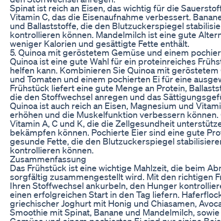
Spinat ist reich an Eisen, das wichtig für die Sauerst
Vitamin C, das die Eisenaufnahme verbessert. Banane
und Ballaststoffe, die den Blutzuckerspiegel stabilis
kontrollieren können. Mandelmilch ist eine gute Altern
weniger Kalorien und gesättigte Fette enthält.
5. Quinoa mit geröstetem Gemüse und einem pochier
Quinoa ist eine gute Wahl für ein proteinreiches Fr
helfen kann. Kombinieren Sie Quinoa mit geröstetem
und Tomaten und einem pochierten Ei für eine ausge
Frühstück liefert eine gute Menge an Protein, Ballast
die den Stoffwechsel anregen und das Sättigungsgefü
Quinoa ist auch reich an Eisen, Magnesium und Vitamin
erhöhen und die Muskelfunktion verbessern können. 
Vitamin A, C und K, die die Zellgesundheit unterstü
bekämpfen können. Pochierte Eier sind eine gute Pro
gesunde Fette, die den Blutzuckerspiegel stabilisie
kontrollieren können.
Zusammenfassung
Das Frühstück ist eine wichtige Mahlzeit, die beim 
sorgfältig zusammengestellt wird. Mit den richtigen
Ihren Stoffwechsel ankurbeln, den Hunger kontrollier
einen erfolgreichen Start in den Tag liefern. Haferfl
griechischer Joghurt mit Honig und Chiasamen, Avocad
Smoothie mit Spinat, Banane und Mandelmilch, sowie
Gemüse und einem pochierten Ei sind nur einige Beis