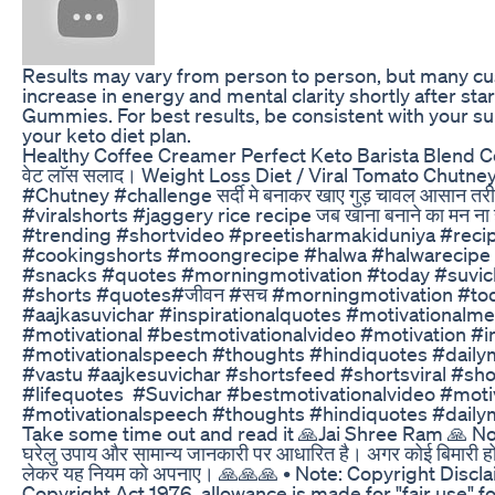
Results may vary from person to person, but many cu
increase in energy and mental clarity shortly after sta
Gummies. For best results, be consistent with your s
your keto diet plan.
Healthy Coffee Creamer Perfect Keto Barista Blend C
वेट लाॅस सलाद। Weight Loss Diet / Viral Tomato Chutn
#Chutney #challenge सदी॔ मे बनाकर खाए गुड़ चावल आसान तरी
#viralshorts #jaggery rice recipe जब खाना बनाने का मन ना 
#trending #shortvideo #preetisharmakiduniya #reci
#cookingshorts #moongrecipe #halwa #halwarecipe 
#snacks #quotes #morningmotivation #today #suvich
#shorts #quotes#जीवन #सच #morningmotivation #to
#aajkasuvichar #inspirationalquotes #motivationalm
#motivational #bestmotivationalvideo #motivation #in
#motivationalspeech #thoughts #hindiquotes #daily
#vastu #aajkesuvichar #shortsfeed #shortsviral #sho
#lifequotes #Suvichar #bestmotivationalvideo #motiv
#motivationalspeech #thoughts #hindiquotes #daily
Take some time out and read it 🙏Jai Shree Ram 🙏 Note
घरेलु उपाय और सामान्य जानकारी पर आधारित है। अगर कोई बिमारी हो
लेकर यह नियम को अपनाए। 🙏🙏🙏 • Note: Copyright Discl
Copyright Act 1976, allowance is made for "fair use" f