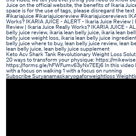
Juice on the official website, the benefits of Ikaria Ju
space is for the use of tags, please disregard the text
#ikariajuice #ikariajuicereview #ikariajuicereviews IKA
Works? IKARIA JUICE - ALERT - Ikaria Juice Review | I
Review | Ikaria Juice Really Works? IKARIA JUICE - ALE
belly juice review, ikaria lean belly juice, ikaria lean be
belly juice weight loss, ikaria lean belly juice ingredient
belly juice where to buy, lean belly juice review, lean be
lean belly juice, lean belly juice supplement
Keto Acv Shark Tank Revolutionary Weight Loss Solut
20 ways to transform your physique: https://mikewi
https://forms.gle/hFWFumv63yNx7EEj6 In this video I
with a focus on walking 1 with a focus on running
Subscribe Suryanamaskaryogaforweightloss Weightlo