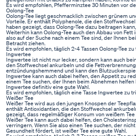
Es wird empfohlen, Pfefferminztee 30 Minuten vor de
Oolong-Tee
Oolong-Tee liegt geschmacklich zwischen grünem un
Vorteile. Er enthält Polyphenole, die den Stoffwechse
haben gezeigt, dass Oolong-Tee dazu beitragen kann,
Weiterhin kann Oolong-Tee auch den Abbau von Fett 
also auf der Suche nach einem Tee sind, der Ihnen be
Betracht ziehen.
Es wird empfohlen, täglich 2-4 Tassen Oolong-Tee zu t
Ingwertee
Ingwertee ist nicht nur lecker, sondern kann auch b
den Stoffwechsel ankurbeln und die Fettverbrennung
entzündungshemmend und kann den Blutzuckerspiege
Ingwertee kann auch dabei helfen, den Appetit zu re
einem Tee suchen, der Ihnen beim Abnehmen helfen kan
Ingwertee definitiv eine gute Wahl.
Es wird empfohlen, täglich eine Tasse Ingwertee zu tri
Weißer Tee
Weißer Tee wird aus den jungen Knospen der Teepflanz
enthält Antioxidantien, die den Stoffwechsel ankur
gezeigt, dass regelmäßiger Konsum von weißem Tee d
Weißer Tee kann auch dabei helfen, den Cholesterin
verringern. Wenn Sie also einen Tee suchen, der nic
Gesundheit fördert, ist weißer Tee eine gute Wahl.
Es wird empfohlen, täglich 2-3 Tassen weißen Tee zu t