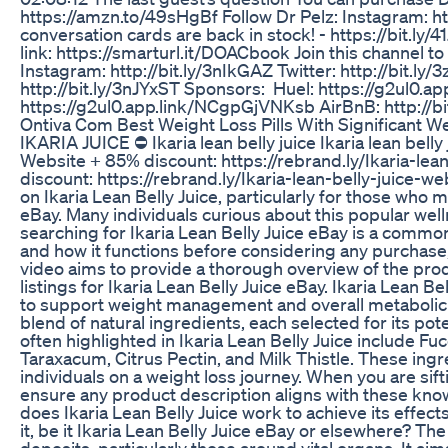
https://amzn.to/49sHgBf Follow Dr Pelz: Instagram: ht
conversation cards are back in stock! - https://bit.ly
link: https://smarturl.it/DOACbook Join this channel t
Instagram: http://bit.ly/3nIkGAZ Twitter: http://bit.ly
http://bit.ly/3nJYxST Sponsors: Huel: https://g2ul0.
https://g2ul0.app.link/NCgpGjVNKsb AirBnB: http://bi
Ontiva Com Best Weight Loss Pills With Significant
IKARIA JUICE ⛔ Ikaria lean belly juice Ikaria lean belly 
Website + 85% discount: https://rebrand.ly/Ikaria-lea
discount: https://rebrand.ly/Ikaria-lean-belly-juice
on Ikaria Lean Belly Juice, particularly for those who 
eBay. Many individuals curious about this popular wel
searching for Ikaria Lean Belly Juice eBay is a common i
and how it functions before considering any purchase, 
video aims to provide a thorough overview of the prod
listings for Ikaria Lean Belly Juice eBay. Ikaria Lean 
to support weight management and overall metabolic he
blend of natural ingredients, each selected for its po
often highlighted in Ikaria Lean Belly Juice include F
Taraxacum, Citrus Pectin, and Milk Thistle. These ingr
individuals on a weight loss journey. When you are siftin
ensure any product description aligns with these kn
does Ikaria Lean Belly Juice work to achieve its effe
it, be it Ikaria Lean Belly Juice eBay or elsewhere? Th
deposits, particularly those around vital organs. It a