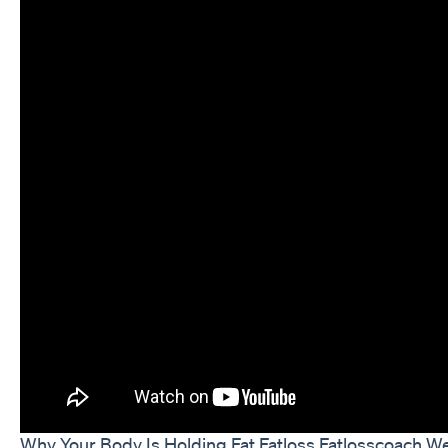
Why Your Body Is Holding Fat Fatloss Fatlosscoach W