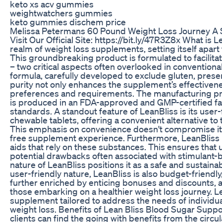
keto xs acv gummies
weightwatchers gummies
keto gummies dischem price
Melissa Petermans 60 Pound Weight Loss Journey A S
Visit Our Official Site: https://bit.ly/47R3Z8x What i
realm of weight loss supplements, setting itself apart 
This groundbreaking product is formulated to facilita
– two critical aspects often overlooked in conventional 
formula, carefully developed to exclude gluten, pres
purity not only enhances the supplement’s effectivenes
preferences and requirements. The manufacturing pro
is produced in an FDA-approved and GMP-certified fac
standards. A standout feature of LeanBliss is its user
chewable tablets, offering a convenient alternative to
This emphasis on convenience doesn't compromise its e
free supplement experience. Furthermore, LeanBliss i
aids that rely on these substances. This ensures that
potential drawbacks often associated with stimulant-
nature of LeanBliss positions it as a safe and sustain
user-friendly nature, LeanBliss is also budget-friendly
further enriched by enticing bonuses and discounts, 
those embarking on a healthier weight loss journey. Le
supplement tailored to address the needs of individual
weight loss. Benefits of Lean Bliss Blood Sugar Supp
clients can find the going with benefits from the circu