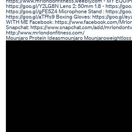
https://www.mrlondonfitness.weebly.com - MY EQUIPM
https://goo.gl/Y2LG8N Lens 2: 50mm 1.8 - https://goo
https://goo.gl/gFE5Z4 Microphone Stand : https://goo
https://goo.gl/aTFfs9 Boxing Gloves: https://goo.gl
WITH ME Facebook: https://www.facebook.com/Mrlon
Snapchat: https://www.snapchat.com/add/mrlondontv T
http://www.mrlondonfitness.com/
Mounjaro Protein Ideasmounjaro Mounjaroweightloss