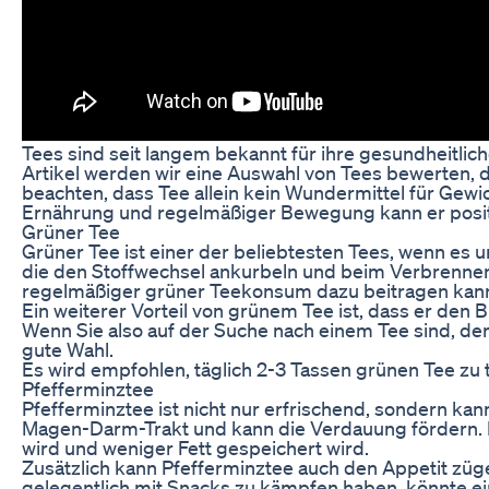
Tees sind seit langem bekannt für ihre gesundheitli
Artikel werden wir eine Auswahl von Tees bewerten, d
beachten, dass Tee allein kein Wundermittel für Gewi
Ernährung und regelmäßiger Bewegung kann er positi
Grüner Tee
Grüner Tee ist einer der beliebtesten Tees, wenn es u
die den Stoffwechsel ankurbeln und beim Verbrennen 
regelmäßiger grüner Teekonsum dazu beitragen kann,
Ein weiterer Vorteil von grünem Tee ist, dass er den 
Wenn Sie also auf der Suche nach einem Tee sind, der
gute Wahl.
Es wird empfohlen, täglich 2-3 Tassen grünen Tee zu t
Pfefferminztee
Pfefferminztee ist nicht nur erfrischend, sondern k
Magen-Darm-Trakt und kann die Verdauung fördern. D
wird und weniger Fett gespeichert wird.
Zusätzlich kann Pfefferminztee auch den Appetit züg
gelegentlich mit Snacks zu kämpfen haben, könnte ei