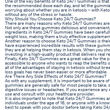
One of the key benefits of Keto 24/7 Gummies is that t
the recommended dose each day, and let the gummies 
worrying about whether you are in ketosis – with Keto
without any of the stress or hassle.
Why Should You Choose Keto 24/7 Gummies?
There are many reasons why Keto 24/7 Gummies are the
Not only are these gummies delicious and convenient,
ingredients in Keto 24/7 Gummies have been carefully 
weight loss, making them a truly effective supplement
Another reason to choose Keto 24/7 Gummies is thei
have experienced incredible results with these gummi
they are at helping them stay in ketosis. When you c
investing in a high-quality product that delivers real re
Finally, Keto 24/7 Gummies are a great value for the
accessible to anyone who wants to reap the benefits
all of the advantages of staying in ketosis without b
loss goals has never been easier or more affordable.
Are There Any Side Effects of Keto 24/7 Gummies?
As with any supplement, it is important to be aware o
gummies are generally safe for most people to take, 
digestive issues or headaches. If you experience any
use and consult with your healthcare provider.
It is also important to note that Keto 24/7 Gummies 
individuals under the age of 18, or anyone with a known 
best to speak with your doctor before taking Keto 24/