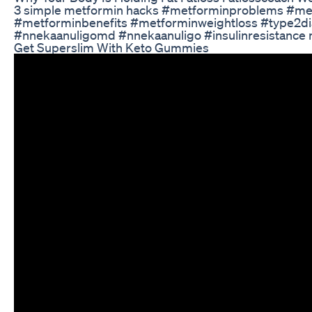
3 simple metformin hacks #metforminproblems #me
#metforminbenefits #metforminweightloss #type2di
#nnekaanuligomd #nnekaanuligo #insulinresistance m
Get Superslim With Keto Gummies