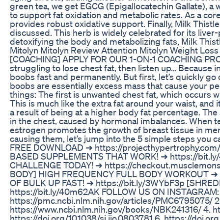
green tea, we get EGCG (Epigallocatechin Gallate), a w
to support fat oxidation and metabolic rates. As a co
provides robust oxidative support. Finally, Milk Thistl
discussed. This herb is widely celebrated for its liver-p
detoxifying the body and metabolizing fats, Milk Thistle
Mitolyn Mitolyn Review Attention Mitolyn Weight Los
[COACHING] APPLY FOR OUR 1-ON-1 COACHING PROGRAM
struggling to lose chest fat, then listen up… Because i
boobs fast and permanently. But first, let’s quickly 
boobs are essentially excess mass that cause your pe
things: The first is unwanted chest fat, which occurs
This is much like the extra fat around your waist, and it
a result of being at a higher body fat percentage. The
in the chest, caused by hormonal imbalances. When tes
estrogen promotes the growth of breast tissue in me
causing them, let’s jump into the 5 simple steps you
FREE DOWNLOAD ➜ https://projecthypertrophy.com
BASED SUPPLEMENTS THAT WORK! ➜ https://bit.l
CHALLENGE TODAY! ➜ https://checkout.musclemonst
BODY] HIGH FREQUENCY FULL BODY WORKOUT ➜ htt
OF BULK UP FAST! ➜ https://bit.ly/3WYbF3p [SH
https://bit.ly/40m62AK FOLLOW US ON INSTAGRAM: ➜
https://pmc.ncbi.nlm.nih.gov/articles/PMC6795075/ 
https://www.ncbi.nlm.nih.gov/books/NBK241316/ 4. h
https://doi.org/10.1038/sj.ijo.0803781 6. https://do