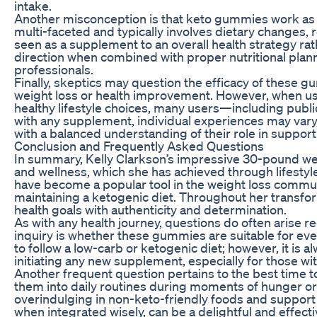
intake.
Another misconception is that keto gummies work as 
multi-faceted and typically involves dietary changes,
seen as a supplement to an overall health strategy rath
direction when combined with proper nutritional plann
professionals.
Finally, skeptics may question the efficacy of these 
weight loss or health improvement. However, when use
healthy lifestyle choices, many users—including publi
with any supplement, individual experiences may vary
with a balanced understanding of their role in support
Conclusion and Frequently Asked Questions
In summary, Kelly Clarkson’s impressive 30-pound wei
and wellness, which she has achieved through lifes
have become a popular tool in the weight loss communi
maintaining a ketogenic diet. Throughout her transfor
health goals with authenticity and determination.
As with any health journey, questions do often arise
inquiry is whether these gummies are suitable for ever
to follow a low-carb or ketogenic diet; however, it is 
initiating any new supplement, especially for those wit
Another frequent question pertains to the best time t
them into daily routines during moments of hunger or
overindulging in non-keto-friendly foods and support
when integrated wisely, can be a delightful and effecti