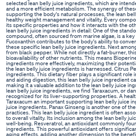
selected lean belly juice ingredients, which are inten
and a more efficient metabolism. The synergy of these 
supporting the body's natural processes, the lean bel
healthy weight management and vitality. Every compon
its specific properties and how it interacts with the o
lean belly juice ingredients in detail: One of the stand
compound, often sourced from marine algae, is a key 
Fucoxanthin contributes to the body's ability to conver
these specific lean belly juice ingredients. Next among
from black pepper. While not directly a fat-burner, thi
bioavailability of other nutrients. This means Bioperin
ingredients more effectively, maximizing their potentia
the lean belly juice ingredients is harnessed. Citrus Pec
ingredients. This dietary fiber plays a significant role 
and aiding digestion, this lean belly juice ingredien
making it a valuable addition to the lean belly juice in
lean belly juice ingredients, we find Taraxacum, or dande
recognized for its liver-supporting properties. A healt
Taraxacum an important supporting lean belly juice in
juice ingredients. Panax Ginseng is another one of the 
practices. This lean belly juice ingredient is often as
to overall vitality. Its inclusion among the lean belly
well-being. Resveratrol, an antioxidant commonly found
ingredients. This powerful antioxidant offers significa
aging effects, adding another dimension to the benefit