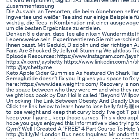
Zusammenfassung
Die Auswahl an Teesorten, die beim Abnehmen helfen k
Ingwertee und weißer Tee sind nur einige Beispiele fü
wichtig, die Tees in Kombination mit einer ausgew
um die besten Ergebnisse zu erzielen.
Denken Sie daran, dass Tee allein kein Wundermittel fü
Lebensweise sein. Experimentieren Sie mit verschied
Ihnen passt. Mit Geduld, Disziplin und der richtigen A
Fans Are Shocked By Jellyroll Stunning Weightloss T
Episode Resources: https://www.instagram.com/jaysh
https://x.com/jayshetty https://www.linkedin.com/in
http://jayshetty.me
Keto Apple Cider Gummies As Featured On Shark Tan
Semaglutide doesn’t fix you. It gives you space to fix 
here: https://www.idealweightrx.com/ Recovery is nonl
the space between who they were — and who they nev
weight loss book by Dan Hollis called "Beyond Willpo
Unlocking The Link Between Obesity And Deadly Dis
Click the link below to learn how to lose belly fat💪🏾
to lose weight and keep that curvy body. I've got Tips 
keep your figure... keep those curves. This video appli
hope you guys enjoyed this informative video trying to
Gym? Well I Created A "FREE" 4 Part Course To Help Y
http://bit.ly/MrLondon Business Inquires: Mrlon