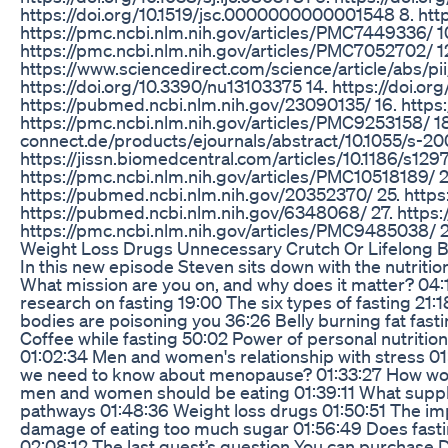
https://doi.org/10.1519/jsc.0000000000001548 8. http
https://pmc.ncbi.nlm.nih.gov/articles/PMC7449336/ 10
https://pmc.ncbi.nlm.nih.gov/articles/PMC7052702/ 1
https://www.sciencedirect.com/science/article/abs
https://doi.org/10.3390/nu13103375 14. https://doi.org
https://pubmed.ncbi.nlm.nih.gov/23090135/ 16. https:
https://pmc.ncbi.nlm.nih.gov/articles/PMC9253158/ 1
connect.de/products/ejournals/abstract/10.1055/s-20
https://jissn.biomedcentral.com/articles/10.1186/s12
https://pmc.ncbi.nlm.nih.gov/articles/PMC10518189/ 
https://pubmed.ncbi.nlm.nih.gov/20352370/ 25. https
https://pubmed.ncbi.nlm.nih.gov/6348068/ 27. https
https://pmc.ncbi.nlm.nih.gov/articles/PMC9485038/ 2
Weight Loss Drugs Unnecessary Crutch Or Lifelong B
In this new episode Steven sits down with the nutritio
What mission are you on, and why does it matter? 04
research on fasting 19:00 The six types of fasting 21:
bodies are poisoning you 36:26 Belly burning fat fast
Coffee while fasting 50:02 Power of personal nutrition
01:02:34 Men and women's relationship with stress 0
we need to know about menopause? 01:33:27 How wo
men and women should be eating 01:39:11 What suppl
pathways 01:48:36 Weight loss drugs 01:50:51 The imp
damage of eating too much sugar 01:56:49 Does fasti
02:08:12 The last guest’s question You can purchase Dr 