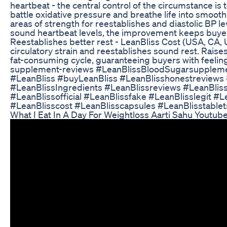
heartbeat - the central control of the circumstance is t
battle oxidative pressure and breathe life into smooth
areas of strength for reestablishes and diastolic BP l
sound heartbeat levels, the improvement keeps buyers
Reestablishes better rest - LeanBliss Cost (USA, CA, 
circulatory strain and reestablishes sound rest. Raise
fat-consuming cycle, guaranteeing buyers with feelin
supplement-reviews #LeanBlissBloodSugarsupplemen
#LeanBliss #buyLeanBliss #LeanBlisshonestreviews
#LeanBlissIngredients #LeanBlissreviews #LeanBlis
#LeanBlissofficial #LeanBlissfake #LeanBlisslegit 
#LeanBlisscost #LeanBlisscapsules #LeanBlisstablet
What I Eat In A Day For Weightloss Aarti Sahu Youtub