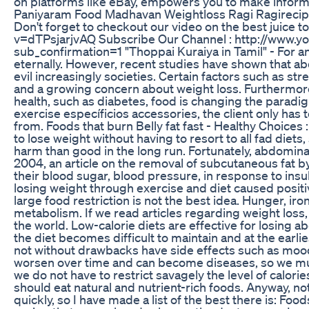
on platforms like eBay, empowers you to make inform
Paniyaram Food Madhavan Weightloss Ragi Ragirecip
Don't forget to checkout our video on the best juice 
v=dTPsjarjvAQ Subscribe Our Channel : http://ww
sub_confirmation=1 "Thoppai Kuraiya in Tamil" - For an
eternally. However, recent studies have shown that ab
evil increasingly societies. Certain factors such as str
and a growing concern about weight loss. Furthermore
health, such as diabetes, food is changing the parad
exercise específicios accessories, the client only has 
from. Foods that burn Belly fat fast - Healthy Choices :
to lose weight without having to resort to all fad die
harm than good in the long run. Fortunately, abdominal
2004, an article on the removal of subcutaneous fat by 
their blood sugar, blood pressure, in response to insu
losing weight through exercise and diet caused positi
large food restriction is not the best idea. Hunger, iro
metabolism. If we read articles regarding weight loss
the world. Low-calorie diets are effective for losing
the diet becomes difficult to maintain and at the earlie
not without drawbacks have side effects such as moo
worsen over time and can become diseases, so we must b
we do not have to restrict savagely the level of calo
should eat natural and nutrient-rich foods. Anyway, not 
quickly, so I have made a list of the best there is: Foo