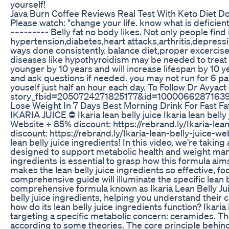
yourself!
Java Burn Coffee Reviews Real Test With Keto Diet D
Please watch: "change your life. know what is defici
~~~-~~-~- Belly fat no body likes. Not only people find 
hypertension,diabetes,heart attacks,arthritis,depressio
ways done consistently. balance diet,proper excercis
diseases like hypothyroidism may be needed to treat a
younger by 10 years and will increase lifespan by 10 y
and ask questions if needed. you may not run for 6 p
youself just half an hour each day. To Follow Dr Avya
story_fbid=2050724271825177&id=1000066287163
Lose Weight In 7 Days Best Morning Drink For Fast Fa
IKARIA JUICE ⛔ Ikaria lean belly juice Ikaria lean belly ju
Website + 85% discount: https://rebrand.ly/Ikaria-lea
discount: https://rebrand.ly/Ikaria-lean-belly-juice-
lean belly juice ingredients! In this video, we're taking
designed to support metabolic health and weight man
ingredients is essential to grasp how this formula aim
makes the lean belly juice ingredients so effective, 
comprehensive guide will illuminate the specific lean be
comprehensive formula known as Ikaria Lean Belly Juic
belly juice ingredients, helping you understand their c
how do its lean belly juice ingredients function? Ikaria
targeting a specific metabolic concern: ceramides. T
according to some theories. The core principle behind th