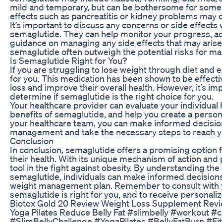
mild and temporary, but can be bothersome for some i
effects such as pancreatitis or kidney problems may 
It’s important to discuss any concerns or side effects
semaglutide. They can help monitor your progress, ad
guidance on managing any side effects that may arise. 
semaglutide often outweigh the potential risks for ma
Is Semaglutide Right for You?
If you are struggling to lose weight through diet and 
for you. This medication has been shown to be effect
loss and improve their overall health. However, it’s im
determine if semaglutide is the right choice for you.
Your healthcare provider can evaluate your individual 
benefits of semaglutide, and help you create a person
your healthcare team, you can make informed decisio
management and take the necessary steps to reach yo
Conclusion
In conclusion, semaglutide offers a promising option 
their health. With its unique mechanism of action and 
tool in the fight against obesity. By understanding the
semaglutide, individuals can make informed decisions 
weight management plan. Remember to consult with yo
semaglutide is right for you, and to receive personali
Biotox Gold 20 Review Weight Loss Supplement Rev
Yoga Pilates Reduce Belly Fat #slimbelly #workout
#SlimBellyChallenge #YogaPilates #BellyFatBurn #