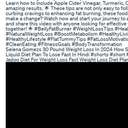
Learn how to include Apple Cider Vinegar, Turmeric, Qu
amazing results. 🌟 These tips are not only easy to fol
curbing cravings to enhancing fat burning, these foods
make a change? Watch now and start your journey to a h
and share this video with anyone looking for effective f
together! 🌟 #BellyFatBurner #WeightLossTips #Hea
#NaturalWeightLoss #BoostMetabolism #HealthyLivi
#HealthyLifestyle #FlatTummyTips #FatLossMotivat
#CleanEating #FitnessGoals #BodyTransformation
Selena Gomezs 30 Pound Weight Loss In 2024 How She
Liquid Diet Plan To Lose Fast In Hindi #shorts #short
Jadoo Diet For Weight Loss Fast Weight Loss Diet Pla