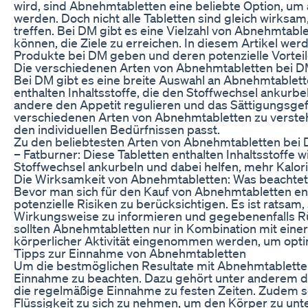
wird, sind Abnehmtabletten eine beliebte Option, um
werden. Doch nicht alle Tabletten sind gleich wirksam,
treffen. Bei DM gibt es eine Vielzahl von Abnehmtable
können, die Ziele zu erreichen. In diesem Artikel we
Produkte bei DM geben und deren potenzielle Vorteil
Die verschiedenen Arten von Abnehmtabletten bei 
Bei DM gibt es eine breite Auswahl an Abnehmtablette
enthalten Inhaltsstoffe, die den Stoffwechsel ankurb
andere den Appetit regulieren und das Sättigungsgefüh
verschiedenen Arten von Abnehmtabletten zu versteh
den individuellen Bedürfnissen passt.
Zu den beliebtesten Arten von Abnehmtabletten bei
– Fatburner: Diese Tabletten enthalten Inhaltsstoffe 
Stoffwechsel ankurbeln und dabei helfen, mehr Kalor
Die Wirksamkeit von Abnehmtabletten: Was beachtet
Bevor man sich für den Kauf von Abnehmtabletten ents
potenzielle Risiken zu berücksichtigen. Es ist ratsam,
Wirkungsweise zu informieren und gegebenenfalls R
sollten Abnehmtabletten nur in Kombination mit ei
körperlicher Aktivität eingenommen werden, um optim
Tipps zur Einnahme von Abnehmtabletten
Um die bestmöglichen Resultate mit Abnehmtabletten z
Einnahme zu beachten. Dazu gehört unter anderem d
die regelmäßige Einnahme zu festen Zeiten. Zudem s
Flüssigkeit zu sich zu nehmen, um den Körper zu un