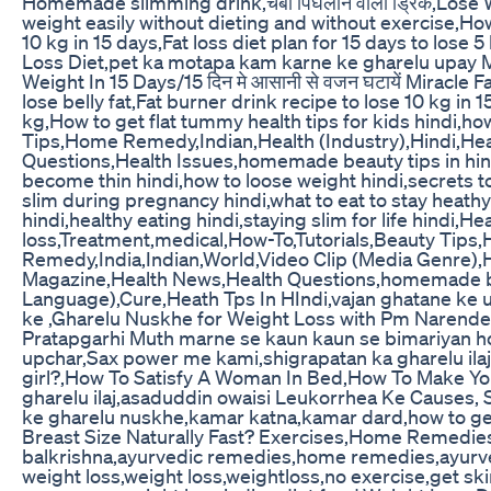
Homemade slimming drink,चर्बी पिघलाने वाला ड्रिंक,Lose W
weight easily without dieting and without exercise,How 
10 kg in 15 days,Fat loss diet plan for 15 days to lose 5
Loss Diet,pet ka motapa kam karne ke gharelu upay Mi
Weight In 15 Days/15 दिन मे आसानी से वजन घटायें Mirac
lose belly fat,Fat burner drink recipe to lose 10 kg in 1
kg,How to get flat tummy health tips for kids hindi,h
Tips,Home Remedy,Indian,Health (Industry),Hindi,He
Questions,Health Issues,homemade beauty tips in hind
become thin hindi,how to loose weight hindi,secrets to 
slim during pregnancy hindi,what to eat to stay heath
hindi,healthy eating hindi,staying slim for life hindi,H
loss,Treatment,medical,How-To,Tutorials,Beauty Tip
Remedy,India,Indian,World,Video Clip (Media Genre),He
Magazine,Health News,Health Questions,homemade be
Language),Cure,Heath Tps In HIndi,vajan ghatane ke up
ke ,Gharelu Nuskhe for Weight Loss with Pm Narend
Pratapgarhi Muth marne se kaun kaun se bimariyan hot
upchar,Sax power me kami,shigrapatan ka gharelu ilaj,
girl?,How To Satisfy A Woman In Bed,How To Make Your
gharelu ilaj,asaduddin owaisi Leukorrhea Ke Causes,
ke gharelu nuskhe,kamar katna,kamar dard,how to get
Breast Size Naturally Fast? Exercises,Home Remedi
balkrishna,ayurvedic remedies,home remedies,ayurved
weight loss,weight loss,weightloss,no exercise,get ski