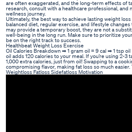
are often exaggerated, and the long-term effects of tak
research, consult with a healthcare professional, an
wellness journey.
Ultimately, the best way to achieve lasting weight loss
balanced diet, regular exercise, and lifestyle changes 
may provide a temporary boost, they are not a substit
well-being in the long run. Make sure to prioritize your
be on the right track to success.
Healthbeat Weight Loss Exercise
Oil Calories Breakdown ➡ 1 gram oil = 9 cal ➡ 1 tsp oil
oil adds 120 calories to your meal. If you’re using 2-3
1,000 extra calories, just from oil! Swapping to a cook
compromising flavor, making fat loss so much easier. T
Weightloss Fatloss Sidefatloss Motivation