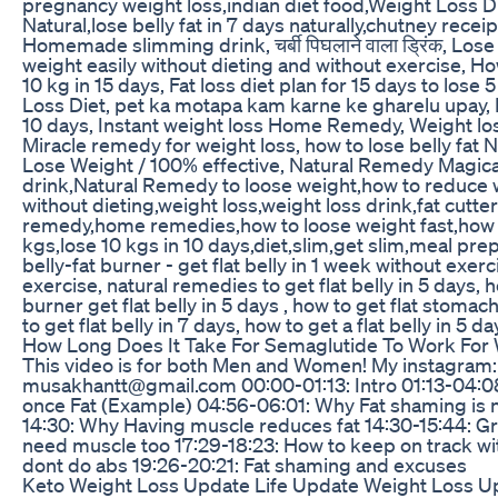
pregnancy weight loss,indian diet food,Weight Loss Die
Natural,lose belly fat in 7 days naturally,chutney recei
Homemade slimming drink, चर्बी पिघलाने वाला ड्रिंक, Lose 
weight easily without dieting and without exercise, How
10 kg in 15 days, Fat loss diet plan for 15 days to lose 
Loss Diet, pet ka motapa kam karne ke gharelu upay, H
10 days, Instant weight loss Home Remedy, Weight los
Miracle remedy for weight loss, how to lose belly fat 
Lose Weight / 100% effective, Natural Remedy Magica
drink,Natural Remedy to loose weight,how to reduce 
without dieting,weight loss,weight loss drink,fat cutte
remedy,home remedies,how to loose weight fast,how to 
kgs,lose 10 kgs in 10 days,diet,slim,get slim,meal pre
belly-fat burner - get flat belly in 1 week without exerci
exercise, natural remedies to get flat belly in 5 days, ho
burner get flat belly in 5 days , how to get flat stomac
to get flat belly in 7 days, how to get a flat belly in 5 da
How Long Does It Take For Semaglutide To Work For
This video is for both Men and Women! My instagra
musakhantt@gmail.com 00:00-01:13: Intro 01:13-04:08
once Fat (Example) 04:56-06:01: Why Fat shaming is ne
14:30: Why Having muscle reduces fat 14:30-15:44: G
need muscle too 17:29-18:23: How to keep on track wit
dont do abs 19:26-20:21: Fat shaming and excuses
Keto Weight Loss Update Life Update Weight Loss U