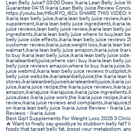
Lean Belly Juice? 03:00 Does Ikaria Lean Belly Juice 
Guarantee 04:15 Ikaria Lean Belly Juice Review Con
https://youtu.be/H6cRYQ_i6Cs SHARE THIS VIDEO: ht
ikaria lean belly juice,ikaria lean belly juice review,ikar
supplement,ikaria lean belly juice ingredients,ikaria lea
juice reviews,lean belly juice review,ikaria lean belly jui
ingredients,ikaria lean belly juice where to buy,lean be
belly juice side effects,ikaria lean belly juice reviews 20
customer review,ikaria juice,weight loss,ikaria lean bell
walmart,ikaria lean belly juice amazon,ikaria juice ikaria
to buy ikaria lean belly juice,ikaria lean belly juice side
ikarialeanbellyjuice,where can i buy ikaria lean belly jui
belly juice reviews amazon,where to buy ikaria juice,ika
juice webmd,ikaria lean belly juice reviews trustpilot,i
belly juice website,ikarialeanbellyjuice,the ikaria lean be
stores,ikarialeanbellyjuiceikarialeanbellyjuice,ikaria ju
juice,ikaria juice recipe,the ikaria juice reviews,ikaria j
amazon,ikariajuice ikariajuice,ikaria juice ingredients,i
juice,does ikaria juice work,the ikaria juice recipe,ikar
review,ikaria juice reviews and complaints,ikariajuice,th
on ikaria lean belly juice Ikaria Juice Review - Ikaria L
Reviews - Ikaria Juice
Best Glp1 Supplements For Weight Loss 2025 3 Clinic
🔥 Want to finally say goodbye to stubborn belly fat? I
foods that target belly fat, boost your metabolism, a