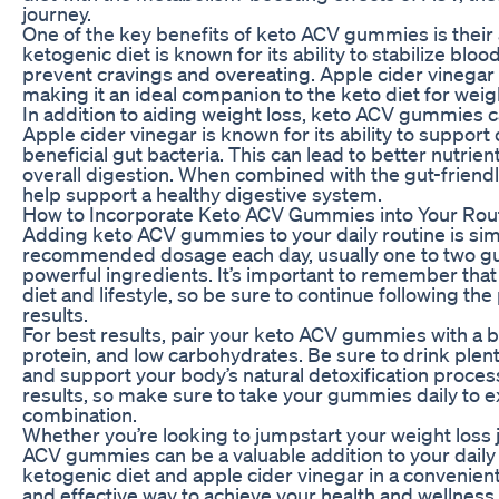
journey.
One of the key benefits of keto ACV gummies is their a
ketogenic diet is known for its ability to stabilize blo
prevent cravings and overeating. Apple cider vinegar 
making it an ideal companion to the keto diet for weigh
In addition to aiding weight loss, keto ACV gummies c
Apple cider vinegar is known for its ability to suppor
beneficial gut bacteria. This can lead to better nutri
overall digestion. When combined with the gut-friendl
help support a healthy digestive system.
How to Incorporate Keto ACV Gummies into Your Rou
Adding keto ACV gummies to your daily routine is sim
recommended dosage each day, usually one to two gum
powerful ingredients. It’s important to remember tha
diet and lifestyle, so be sure to continue following the
results.
For best results, pair your keto ACV gummies with a ba
protein, and low carbohydrates. Be sure to drink plen
and support your body’s natural detoxification proces
results, so make sure to take your gummies daily to ex
combination.
Whether you’re looking to jumpstart your weight loss 
ACV gummies can be a valuable addition to your daily
ketogenic diet and apple cider vinegar in a convenien
and effective way to achieve your health and wellness 