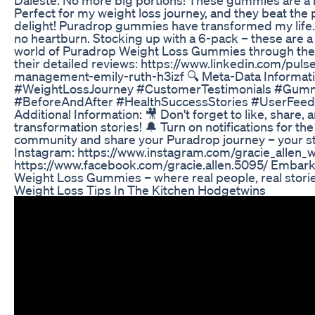
Perfect for my weight loss journey, and they beat the 
delight! Puradrop gummies have transformed my life.
no heartburn. Stocking up with a 6-pack – these are 
world of Puradrop Weight Loss Gummies through the ey
their detailed reviews: https://www.linkedin.com/pu
management-emily-ruth-h3izf 🔍 Meta-Data Informat
#WeightLossJourney #CustomerTestimonials #Gum
#BeforeAndAfter #HealthSuccessStories #UserFe
Additional Information: 🎥 Don't forget to like, share,
transformation stories! 🔔 Turn on notifications for th
community and share your Puradrop journey – your stor
Instagram: https://www.instagram.com/gracie_allen_w
https://www.facebook.com/gracie.allen.5095/ Embark 
Weight Loss Gummies – where real people, real storie
Weight Loss Tips In The Kitchen Hodgetwins