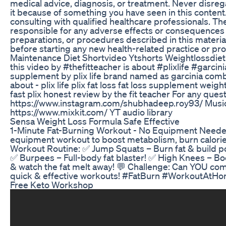
medical advice, diagnosis, or treatment. Never disreg
it because of something you have seen in this content.
consulting with qualified healthcare professionals. The
responsible for any adverse effects or consequences 
preparations, or procedures described in this materia
before starting any new health-related practice or pr
Maintenance Diet Shortvideo Ytshorts Weightlossdiet
this video by #thefitteacher is about #plixlife #garcini
supplement by plix life brand named as garcinia combog
about - plix life plix fat loss fat loss supplement weight
fast plix honest review by the fit teacher For any que
https://www.instagram.com/shubhadeep.roy93/ Musi
https://www.mixkit.com/ YT audio library
Sensa Weight Loss Formula Safe Effective
1-Minute Fat-Burning Workout - No Equipment Needed!
equipment workout to boost metabolism, burn calorie
Workout Routine: ✅ Jump Squats – Burn fat & build po
✅ Burpees – Full-body fat blaster! ✅ High Knees – Boo
& watch the fat melt away! 💬 Challenge: Can YOU co
quick & effective workouts! #FatBurn #WorkoutAt
Free Keto Workshop