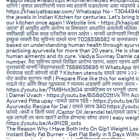
दागिने ! कुशल कारागिरांनी स्वतःच्या हातांनी घडवलेल्या अशा भांड्य
https://khasiyatbazaar.com/ Whatsapp No - 7304494
the jewels in Indian Kitchen for centuries. Let's bring 
our kitchen once again ! Website link - https://khas
उवाच" ही आयुर्वेद आणि आरोग्य या विषयवार आधारित असलेली मलिका आहे.
वर्षांपेक्षाही अधिक काळ प्रॅक्टीस करत आहेत। मानवी आरोग्याशी निगडीत
इच्छुक व्यक्ती वैद्य सुविनय दामले याना 7028538582 या क्रम
based on understanding human health through ayurv
practicing ayurveda for more than 20 years. He is sha
human ailments and its cure. Vaidya Suvinay Damle
number. वैद्य सुविनय दामले लिखित आरोग्य रहस्य, आहार रहस्य आणि ज
पुस्तकांची मागणी नोंदवण्यासाठी 7588655695 या WhatsApp क्रमांका
स्वयंपाक साठी कोणती भांडी ? Kitchen utensils दामले उवाच २
पोट कधीच सुटणार नाही | Prepare Rice like this for weig
वाढले पोट आणि शिक्षा गूढघ्याला ? व्यायाम अडचणी अणि त्यावर उपाय
https://youtu.be/71M8Hxt3tO4 डायबेटिक्स वर घरगुती उपाय लो
| Damel Uvach - https://youtu.be/8iS8dO2ttVk पित्त Acidity
Ayurved Pitta upay -दामले उवाच 155 - https://youtu.be/Sh
Ayurvedic Recipe for Dal / दामले उवाच 340 https://youtu
फायदे -कधी व किती घ्यावं /Castor Oil /erendel tel/दामले उव
भुक लागली तर काय खावं? बारीक होण्याचा सोप्पा उपाय | easy wei
https://youtu.be/Ax9N2B_octs
The Reason Why I Have Both Info On Glp1 Weight Los
Instant Belly Fat Burner - Get Flat Belly in 5 Days Wit