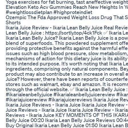
Yoga exercises for fat burning, tast aneffective weig
Elevation Keto Acv Gummies Reach New Heights In Y
#weightlossdietplan #highproteindiet
Ozempic The Fda Approved Weight Loss Drug That S
Shorts
Ikaria Juice Review - Ikaria Lean Belly Juice Real Revie
Lean Belly Juice : https://sortly.top/4ck1Fck ✅ Ikaria Le
Ikaria Lean Belly Juice? Ikaria Lean Belly Juice is a 
blend of superfoods. This powdered supplement offers
providing protective benefits against the harmful effec
issues such as high blood pressure, slow metabolism,
mechanisms of action for this dietary juice is its abili
to its intended purpose. It's worth noting that Ikaria L
ingredients, comprising only natural components. Beyon
product may also contribute to an increase in overall 
Juice? However, there have been reports of counterfeit
stores such as walmart, ebay and amazon. It is recom
through the official website. ✅ Ikaria Lean Belly Juice 
#ikarialeanbellyjuice #ikarialeanbellyjuicereview #ikar
#ikariajuicereview #ikariajuicereviews Ikaria Juice Re
Ikaria Juice Reviews - Ikaria Juice Ikaria Juice Review 
Juice Reviews - Ikaria Juice Ikaria Juice Review - Ikari
Reviews - Ikaria Juice KEY MOMENTS OF THIS IKARI
Belly Juice 00:20 Ikaria Lean Belly Juice Reviews 00:4
Buy Original Ikaria Lean Belly Juice 01:50 Ikaria Lean