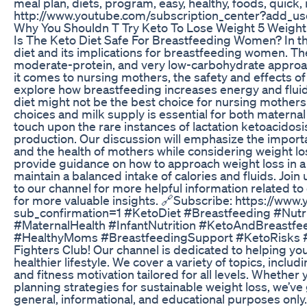
meal plan, diets, program, easy, healthy, foods, quick, 
http://www.youtube.com/subscription_center?add_us
Why You Shouldn T Try Keto To Lose Weight 5 Weight
Is The Keto Diet Safe For Breastfeeding Women? In thi
diet and its implications for breastfeeding women. The
moderate-protein, and very low-carbohydrate approac
it comes to nursing mothers, the safety and effects of 
explore how breastfeeding increases energy and fluid
diet might not be the best choice for nursing mother
choices and milk supply is essential for both maternal h
touch upon the rare instances of lactation ketoacidosi
production. Our discussion will emphasize the importan
and the health of mothers while considering weight lo
provide guidance on how to approach weight loss in a
maintain a balanced intake of calories and fluids. Join
to our channel for more helpful information related to 
for more valuable insights. 🔗Subscribe: https://ww
sub_confirmation=1 #KetoDiet #Breastfeeding #Nutr
#MaternalHealth #InfantNutrition #KetoAndBreastfe
#HealthyMoms #BreastfeedingSupport #KetoRisks #N
Fighters Club! Our channel is dedicated to helping y
healthier lifestyle. We cover a variety of topics, includ
and fitness motivation tailored for all levels. Whethe
planning strategies for sustainable weight loss, we’ve
general, informational, and educational purposes only. 