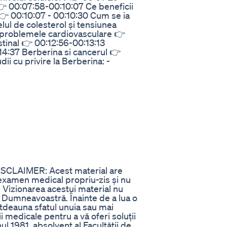
 00:07:58-00:10:07 Ce beneficii
👉 00:10:07 - 00:10:30 Cum se ia
lul de colesterol și tensiunea
i problemele cardiovasculare 👉
stinal 👉 00:12:56-00:13:13
:14:37 Berberina si cancerul 👉
dii cu privire la Berberina: -
ISCLAIMER: Acest material are
examen medical propriu-zis și nu
. Vizionarea acestui material nu
i Dumneavoastră. Înainte de a lua o
totdeauna sfatul unuia sau mai
ii medicale pentru a vă oferi soluții
ul 1981, absolvent al Facultății de