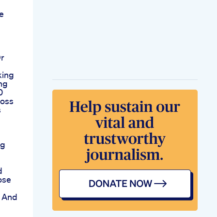
e
Dr
king
ng
0
Loss
s
og
d
ose
 And