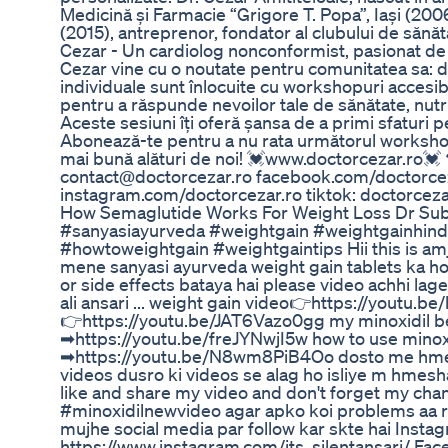
Medicină și Farmacie “Grigore T. Popa”, Iași (200
(2015), antreprenor, fondator al clubului de sănătat
Cezar - Un cardiolog nonconformist, pasionat de nu
Cezar vine cu o noutate pentru comunitatea sa: dat
individuale sunt înlocuite cu workshopuri accesibile,
pentru a răspunde nevoilor tale de sănătate, nutri
Aceste sesiuni îți oferă șansa de a primi sfaturi p
Abonează-te pentru a nu rata următorul workshop 
mai bună alături de noi! 💓www.doctorcezar.ro
contact@doctorcezar.ro facebook.com/doctorce
instagram.com/doctorcezar.ro tiktok: doctorceza
How Semaglutide Works For Weight Loss Dr Su
#sanyasiayurveda #weightgain #weightgainhind
#howtoweightgain #weightgaintips Hii this is amja
mene sanyasi ayurveda weight gain tablets ka hon
or side effects bataya hai please video achhi lage t
ali ansari ... weight gain video👉https://youtu
👉https://youtu.be/JAT6Vazo0gg my minoxidil b
➡https://youtu.be/freJYNwjI5w how to use minox
➡https://youtu.be/N8wm8PiB4Oo dosto me hmesh
videos dusro ki videos se alag ho isliye m hmes
like and share my video and don't forget my ch
#minoxidilnewvideo agar apko koi problems aa rah
mujhe social media par follow kar skte hai Instag
https://www.instagram.com/its_silentansari/ Fac