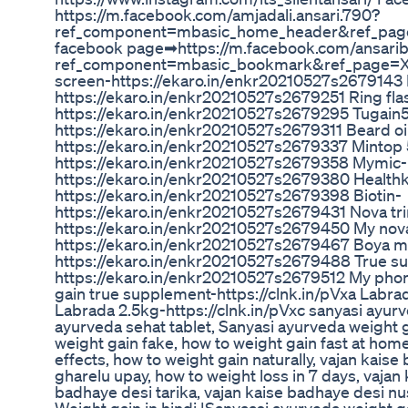
https://m.facebook.com/amjadali.ansari.790?
ref_component=mbasic_home_header&ref_pa
facebook page➡https://m.facebook.com/ansarib
ref_component=mbasic_bookmark&ref_page=XM
screen-https://ekaro.in/enkr20210527s2679143 
https://ekaro.in/enkr20210527s2679251 Ring flas
https://ekaro.in/enkr20210527s2679295 Tugain5
https://ekaro.in/enkr20210527s2679311 Beard oi
https://ekaro.in/enkr20210527s2679337 Mintop 
https://ekaro.in/enkr20210527s2679358 Mymic-
https://ekaro.in/enkr20210527s2679380 Healthka
https://ekaro.in/enkr20210527s2679398 Biotin-
https://ekaro.in/enkr20210527s2679431 Nova t
https://ekaro.in/enkr20210527s2679450 My nov
https://ekaro.in/enkr20210527s2679467 Boya m
https://ekaro.in/enkr20210527s2679488 True su
https://ekaro.in/enkr20210527s2679512 My phon
gain true supplement-https://clnk.in/pVxa Labrad
Labrada 2.5kg-https://clnk.in/pVxc sanyasi ayurv
ayurveda sehat tablet, Sanyasi ayurveda weight g
weight gain fake, how to weight gain fast at hom
effects, how to weight gain naturally, vajan kais
gharelu upay, how to weight loss in 7 days, vajan 
badhaye desi tarika, vajan kaise badhaye desi nu