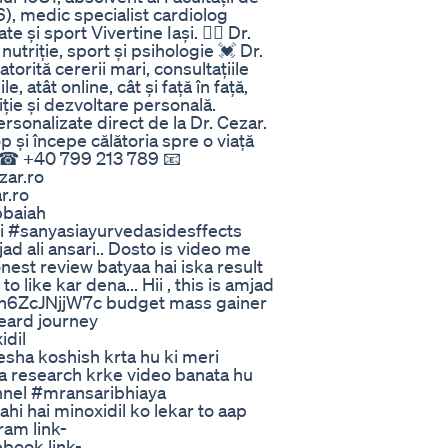
6), medic specialist cardiolog
e și sport Vivertine Iași. 👨‍⚕ Dr.
triție, sport și psihologie 💓 Dr.
orită cererii mari, consultațiile
 atât online, cât și față în față,
ție și dezvoltare personală.
ersonalizate direct de la Dr. Cezar.
și începe călătoria spre o viață
 ☎ +40 799 213 789 📧
zar.ro
r.ro
bbaiah
i #sanyasiayurvedasidesffects
d ali ansari.. Dosto is video me
est review batyaa hai iska result
o like kar dena... Hii , this is amjad
.be/h6ZcJNjjW7c budget mass gainer
eard journey
idil
a koshish krta hu ki meri
ha research krke video banata hu
annel #mransaribhiaya
i hai minoxidil ko lekar to aap
ram link-
ebook link-