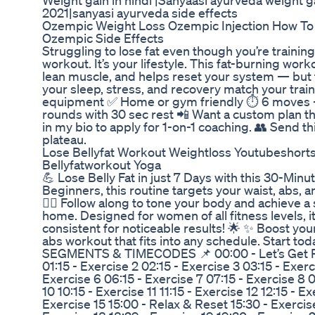
Weight gain in hindi |Sanyaasi ayurveda weight ga
2021|sanyasi ayurveda side effects
Ozempic Weight Loss Ozempic Injection How To 
Ozempic Side Effects
Struggling to lose fat even though you’re training
workout. It’s your lifestyle. This fat-burning work
lean muscle, and helps reset your system — but
your sleep, stress, and recovery match your train
equipment ✅ Home or gym friendly ⏱️ 6 moves 
rounds with 30 sec rest 📲 Want a custom plan that 
in my bio to apply for 1-on-1 coaching. 👥 Send th
plateau.
Lose Bellyfat Workout Weightloss Youtubeshorts
Bellyfatworkout Yoga
💪 Lose Belly Fat in just 7 Days with this 30-Min
Beginners, this routine targets your waist, abs, 
🏋️‍♀️ Follow along to tone your body and achieve a
home. Designed for women of all fitness levels, it’
consistent for noticeable results! 🌟 ✨ Boost your
abs workout that fits into any schedule. Start to
SEGMENTS & TIMECODES 📌 00:00 - Let’s Get Re
01:15 - Exercise 2 02:15 - Exercise 3 03:15 - Exerc
Exercise 6 06:15 - Exercise 7 07:15 - Exercise 8 0
10 10:15 - Exercise 11 11:15 - Exercise 12 12:15 - Ex
Exercise 15 15:00 - Relax & Reset 15:30 - Exercise