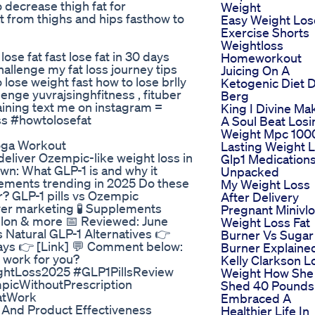
 decrease thigh fat for
Weight
t from thighs and hips fasthow to
Easy Weight Los
Exercise Shorts
Weightloss
lose fat fast lose fat in 30 days
Homeworkout
challenge my fat loss journey tips
Juicing On A
lose weight fast how to lose brlly
Ketogenic Diet 
lenge yuvrajsinghfitness , fituber
Berg
 training text me on instagram =
King I Divine Ma
oss #howtolosefat
A Soul Beat Losi
Weight Mpc 100
oga Workout
Lasting Weight 
eliver Ozempic-like weight loss in
Glp1 Medication
down: What GLP-1 is and why it
Unpacked
lements trending in 2025 Do these
My Weight Loss
r? GLP-1 pills vs Ozempic
After Delivery
ever marketing 🧪 Supplements
Pregnant Minivl
elon & more 📅 Reviewed: June
Weight Loss Fat
Natural GLP-1 Alternatives 👉
Burner Vs Sugar
Days 👉 [Link] 💬 Comment below:
Burner Explaine
 work for you?
Kelly Clarkson L
htLoss2025 #GLP1PillsReview
Weight How She
icWithoutPrescription
Shed 40 Pounds
atWork
Embraced A
 And Product Effectiveness
Healthier Life In