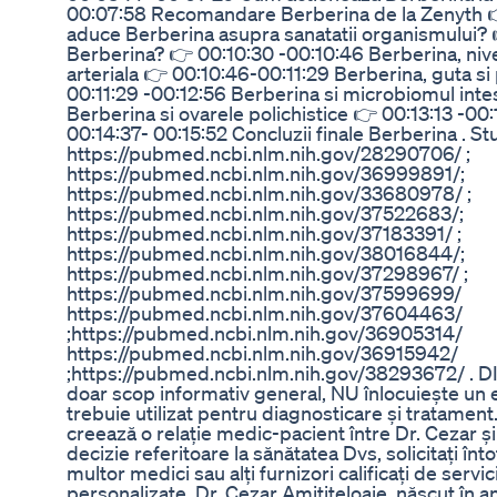
00:07:58 Recomandare Berberina de la Zenyth 
aduce Berberina asupra sanatatii organismului? 
Berberina? 👉 00:10:30 -00:10:46 Berberina, nive
arteriala 👉 00:10:46-00:11:29 Berberina, guta s
00:11:29 -00:12:56 Berberina si microbiomul inte
Berberina si ovarele polichistice 👉 00:13:13 -00
00:14:37- 00:15:52 Concluzii finale Berberina . Stu
https://pubmed.ncbi.nlm.nih.gov/28290706/ ;
https://pubmed.ncbi.nlm.nih.gov/36999891/;
https://pubmed.ncbi.nlm.nih.gov/33680978/ ;
https://pubmed.ncbi.nlm.nih.gov/37522683/;
https://pubmed.ncbi.nlm.nih.gov/37183391/ ;
https://pubmed.ncbi.nlm.nih.gov/38016844/;
https://pubmed.ncbi.nlm.nih.gov/37298967/ ;
https://pubmed.ncbi.nlm.nih.gov/37599699/
https://pubmed.ncbi.nlm.nih.gov/37604463/
;https://pubmed.ncbi.nlm.nih.gov/36905314/
https://pubmed.ncbi.nlm.nih.gov/36915942/
;https://pubmed.ncbi.nlm.nih.gov/38293672/ . D
doar scop informativ general, NU înlocuiește un 
trebuie utilizat pentru diagnosticare și tratament
creează o relație medic-pacient între Dr. Cezar ș
decizie referitoare la sănătatea Dvs, solicitați în
multor medici sau alți furnizori calificați de servic
personalizate. Dr. Cezar Amititeloaie, născut în an