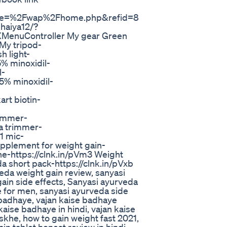
ge=%2Fwap%2Fhome.php&refid=8
haiya12/?
enuController My gear Green
My tripod-
h light-
% minoxidil-
l-
5% minoxidil-
rt biotin-
rimmer-
a trimmer-
1 mic-
pplement for weight gain-
e-https://clnk.in/pVm3 Weight
a short pack-https://clnk.in/pVxb
eda weight gain review, sanyasi
ain side effects, Sanyasi ayurveda
e for men, sanyasi ayurveda side
e badhaye, vajan kaise badhaye
kaise badhaye in hindi, vajan kaise
skhe, how to gain weight fast 2021,