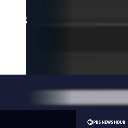
leading
 and