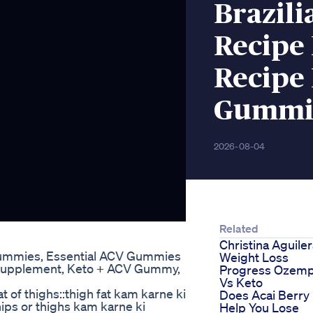
Brazili
Recipe
Recipe
Gummi
2026-08-04
Related
Christina Aguile
Gummies, Essential ACV Gummies
Weight Loss
Supplement, Keto + ACV Gummy,
Progress Ozemp
Vs Keto
t of thighs::thigh fat kam karne ki
Does Acai Berry
ips or thighs kam karne ki
Help You Lose