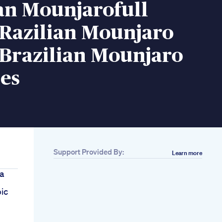
an Mounjarofull
 Razilian Mounjaro
 Brazilian Mounjaro
es
Support Provided By:
Learn more
ra
ic