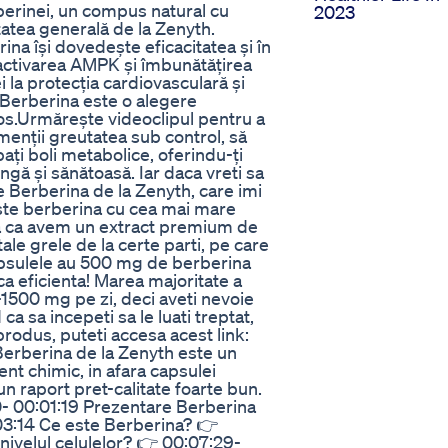
rberinei, un compus natural cu
2023
atea generală de la Zenyth.
ina își dovedește eficacitatea și în
 activarea AMPK și îmbunătățirea
i la protecția cardiovasculară și
, Berberina este o alegere
tos.Urmărește videoclipul pentru a
menții greutatea sub control, să
ți boli metabolice, oferindu-ți
lungă și sănătoasă. Iar daca vreti sa
 Berberina de la Zenyth, care imi
Este berberina cu cea mai mare
ta ca avem un extract premium de
ale grele de la certe parti, pe care
Capsulele au 500 mg de berberina
ca eficienta! Marea majoritate a
-1500 mg pe zi, deci aveti nevoie
a sa incepeti sa le luati treptat,
produs, puteti accesa acest link:
erberina de la Zenyth este un
ent chimic, in afara capsulei
un raport pret-calitate foarte bun.
0- 00:01:19 Prezentare Berberina
:03:14 Ce este Berberina? 👉
ivelul celulelor? 👉 00:07:29-