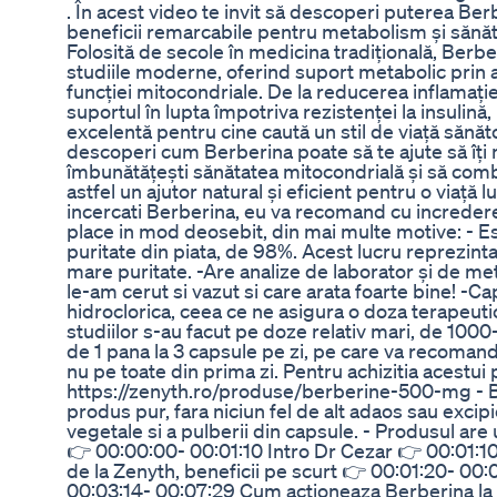
. În acest video te invit să descoperi puterea Be
beneficii remarcabile pentru metabolism și sănăt
Folosită de secole în medicina tradițională, Berber
studiile moderne, oferind suport metabolic prin
funcției mitocondriale. De la reducerea inflamație
suportul în lupta împotriva rezistenței la insulină
excelentă pentru cine caută un stil de viață sănă
descoperi cum Berberina poate să te ajute să îți 
îmbunătățești sănătatea mitocondrială și să comba
astfel un ajutor natural și eficient pentru o viață 
incercati Berberina, eu va recomand cu incredere
place in mod deosebit, din mai multe motive: - 
puritate din piata, de 98%. Acest lucru reprezin
mare puritate. -Are analize de laborator și de met
le-am cerut si vazut si care arata foarte bine! -
hidroclorica, ceea ce ne asigura o doza terapeuti
studiilor s-au facut pe doze relativ mari, de 1000
de 1 pana la 3 capsule pe zi, pe care va recomand c
nu pe toate din prima zi. Pentru achizitia acestui 
https://zenyth.ro/produse/berberine-500-mg - B
produs pur, fara niciun fel de alt adaos sau excipi
vegetale si a pulberii din capsule. - Produsul are 
👉 00:00:00- 00:01:10 Intro Dr Cezar 👉 00:01:1
de la Zenyth, beneficii pe scurt 👉 00:01:20- 00
00:03:14- 00:07:29 Cum actioneaza Berberina la n