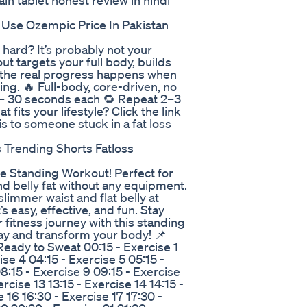
in tablet honest review in hindi
Use Ozempic Price In Pakistan
 hard? It’s probably not your
out targets your full body, builds
 the real progress happens when
ing. 🔥 Full-body, core-driven, no
– 30 seconds each 🔁 Repeat 2–3
fits your lifestyle? Click the link
is to someone stuck in a fat loss
 Trending Shorts Fatloss
ute Standing Workout! Perfect for
and belly fat without any equipment.
 slimmer waist and flat belly at
s easy, effective, and fun. Stay
 fitness journey with this standing
day and transform your body! 📌
ady to Sweat 00:15 - Exercise 1
ise 4 04:15 - Exercise 5 05:15 -
8:15 - Exercise 9 09:15 - Exercise
ercise 13 13:15 - Exercise 14 14:15 -
 16 16:30 - Exercise 17 17:30 -