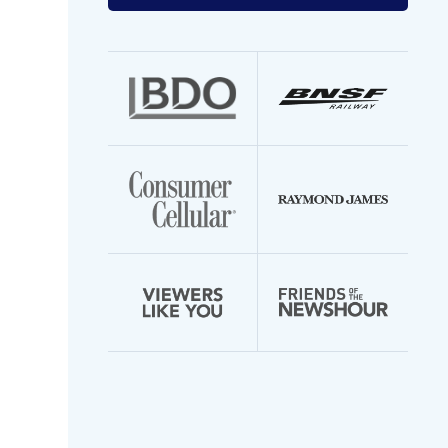
your
email
address