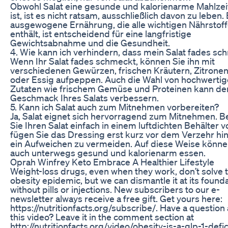
Obwohl Salat eine gesunde und kalorienarme Mahlzei
ist, ist es nicht ratsam, ausschließlich davon zu leben.
ausgewogene Ernährung, die alle wichtigen Nährstof
enthält, ist entscheidend für eine langfristige
Gewichtsabnahme und die Gesundheit.
4. Wie kann ich verhindern, dass mein Salat fades s
Wenn Ihr Salat fades schmeckt, können Sie ihn mit
verschiedenen Gewürzen, frischen Kräutern, Zitronen
oder Essig aufpeppen. Auch die Wahl von hochwerti
Zutaten wie frischem Gemüse und Proteinen kann de
Geschmack Ihres Salats verbessern.
5. Kann ich Salat auch zum Mitnehmen vorbereiten?
Ja, Salat eignet sich hervorragend zum Mitnehmen. B
Sie Ihren Salat einfach in einem luftdichten Behälter 
fügen Sie das Dressing erst kurz vor dem Verzehr hi
ein Aufweichen zu vermeiden. Auf diese Weise könne
auch unterwegs gesund und kalorienarm essen.
Oprah Winfrey Keto Embrace A Healthier Lifestyle
Weight-loss drugs, even when they work, don’t solve 
obesity epidemic, but we can dismantle it at its found
without pills or injections. New subscribers to our e-
newsletter always receive a free gift. Get yours here:
https://nutritionfacts.org/subscribe/. Have a question
this video? Leave it in the comment section at
http://nutritionfacts.org/video/obesity-is-a-glp-1-defi