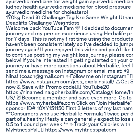
ayurvedic medicine for weight gain ayurvedic medicin
kidney health ayurvedic medicine for blood pressure
ayurvedic medicine for cholesterol
170kg Deadlift Challange Tag Kro Same Weight Utha
Deadlifts Challange Weightloss
Welcome back YouTube Fam 💛 I decided to docume
journey and my person experience using Herbalife p
for 7 days. This is not my first time using the products
haven’t been consistent lately so I’ve decided to jump
journey again! If you enjoyed this video and you’d like
to continue posting my weight loss journey, please 
below! If you’re interested in getting started on your 
journey or have more questions about Herbalife, feel 
send me a message on Instagram or email me at: 📲
Ninafitcoach@gmail.com ✨Follow me on Instagram👇🏼
https://www.instagram.com/jess_explainsitall/ ⚠️Get 
now & Save with Promo code👉🏼 YouTube20
https://ninamedina.goherbalife.com/Catalog/Home/I
US/ 🚨Become a member and save even more! Go to
https://www.myherbalife.com Click on “Join Herbalife”
sponsor ID# 10XY151150 First 3 letters of my last na
**Consumers who use Herbalife Formula 1 twice per 
part of a healthy lifestyle can generally expect to lose
0.5 to 1 pound per week.** ✨Track your Calories with
MyFitnessPal👇🏼 https://www.myfitnesspal.com