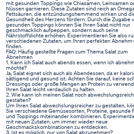
mit gesunden Toppings wie Chiasamen, Leinsamen o
Nüssen garnieren. Diese Zutaten sind reich an Omeg
Fettsäuren, die entzündungshemmend wirken und di
Gesundheit des Herzens fördern. Durch die Zugabe 
gesunden Toppings können Sie Ihren Salat nicht nur
geschmacklich aufpeppen, sondern auch seine
Nährstoffdichte erhöhen. Experimentieren Sie also ru
verschiedenen Zutaten, um Ihren perfekten Abnehm-
finden.
FAQ: Häufig gestellte Fragen zum Thema Salat zum
Abnehmen
1. Kann ich Salat auch abends essen, wenn ich abneh
möchte?
Ja, Salat eignet sich auch als Abendessen, da er kalor
sättigend und gesund ist. Achten Sie darauf, keine s
Dressings oder große Mengen an Protein zu verwen
Ihren Salat leicht verdaulich zu halten.
2. Wie kann ich meinen Salat noch abwechslungsreic
gestalten?
Um Ihren Salat abwechslungsreicher zu gestalten, k
Sie verschiedene Gemüsesorten, Proteine, gesunde F
und Toppings miteinander kombinieren. Experimenti
mit neuen Zutaten, um immer wieder neue
Geschmackskombinationen zu entdecken.
3. Ist es möglich, nur von Salat abzunehmen?