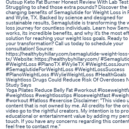
Outsup Keto Fat Burner Honest Review With Lab Test
Struggling to shed those extra pounds? Discover the l
changing benefits of Semaglutide for Weight Loss in 
and Wylie, TX. Backed by science and designed for
sustainable results, Semaglutide is transforming the 
loss journey for countless individuals. Learn how Sem
works, its incredible benefits, and why it’s the most ef
solution for reaching your weight loss goals. Ready to 
your transformation? Call us today to schedule your
consultation! Source:
https://healthybyhillary.com/semaglutide-weight-loss
tx/ Website: https://healthybyhillary.com/ #Semagluti
#WeightLoss #PlanoTX #WylieTX #WeightLossJour
#SemaglutideForWeightLoss #WeightLossSuccess
#PlanoWeightLoss #WylieWeightLoss #HealthGoals
Weightloss Drugs Could Reduce Risk Of Overdoses 
Study Says
Yoga Pilates Reduce Belly Fat #workout #loseweightf
#weightloss #weightlosstips #loseweightfast #weigh
#workout #fatloss #exercise Disclaimer: "This video 
content that is not owned by me. All credits for the ori
video go to the rightful creators. My intention is to pr
educational or entertainment value by adding my per
touch. If you have any concerns regarding this conten
feel free to contact me."