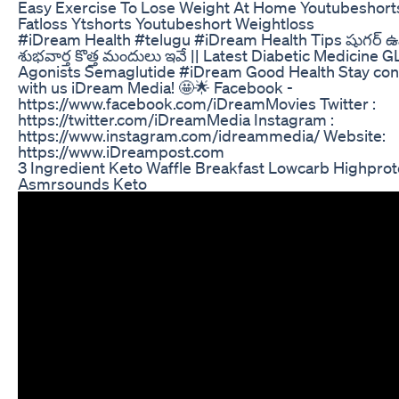
Easy Exercise To Lose Weight At Home Youtubeshort
Fatloss Ytshorts Youtubeshort Weightloss
#iDream Health #telugu #iDream Health Tips షుగర్ ఉన్
శుభవార్త కొత్త మందులు ఇవే || Latest Diabetic Medicine G
Agonists Semaglutide #iDream Good Health Stay co
with us iDream Media! 🤩🌟 Facebook -
https://www.facebook.com/iDreamMovies Twitter :
https://twitter.com/iDreamMedia Instagram :
https://www.instagram.com/idreammedia/ Website:
https://www.iDreampost.com
3 Ingredient Keto Waffle Breakfast Lowcarb Highprot
Asmrsounds Keto