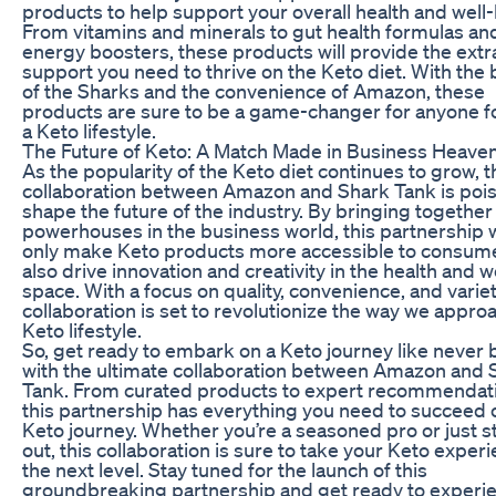
products to help support your overall health and well
From vitamins and minerals to gut health formulas an
energy boosters, these products will provide the extr
support you need to thrive on the Keto diet. With the
of the Sharks and the convenience of Amazon, these
products are sure to be a game-changer for anyone f
a Keto lifestyle.
The Future of Keto: A Match Made in Business Heave
As the popularity of the Keto diet continues to grow, t
collaboration between Amazon and Shark Tank is poi
shape the future of the industry. By bringing together
powerhouses in the business world, this partnership w
only make Keto products more accessible to consum
also drive innovation and creativity in the health and 
space. With a focus on quality, convenience, and variety
collaboration is set to revolutionize the way we appro
Keto lifestyle.
So, get ready to embark on a Keto journey like never 
with the ultimate collaboration between Amazon and 
Tank. From curated products to expert recommendat
this partnership has everything you need to succeed 
Keto journey. Whether you’re a seasoned pro or just s
out, this collaboration is sure to take your Keto exper
the next level. Stay tuned for the launch of this
groundbreaking partnership and get ready to experi