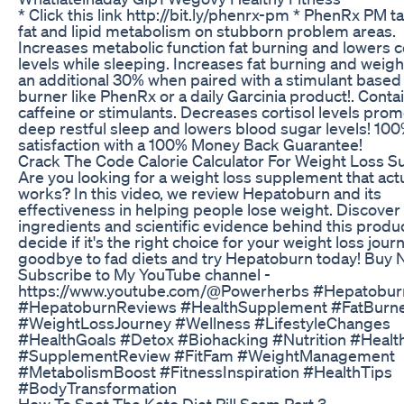
* Click this link http://bit.ly/phenrx-pm * PhenRx PM t
fat and lipid metabolism on stubborn problem areas.
Increases metabolic function fat burning and lowers c
levels while sleeping. Increases fat burning and weigh
an additional 30% when paired with a stimulant based 
burner like PhenRx or a daily Garcinia product!. Conta
caffeine or stimulants. Decreases cortisol levels pro
deep restful sleep and lowers blood sugar levels! 10
satisfaction with a 100% Money Back Guarantee!
Crack The Code Calorie Calculator For Weight Loss S
Are you looking for a weight loss supplement that actu
works? In this video, we review Hepatoburn and its
effectiveness in helping people lose weight. Discover
ingredients and scientific evidence behind this produ
decide if it's the right choice for your weight loss jour
goodbye to fad diets and try Hepatoburn today! Buy 
Subscribe to My YouTube channel -
https://www.youtube.com/@Powerherbs #Hepatobur
#HepatoburnReviews #HealthSupplement #FatBurn
#WeightLossJourney #Wellness #LifestyleChanges
#HealthGoals #Detox #Biohacking #Nutrition #Healt
#SupplementReview #FitFam #WeightManagement
#MetabolismBoost #FitnessInspiration #HealthTips
#BodyTransformation
How To Spot The Keto Diet Pill Scam Part 3