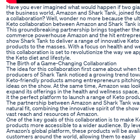
Have you ever imagined what would happen if two gia
the business world, Amazon and Shark Tank, joined fo
a collaboration? Well, wonder no more because the ul
Keto collaboration between Amazon and Shark Tank is
This groundbreaking partnership brings together the
commerce powerhouse Amazon and the hit entrepren
show Shark Tank to deliver a range of innovative Keto
products to the masses. With a focus on health and we
this collaboration is set to revolutionize the way we a
the Keto diet and lifestyle.
The Birth of a Game-Changing Collaboration
The idea for this collaboration first came about when 
producers of Shark Tank noticed a growing trend tow
Keto-friendly products among entrepreneurs pitching
ideas on the show. At the same time, Amazon was loo
expand its offerings in the health and wellness space
it the perfect platform to launch a range of Keto produ
The partnership between Amazon and Shark Tank wa
natural fit, combining the innovative spirit of the show
vast reach and resources of Amazon.
One of the key goals of this collaboration is to make K
products more accessible to a wider audience. By lev
Amazon’s global platform, these products will be avail
customers around the world, allowing them to easily