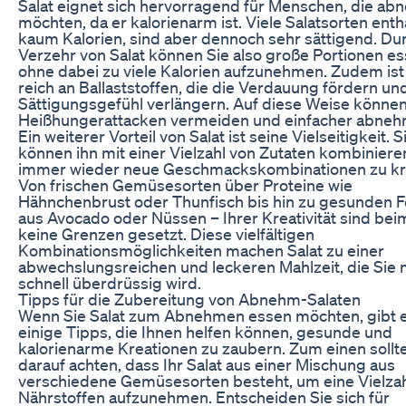
Salat eignet sich hervorragend für Menschen, die a
möchten, da er kalorienarm ist. Viele Salatsorten enth
kaum Kalorien, sind aber dennoch sehr sättigend. Du
Verzehr von Salat können Sie also große Portionen es
ohne dabei zu viele Kalorien aufzunehmen. Zudem ist 
reich an Ballaststoffen, die die Verdauung fördern un
Sättigungsgefühl verlängern. Auf diese Weise können
Heißhungerattacken vermeiden und einfacher abneh
Ein weiterer Vorteil von Salat ist seine Vielseitigkeit. S
können ihn mit einer Vielzahl von Zutaten kombiniere
immer wieder neue Geschmackskombinationen zu kr
Von frischen Gemüsesorten über Proteine wie
Hähnchenbrust oder Thunfisch bis hin zu gesunden F
aus Avocado oder Nüssen – Ihrer Kreativität sind bei
keine Grenzen gesetzt. Diese vielfältigen
Kombinationsmöglichkeiten machen Salat zu einer
abwechslungsreichen und leckeren Mahlzeit, die Sie n
schnell überdrüssig wird.
Tipps für die Zubereitung von Abnehm-Salaten
Wenn Sie Salat zum Abnehmen essen möchten, gibt 
einige Tipps, die Ihnen helfen können, gesunde und
kalorienarme Kreationen zu zaubern. Zum einen sollt
darauf achten, dass Ihr Salat aus einer Mischung aus
verschiedene Gemüsesorten besteht, um eine Vielzah
Nährstoffen aufzunehmen. Entscheiden Sie sich für