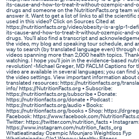
its-cause-and-how-to-treat-it-without-ozempic-and-o
drugs and someone on the NutritionFacts.org team will
answer it. Want to get a list of links to all the scientifi
used in this video? Click on Sources Cited at
https://nutritionfacts.org/video/obesity-is-a-glp-1-def
its-cause-and-how-to-treat-it-without-ozempic-and-o
drugs. You’ll also find a transcript and acknowledgem
the video, my blog and speaking tour schedule, and a
way to search (by translated language even) through 
videos spanning more than 2,000 health topics. Thank
watching. I hope you’ll join in the evidence-based nutr
revolution! -Michael Greger, MD FACLM Captions for t
video are available in several languages; you can find 
the video settings. View important information about 
translated resources: https://nutritionfacts.org/transl
info/ https://NutritionFacts.org • Subscribe:
https://nutritionfacts.org/subscribe • Donate:
https://nutritionfacts.org/donate • Podcast :
https://nutritionfacts.org/audio • Books:
https://nutritionfacts.org/books • Shop: https://drgreg
Facebook: https://www.facebook.com/NutritionFacts.o
Twitter: https://twitter.com/nutrition_facts • Instagram
https://www.instagram.com/nutrition_facts_org
Whatieatinaday Ozempic Mounjaro Weightloss Fyp
Whatiateinaday Glp1 Wegovy Healthy Fitness