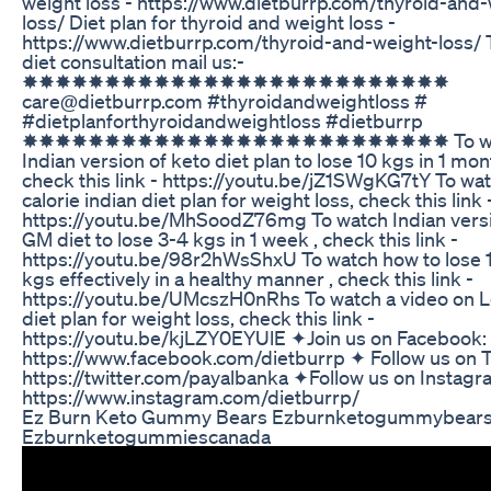
weight loss - https://www.dietburrp.com/thyroid-and-
loss/ Diet plan for thyroid and weight loss -
https://www.dietburrp.com/thyroid-and-weight-loss/ 
diet consultation mail us:-
✸✸✸✸✸✸✸✸✸✸✸✸✸✸✸✸✸✸✸✸✸✸✸✸✸✸
care@dietburrp.com #thyroidandweightloss #
#dietplanforthyroidandweightloss #dietburrp
✸✸✸✸✸✸✸✸✸✸✸✸✸✸✸✸✸✸✸✸✸✸✸✸✸✸ To wa
Indian version of keto diet plan to lose 10 kgs in 1 mon
check this link - https://youtu.be/jZ1SWgKG7tY To wa
calorie indian diet plan for weight loss, check this link 
https://youtu.be/MhSoodZ76mg To watch Indian versi
GM diet to lose 3-4 kgs in 1 week , check this link -
https://youtu.be/98r2hWsShxU To watch how to lose 1
kgs effectively in a healthy manner , check this link -
https://youtu.be/UMcszH0nRhs To watch a video on 
diet plan for weight loss, check this link -
https://youtu.be/kjLZY0EYUlE ✦Join us on Facebook:
https://www.facebook.com/dietburrp ✦ Follow us on T
https://twitter.com/payalbanka ✦Follow us on Instagr
https://www.instagram.com/dietburrp/
Ez Burn Keto Gummy Bears Ezburnketogummybears
Ezburnketogummiescanada