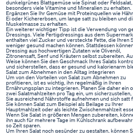
dunkelgrünes Blattgemüse wie Spinat oder Feldsalat
besonders viele Vitamine und Mineralien zu erhalten.
Ergänzen Sie Ihr Gemüse mit Proteinquellen wie Häh
Ei oder Kichererbsen, um lange satt zu bleiben und d
Muskelmasse zu erhalten.
Ein weiterer wichtiger Tipp ist die Verwendung von 
Dressings. Viele Fertigdressings aus dem Supermark
enthalten viel Zucker und versteckte Fette, die Ihren S
weniger gesund machen können. Stattdessen können 
Dressing aus hochwertigen Zutaten wie Olivenöl,
Zitronensaft, Senf und Kräutern selbst zubereiten. Au
Weise können Sie den Geschmack Ihres Salats kontro
und sicherstellen, dass er gesund und kalorienarm ble
Salat zum Abnehmen in den Alltag integrieren
Um von den Vorteilen von Salat zum Abnehmen zu
profitieren, ist es wichtig, ihn regelmäßig in Ihren
Ernährungsplan zu integrieren. Planen Sie daher ein 
zwei Salatmahlzeiten pro Tag ein, um sicherzustellen,
Sie ausreichend Nährstoffe aufnehmen und sich satt f
Sie können Salat zum Beispiel als Beilage zu Ihrer
Hauptmahlzeit oder als leichte Zwischenmahlzeit ess
Wenn Sie Salat in größeren Mengen zubereiten, könn
ihn auch für mehrere Tage im Kühlschrank aufbewah
so Zeit sparen.
Um Ihren Salat noch gesünder zu gestalten, können S