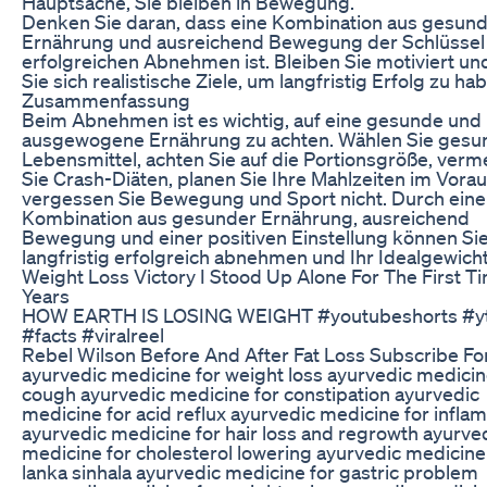
Hauptsache, Sie bleiben in Bewegung.
Denken Sie daran, dass eine Kombination aus gesun
Ernährung und ausreichend Bewegung der Schlüsse
erfolgreichen Abnehmen ist. Bleiben Sie motiviert un
Sie sich realistische Ziele, um langfristig Erfolg zu ha
Zusammenfassung
Beim Abnehmen ist es wichtig, auf eine gesunde und
ausgewogene Ernährung zu achten. Wählen Sie gesu
Lebensmittel, achten Sie auf die Portionsgröße, verm
Sie Crash-Diäten, planen Sie Ihre Mahlzeiten im Vora
vergessen Sie Bewegung und Sport nicht. Durch eine
Kombination aus gesunder Ernährung, ausreichend
Bewegung und einer positiven Einstellung können Si
langfristig erfolgreich abnehmen und Ihr Idealgewicht
Weight Loss Victory I Stood Up Alone For The First Ti
Years
HOW EARTH IS LOSING WEIGHT #youtubeshorts #yt
#facts #viralreel
Rebel Wilson Before And After Fat Loss Subscribe Fo
ayurvedic medicine for weight loss ayurvedic medicin
cough ayurvedic medicine for constipation ayurvedic
medicine for acid reflux ayurvedic medicine for infla
ayurvedic medicine for hair loss and regrowth ayurve
medicine for cholesterol lowering ayurvedic medicine 
lanka sinhala ayurvedic medicine for gastric problem