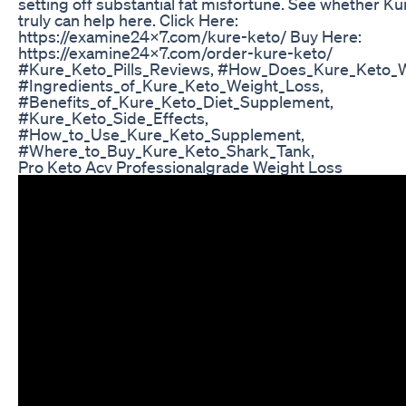
setting off substantial fat misfortune. See whether K
truly can help here. Click Here:
https://examine24x7.com/kure-keto/ Buy Here:
https://examine24x7.com/order-kure-keto/
#Kure_Keto_Pills_Reviews, #How_Does_Kure_Keto_
#Ingredients_of_Kure_Keto_Weight_Loss,
#Benefits_of_Kure_Keto_Diet_Supplement,
#Kure_Keto_Side_Effects,
#How_to_Use_Kure_Keto_Supplement,
#Where_to_Buy_Kure_Keto_Shark_Tank,
Pro Keto Acv Professionalgrade Weight Loss