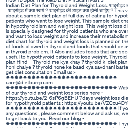
Indian Diet Plan for Thyroid and Weight Loss. थाइरोइड डा
. थाइरोइड में क्या खाये ? थाइरोइड की डाइट क्या होनी चाहिए ? This 
about a sample diet plan of full day of eating for hypo
patients who want to lose weight. This sample diet ch
in hypothyroidism and weight loss. This weight loss di
is specially designed for thyroid patients who are ove
and want to loss weight and increase their metabolism
diet chart for thyroid and weight loss is planned on th
of foods allowed in thyroid and foods that should be 
in thyroid problem. It Also includes foods that are spec
useful to hypothyroid patients to lose weight. Thyroid 
plan Hindi - Thyroid me kya khay ? thyroid ki diet plan
honi chaiye ? thyroid hone ke baad kya savdhani barte
get diet consultation Email us:-
✸✸✸✸✸✸✸✸✸✸✸✸✸✸✸✸✸✸✸✸✸✸✸✸✸✸
care@dietburrp.com
✸✸✸✸✸✸✸✸✸✸✸✸✸✸✸✸✸✸✸✸✸✸✸✸✸✸ Watch 
of our thyroid and weight loss series here -
https://youtu.be/2_6sP6gBEHU 7days weight loss die
for hypothyroid patients : https://youtu.be/VZQzu4D
✸✸✸✸✸✸✸✸✸✸✸✸✸✸✸✸✸✸✸✸✸✸✸✸✸✸ If you
any questions , please comment below and ask us, we w
to get back to you. Read our blog -
✸✸✸✸✸✸✸✸✸✸✸✸✸✸✸✸✸✸✸✸✸✸✸✸✸✸ Thyroi