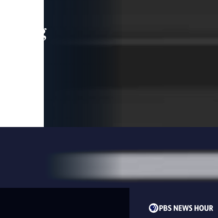
leading
 and