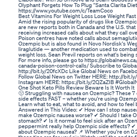
Olyphant Forgets How To Plug “Santa Clarita Di
https://www.youtube.com/c/TeamCoco
Best Vitamins For Weight Loss Lose Weight Fast
Amid the rising popularity of drugs like Ozempic
are new reports both in Canada and the U.S. that
receiving increased calls about what they call o
Poison centres have noted calls about semagluti
Ozempic but is also found in Novo Nordisk's Weg
liraglutide — another medication used to combat
weight loss. Sean Previl reports on what's being
For more info, please go to https://globalnews.
canada-poison-control-calls/ Subscribe to Glob
http://bit.ly/20fcXDc Like Global News on Faceb
Follow Global News on Twitter HERE: http://bit.l
Instagram HERE: https://bit.ly/2QZaZIB #Globa
One Shot Keto Pills Review Beware Is It Worth It
🤢 Struggling with nausea on Ozempic? These 7 e
side effects FAST – whether you're using Ozempic
Learn what to eat, what to avoid, and how to feel
Answered in This Video: ✔ How can I stop naus
make Ozempic nausea worse? ✔ Should I take O
stomach? ✔ Is it normal to feel sick after an Oze
peppermint really help Ozempic side effects? ✔ 
about Ozempic nausea? 📌 Whether you're on 0.2