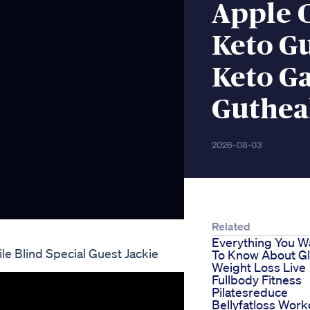
Apple 
Keto G
Keto Ga
Guthea
2026-08-03
Related
Everything You W
e Blind Special Guest Jackie
To Know About G
Weight Loss Live
Fullbody Fitness
Pilatesreduce
Bellyfatloss Work