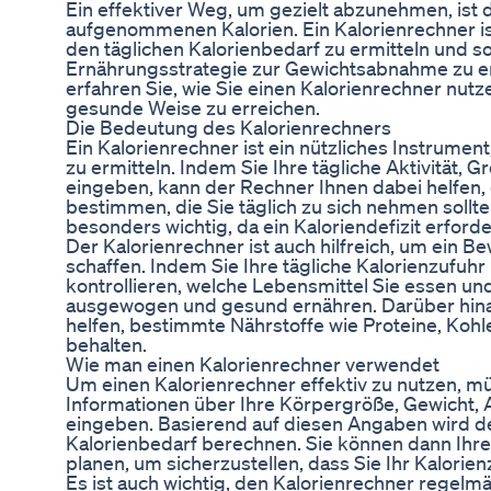
Ein effektiver Weg, um gezielt abzunehmen, ist d
aufgenommenen Kalorien. Ein Kalorienrechner i
den täglichen Kalorienbedarf zu ermitteln und so
Ernährungsstrategie zur Gewichtsabnahme zu ent
erfahren Sie, wie Sie einen Kalorienrechner nutz
gesunde Weise zu erreichen.
Die Bedeutung des Kalorienrechners
Ein Kalorienrechner ist ein nützliches Instrume
zu ermitteln. Indem Sie Ihre tägliche Aktivität, 
eingeben, kann der Rechner Ihnen dabei helfen, 
bestimmen, die Sie täglich zu sich nehmen sollt
besonders wichtig, da ein Kaloriendefizit erforder
Der Kalorienrechner ist auch hilfreich, um ein B
schaffen. Indem Sie Ihre tägliche Kalorienzufuh
kontrollieren, welche Lebensmittel Sie essen und 
ausgewogen und gesund ernähren. Darüber hina
helfen, bestimmte Nährstoffe wie Proteine, Koh
behalten.
Wie man einen Kalorienrechner verwendet
Um einen Kalorienrechner effektiv zu nutzen, m
Informationen über Ihre Körpergröße, Gewicht, A
eingeben. Basierend auf diesen Angaben wird de
Kalorienbedarf berechnen. Sie können dann Ihr
planen, um sicherzustellen, dass Sie Ihr Kalorienz
Es ist auch wichtig, den Kalorienrechner regelmäß