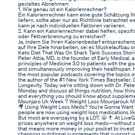
gezieltes Abnehmen:
1. Wie genau ist ein Kalorienrechner?
Ein Kalorienrechner kann eine gute Schätzung Ih
liefern, sollte aber nur als Richtlinie betrachtet
kann je nach individuellen Faktoren variieren.
2. Kann ein Kalorienrechner dabei helfen, spezif
oder Fettverbrennung zu erreichen?
Ja, indem Sie Ihren Kalorienbedarf entsprechend
auf Ihre Ziele hinarbeiten, sei es Muskelaufbau 
Keto Diet That Was On Shark Tank Success Stor
Peter Attia, MD, is the founder of Early Medical, 
principles of Medicine 3.0 to patients with the go
and simultaneously improving their healthspan. H
the most popular podcasts covering the topics of
the author of the #1 New York Times Bestseller, 
Longevity. Today we're sitting down with Dr. Pete
Monday and discuss all things nutrition, how thing
and everything you should know about suppleme
Mounjaro Uk Week 7 Weight Loss Mounjarouk M
🎥 Using Weight Loss Meds? You’re Gonna Want t
people are now using weight loss medications l
But most are overpaying by a LOT. 😬 💊 At LiveG
prices anywhere on weight loss meds—without sac
that means more money in your pocket to invest i
changing nutritional supplements that support yo