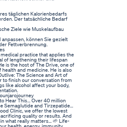
res täglichen Kalorienbedarfs
 werden. Der tatsächliche Bedarf
ische Ziele wie Muskelaufbau
 anpassen, können Sie gezielt
oder Fettverbrennung.
ies
a medical practice that applies the
al of lengthening their lifespan
e is the host of The Drive, one of
 health and medicine. He is also
Outlive: The Science and Art of
r to finish our conversation from
s like alcohol affect your body,
ntation.
ounjarojourney
o Hear This… Over 40 million
ike Semaglutide and Tirzepatide…
ood Clinic, we offer the lowest
rificing quality or results. And
n what really matters… 🌱 Life-
ur health, energy, immunity,