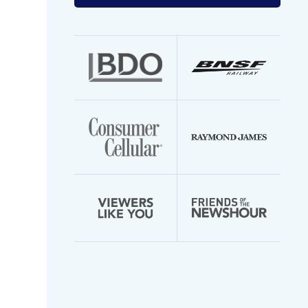
your
email
address