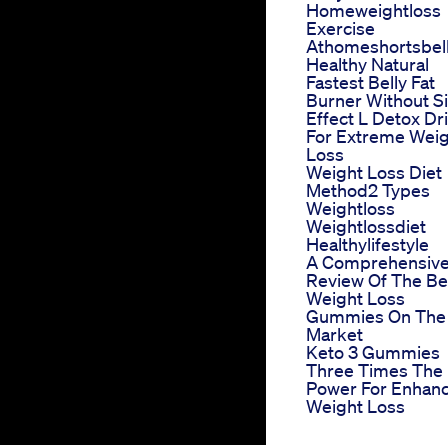
Homeweightloss
Exercise
Athomeshortsbel
Healthy Natural
Fastest Belly Fat
Burner Without S
Effect L Detox Dr
For Extreme Wei
Loss
Weight Loss Diet
Method2 Types
Weightloss
Weightlossdiet
Healthylifestyle
A Comprehensiv
Review Of The Be
Weight Loss
Gummies On The
Market
Keto 3 Gummies
Three Times The
Power For Enhan
Weight Loss