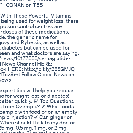
et" | CONAN on TBS
 With These Powerful Vitamins
 being used for weight loss, there
 poison control centres are
verdoses of these medications.
de, the generic name for
ovy and Rybelsis, as well as
 diabetes but can be used for
 seen and what doctors are saying.
ca/news/10177555/semaglutide-
al News Channel HERE:
ook HERE: http://bit.ly/255GMJQ
y/1Toz8mt Follow Global News on
lNews
xpert tips will help you reduce
 for weight loss or diabetes!
 better quickly. 🚨 Top Questions
ea from Ozempic? ✔ What foods
zempic with food or on an empty
mpic injection? ✔ Can ginger or
When should I talk to my doctor
5 mg, 0.5 mg, 1 mg, or 2 mg,