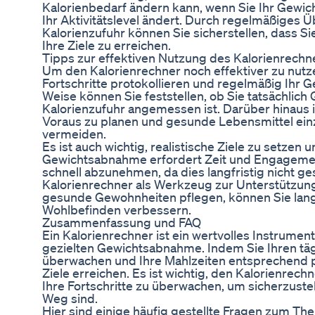
Kalorienbedarf ändern kann, wenn Sie Ihr Gewic
Ihr Aktivitätslevel ändert. Durch regelmäßiges
Kalorienzufuhr können Sie sicherstellen, dass S
Ihre Ziele zu erreichen.
Tipps zur effektiven Nutzung des Kalorienrechn
Um den Kalorienrechner noch effektiver zu nutzen
Fortschritte protokollieren und regelmäßig Ihr G
Weise können Sie feststellen, ob Sie tatsächlich 
Kalorienzufuhr angemessen ist. Darüber hinaus is
Voraus zu planen und gesunde Lebensmittel ei
vermeiden.
Es ist auch wichtig, realistische Ziele zu setzen 
Gewichtsabnahme erfordert Zeit und Engagement,
schnell abzunehmen, da dies langfristig nicht ge
Kalorienrechner als Werkzeug zur Unterstützun
gesunde Gewohnheiten pflegen, können Sie langfr
Wohlbefinden verbessern.
Zusammenfassung und FAQ
Ein Kalorienrechner ist ein wertvolles Instrumen
gezielten Gewichtsabnahme. Indem Sie Ihren täg
überwachen und Ihre Mahlzeiten entsprechend pl
Ziele erreichen. Es ist wichtig, den Kalorienre
Ihre Fortschritte zu überwachen, um sicherzustel
Weg sind.
Hier sind einige häufig gestellte Fragen zum T