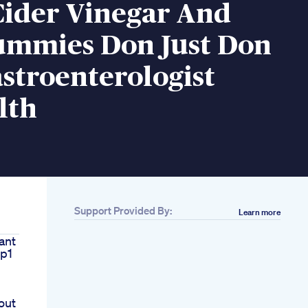
Cider Vinegar And
ummies Don Just Don
stroenterologist
lth
Support Provided By:
Learn more
ant
lp1
out