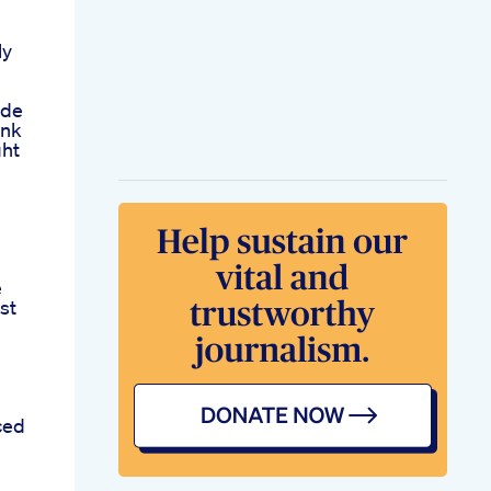
ly
ide
ink
ght
e
st
ced