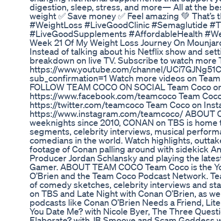
digestion, sleep, stress, and more— All at the be
weight ✅ Save money ✅ Feel amazing 💚 That’s t
#WeightLoss #LiveGoodClinic #Semaglutide #T
#LiveGoodSupplements #AffordableHealth #W
Week 21 Of My Weight Loss Journey On Mounja
Instead of talking about his Netflix show and sett
breakdown on live TV.‬ Subscribe to watch more
https://www.youtube.com/channel/UCi7GJNg
sub_confirmation=1 Watch more videos on Team
FOLLOW TEAM COCO ON SOCIAL Team Coco on
https://www.facebook.com/teamcoco Team Coco 
https://twitter.com/teamcoco Team Coco on Ins
https://www.instagram.com/teamcoco/ ABOUT 
weeknights since 2010, CONAN on TBS is home t
segments, celebrity interviews, musical perfor
comedians in the world. Watch highlights, outta
footage of Conan palling around with sidekick A
Producer Jordan Schlansky and playing the late
Gamer. ABOUT TEAM COCO Team Coco is the You
O’Brien and the Team Coco Podcast Network. Te
of comedy sketches, celebrity interviews and 
on TBS and Late Night with Conan O’Brien, as wel
podcasts like Conan O’Brien Needs a Friend, Lite
You Date Me? with Nicole Byer, The Three Questi
Elaborate? with JB Smoove and Scam Goddess wi