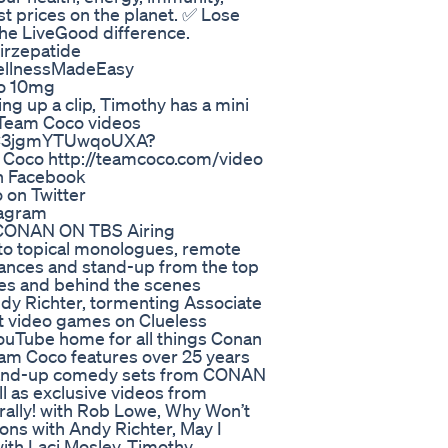
st prices on the planet. ✅ Lose
he LiveGood difference.
irzepatide
ellnessMadeEasy
ro 10mg
ing up a clip, Timothy has a mini
 Team Coco videos
51C3jgmYTUwqoUXA?
 Coco http://teamcoco.com/video
 Facebook
on Twitter
tagram
CONAN ON TBS Airing
o topical monologues, remote
mances and stand-up from the top
kes and behind the scenes
ndy Richter, tormenting Associate
st video games on Clueless
Tube home for all things Conan
am Coco features over 25 years
stand-up comedy sets from CONAN
l as exclusive videos from
rally! with Rob Lowe, Why Won’t
ons with Andy Richter, May I
th Laci Mosley. Timothy