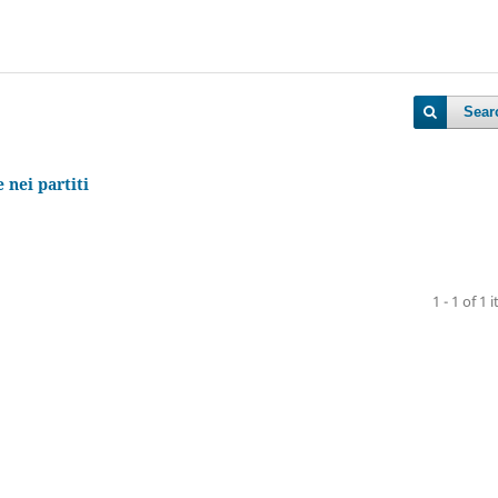
Sear
 nei partiti
1 - 1 of 1 