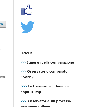
ch
e
FOCUS
>>>
Itinerari della comparazione
>>>
Osservatorio comparato
items
Covid19
>>>
La transizione: l’America
dopo Trump
>>>
Osservatorio sul processo
costituente cileno