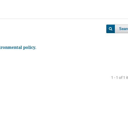
Sear
ironmental policy.
1 - 1 of 1 