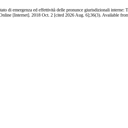
stato di emergenza ed effettività delle pronunce giurisdizionali intern
nline [Internet]. 2018 Oct. 2 [cited 2026 Aug. 6];36(3). Available fro