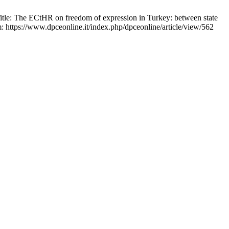
e: Title: The ECtHR on freedom of expression in Turkey: between state
m: https://www.dpceonline.it/index.php/dpceonline/article/view/562