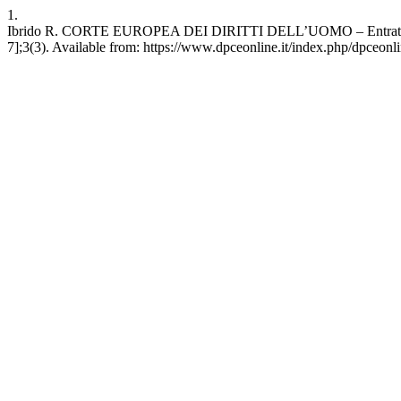
1.
Ibrido R. CORTE EUROPEA DEI DIRITTI DELL’UOMO ‒ Entrati in vigor
7];3(3). Available from: https://www.dpceonline.it/index.php/dpceonli