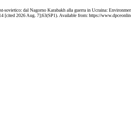
post-sovietico: dal Nagorno Karabakh alla guerra in Ucraina: Environme
 [cited 2026 Aug. 7];63(SP1). Available from: https://www.dpceonline