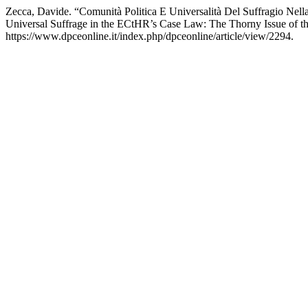
Zecca, Davide. “Comunità Politica E Universalità Del Suffragio Nell
Universal Suffrage in the ECtHR’s Case Law: The Thorny Issue of the 
https://www.dpceonline.it/index.php/dpceonline/article/view/2294.