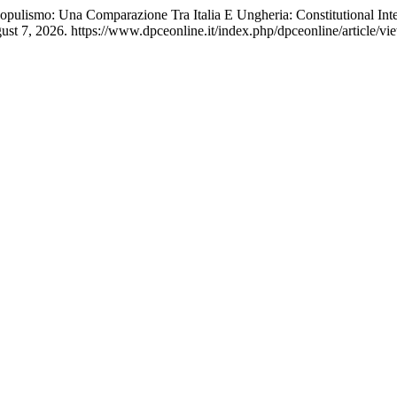
 Populismo: Una Comparazione Tra Italia E Ungheria: Constitutional In
st 7, 2026. https://www.dpceonline.it/index.php/dpceonline/article/vi