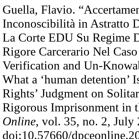
Guella, Flavio. “Accertame
Inconoscibilità in Astratto
La Corte EDU Su Regime Di
Rigore Carcerario Nel Caso
Verification and Un-Knowab
What a ‘human detention’ 
Rights’ Judgment on Solita
Rigorous Imprisonment in 
Online
, vol. 35, no. 2, July
doi:10.57660/dpceonline.2