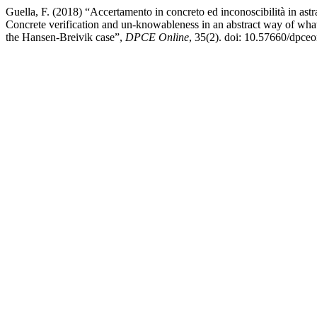
Guella, F. (2018) “Accertamento in concreto ed inconoscibilità in ast
Concrete verification and un-knowableness in an abstract way of wha
the Hansen-Breivik case”,
DPCE Online
, 35(2). doi: 10.57660/dpce