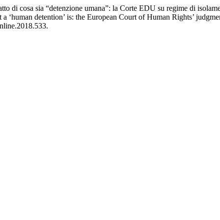
ratto di cosa sia “detenzione umana”: la Corte EDU su regime di isolame
t a ‘human detention’ is: the European Court of Human Rights’ judgmen
online.2018.533.