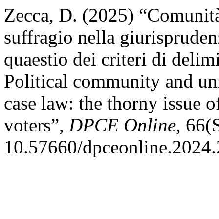
Zecca, D. (2025) “Comunità 
suffragio nella giurisprude
quaestio dei criteri di delim
Political community and uni
case law: the thorny issue of
voters”,
DPCE Online
, 66(
10.57660/dpceonline.2024.