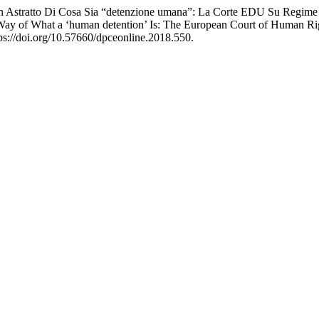
 in Astratto Di Cosa Sia “detenzione umana”: La Corte EDU Su Regime
 Way of What a ‘human detention’ Is: The European Court of Human Ri
tps://doi.org/10.57660/dpceonline.2018.550.