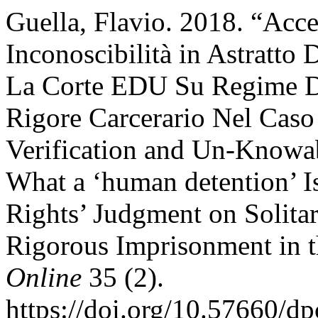
Guella, Flavio. 2018. “Acc
Inconoscibilità in Astratto
La Corte EDU Su Regime Di
Rigore Carcerario Nel Caso
Verification and Un-Knowab
What a ‘human detention’ 
Rights’ Judgment on Solita
Rigorous Imprisonment in 
Online
35 (2).
https://doi.org/10.57660/d