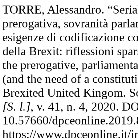
TORRE, Alessandro. “Serial
prerogativa, sovranità parl
esigenze di codificazione c
della Brexit: riflessioni spa
the prerogative, parliament
(and the need of a constituti
Brexited United Kingom. S
[S. l.]
, v. 41, n. 4, 2020. DO
10.57660/dpceonline.2019.
https://www.dpceonline.it/i