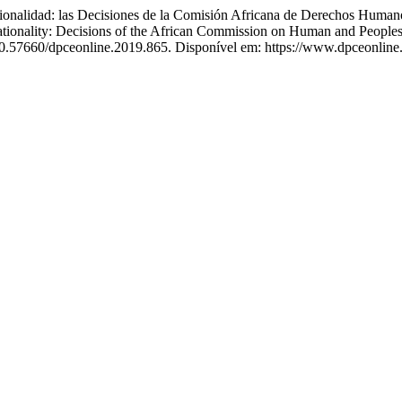
lidad: las Decisiones de la Comisión Africana de Derechos Humanos 
ationality: Decisions of the African Commission on Human and Peoples
 10.57660/dpceonline.2019.865. Disponível em: https://www.dpceonline.