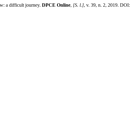
: a difficult journey.
DPCE Online
,
[S. l.]
, v. 39, n. 2, 2019. DOI: