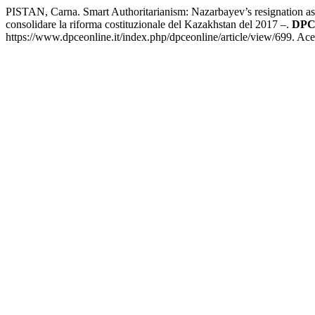
PISTAN, Carna. Smart Authoritarianism: Nazarbayev’s resignation as a
consolidare la riforma costituzionale del Kazakhstan del 2017 –.
DPC
https://www.dpceonline.it/index.php/dpceonline/article/view/699. Ac