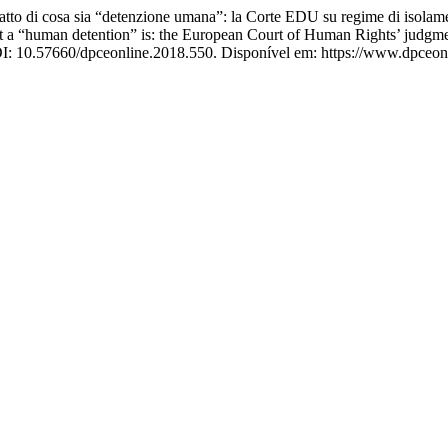
tto di cosa sia “detenzione umana”: la Corte EDU su regime di isolamen
t a “human detention” is: the European Court of Human Rights’ judgme
DOI: 10.57660/dpceonline.2018.550. Disponível em: https://www.dpceonl