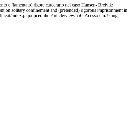
to e (lamentato) rigore carcerario nel caso Hansen- Breivik:
nt on solitary confinement and (pretended) rigorous imprisonment in
ine.it/index.php/dpceonline/article/view/550. Acesso em: 9 aug.