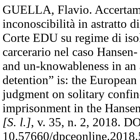
GUELLA, Flavio. Accertame
inconoscibilità in astratto 
Corte EDU su regime di iso
carcerario nel caso Hansen-
and un-knowableness in an 
detention” is: the Europea
judgment on solitary confi
imprisonment in the Hansen
[S. l.]
, v. 35, n. 2, 2018. DO
10.57660/dpceonline.2018.