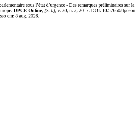
entaire sous l’état d’urgence - Des remarques préliminaires sur la m
Europe.
DPCE Online
,
[S. l.]
, v. 30, n. 2, 2017. DOI: 10.57660/dpceo
esso em: 8 aug. 2026.