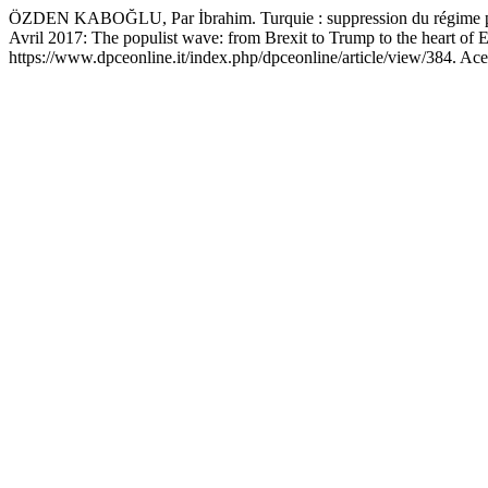
ÖZDEN KABOĞLU, Par İbrahim. Turquie : suppression du régime parlem
Avril 2017: The populist wave: from Brexit to Trump to the heart of 
https://www.dpceonline.it/index.php/dpceonline/article/view/384. Ac