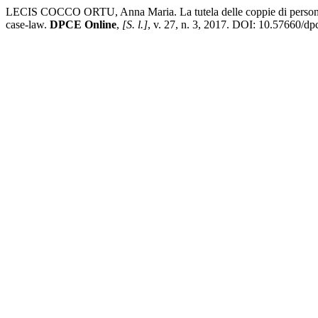
LECIS COCCO ORTU, Anna Maria. La tutela delle coppie di persone del
case-law.
DPCE Online
,
[S. l.]
, v. 27, n. 3, 2017. DOI: 10.57660/dp