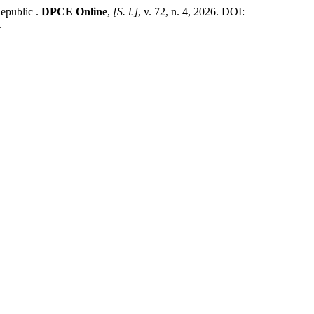
Republic .
DPCE Online
,
[S. l.]
, v. 72, n. 4, 2026. DOI:
.