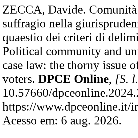
ZECCA, Davide. Comunità po
suffragio nella giurisprude
quaestio dei criteri di delim
Political community and uni
case law: the thorny issue of
voters.
DPCE Online
,
[S. l
10.57660/dpceonline.2024.
https://www.dpceonline.it/i
Acesso em: 6 aug. 2026.