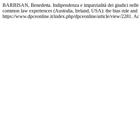
BARBISAN, Benedetta. Indipendenza e imparzialità dei giudici nelle esp
common law experiences (Australia, Ireland, USA): the bias rule and j
https://www.dpceonline.it/index.php/dpceonline/article/view/2281. A