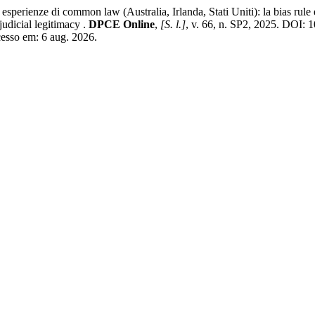
erienze di common law (Australia, Irlanda, Stati Uniti): la bias rule e
udicial legitimacy .
DPCE Online
,
[S. l.]
, v. 66, n. SP2, 2025. DOI:
cesso em: 6 aug. 2026.